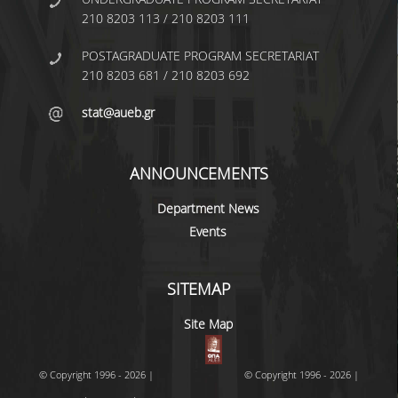
TECHNOLOGY
210 8203 113 / 210 8203 111
FACULTY
POSTAGRADUATE PROGRAM SECRETARIAT
210 8203 681 / 210 8203 692
RESIDENT FACULTY MEMBERS
stat@aueb.gr
SPECIAL TEACHING LABORATORIAL STAFF
SPECIAL TECHNICAL LABORATORIAL STAFF
ANNOUNCEMENTS
ADMINISTRATIVE STAFF
Department News
DEPARTMENT REGISTERS
Events
EMERITUS
SITEMAP
POST DOC RESEARCHERS
Site Map
HONORARY MEMBERS
FACULTY OFFICE HOURS
© Copyright 1996 - 2026 |
© Copyright 1996 - 2026 |