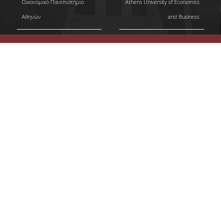
Οικονομικό Πανεπιστήμιο
Athens University of Economics
UNDERGRADUATE STUDIES
Αθηνών
and Business
STUDIES GUIDE
STUDIES GUIDE 2025-26
FORMER STUDIES GUIDES
STUDIES PROGRAM
COURSES
PROGRAM COURSES
COURSES OFFERED BY OTHER DEPARTMENTS
MODULE COURSES
COURSES OUTLINE
OTHER ELEMENTS