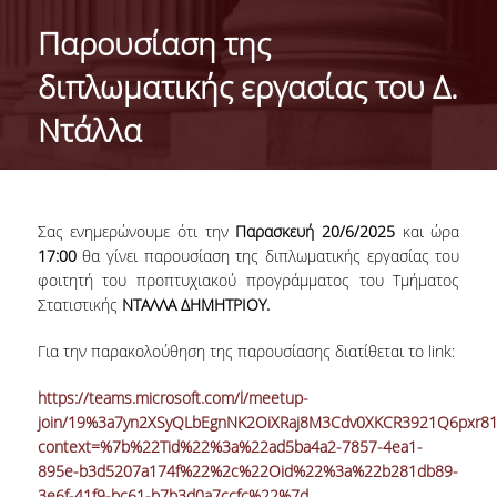
HISTORY
Παρουσίαση της
ADMINISTRATION
διπλωματικής εργασίας του Δ.
DEPARTMENT'S ASSEMBLY
Ντάλλα
DEPARTMENTS DISTINCTIONS
INTERNATIONAL RANKINGS
Σας ενημερώνουμε ότι την
Παρασκευή 20/6/2025
και ώρα
ACADEMIC REPUTATION QS2022:
17:00
θα γίνει παρουσίαση της διπλωματικής εργασίας του
φοιτητή του προπτυχιακού προγράμματος του Τμήματος
QS UNIVERSITY RANKINGS 2022
Στατιστικής
ΝΤΑΛΛΑ ΔΗΜΗΤΡΙΟΥ.
ACTIONS
Για την παρακολούθηση της παρουσίασης διατίθεται το link:
LABS
https://teams.microsoft.com/l/meetup-
join/19%3a7yn2XSyQLbEgnNK2OiXRaj8M3Cdv0XKCR3921Q6pxr81
LABORATORY OF APPLIED STATISTICS,
context=%7b%22Tid%22%3a%22ad5ba4a2-7857-4ea1-
PROBABILITY AND DATA ANALYSIS
895e-b3d5207a174f%22%2c%22Oid%22%3a%22b281db89-
3e6f-41f9-bc61-b7b3d0a7ccfc%22%7d