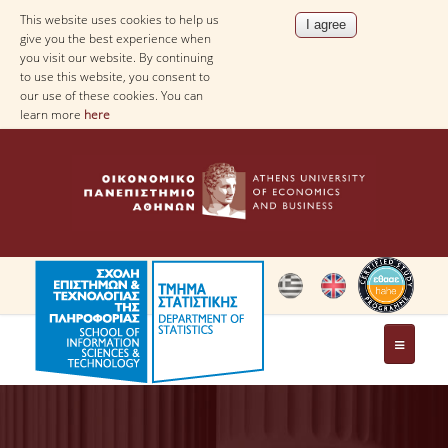
This website uses cookies to help us
give you the best experience when
you visit our website. By continuing
to use this website, you consent to
our use of these cookies. You can
learn more
here
THE DEPARTMENT
AT A GLANCE