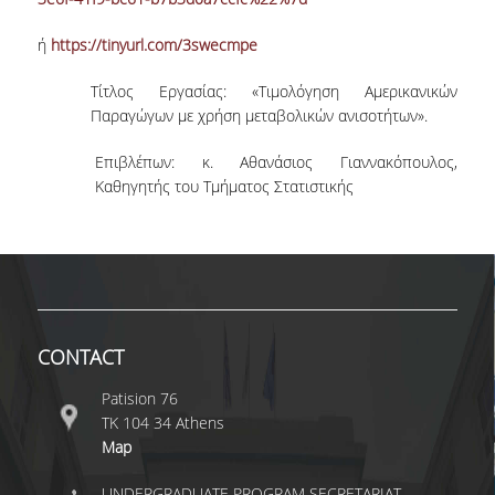
LABORATORY OF STATISTICAL
METHODOLOGY
ή
https://tinyurl.com/3swecmpe
COMPUTATIONAL AND BAYESIAN STATISTICS
Τίτλος Εργασίας: «Τιμολόγηση Αμερικανικών
LABORATORY
Παραγώγων με χρήση μεταβολικών ανισοτήτων».
STOCHASTIC MODELLING AND
APPLICATIONS LABORATORY
Επιβλέπων: κ. Αθανάσιος Γιαννακόπουλος,
Καθηγητής του Τμήματος Στατιστικής
COUNSELING
SOCIAL MEDIA
ACCESS
CALENDARS
CONTACT
EVENT CALENDAR
Patision 76
ΤΚ 104 34 Athens
ANTONIADOU LAB CALENDAR
Map
SCHOOL OF INFORMATION SCIENCES AND
UNDERGRADUATE PROGRAM SECRETARIAT