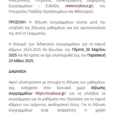
Ηλεκτρονικής Υπηρεσίας Ολοκληρωμένης Διαχείρισης
LABORATORY OF STATISTICAL
Συγγραμμάτων – Εύδοξος (
www.eudoxus.gr
), του
METHODOLOGY
Υπουργείου Παιδείας Θρησκευμάτων και Αθλητισμού
.
COMPUTATIONAL AND BAYESIAN STATISTICS
LABORATORY
ΠΡΟΣΟΧΗ
: Η δήλωση συγγραμμάτων γίνεται μετά την
υποβολή της δήλωσης μαθημάτων και την οριστικοποίηση
STOCHASTIC MODELLING AND
της από τη Γραμματεία.
APPLICATIONS LABORATORY
Η διανομή των διδακτικών συγγραμμάτων για το εαρινό
COUNSELING
εξάμηνο 2024-2025 θα ξεκινήσει την
Πέμπτη 20 Μαρτίου
2025
και θα πρέπει να έχει ολοκληρωθεί έως την
Παρασκευή
SOCIAL MEDIA
23 Μάϊου 2025.
ACCESS
ΔΙΑΔΙΚΑΣΙΑ
CALENDARS
Αφού ολοκληρώσετε με επιτυχία τη δήλωση των μαθημάτων
σας, εισέρχεστε στον δικτυακό χώρο
δήλωσης
EVENT CALENDAR
συγγραμμάτων
https://eudoxus.gr/
για να επιλέξετε τα
συγγράμματα για τα μαθήματα που δηλώσατε για το εαρινό
ANTONIADOU LAB CALENDAR
εξάμηνο του τρέχοντος ακαδημαϊκού έτους. Για τη δήλωση
συγγραμμάτων είναι απαραίτητη η χρήση
SCHOOL OF INFORMATION SCIENCES AND