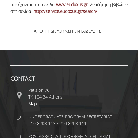
UNDERGRADUATE STUDIES
παρέχονται στη σελίδα
www.eudoxus.gr
. Αναζήτηση βιβλίων
στη σελίδα
http://service.eudoxus.gr/search/
.
STUDIES GUIDE
STUDIES GUIDE 2025-26
ΑΠΟ ΤΗ ΔΙΕΥΘΥΝΣΗ ΕΚΠΑΙΔΕΥΣΗΣ
FORMER STUDIES GUIDES
STUDIES PROGRAM
COURSES
CONTACT
PROGRAM COURSES
Patision 76
COURSES OFFERED BY OTHER DEPARTMENTS
ΤΚ 104 34 Athens
Map
MODULE COURSES
UNDERGRADUATE PROGRAM SECRETARIAT
COURSES OUTLINE
210 8203 113 / 210 8203 111
OTHER ELEMENTS
POSTAGRADUATE PROGRAM SECRETARIAT