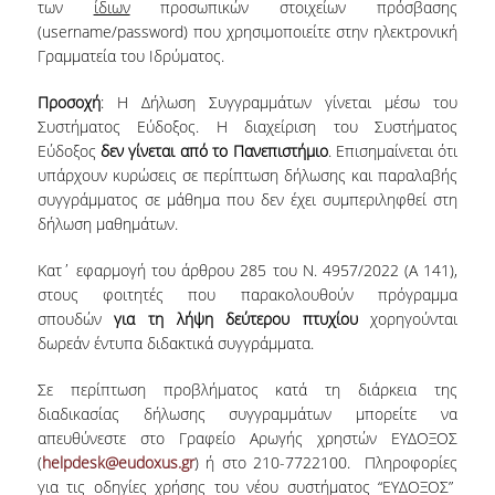
TECHNOLOGY
των
ίδιων
προσωπικών στοιχείων πρόσβασης
(username/password) που χρησιμοποιείτε στην ηλεκτρονική
FACULTY
Γραμματεία του Ιδρύματος.
RESIDENT FACULTY MEMBERS
Προσοχή
: Η Δήλωση Συγγραμμάτων γίνεται μέσω του
Συστήματος Εύδοξος. Η διαχείριση του Συστήματος
SPECIAL TEACHING LABORATORIAL STAFF
Εύδοξος
δεν γίνεται από το Πανεπιστήμιο
. Επισημαίνεται ότι
υπάρχουν κυρώσεις σε περίπτωση δήλωσης και παραλαβής
SPECIAL TECHNICAL LABORATORIAL STAFF
συγγράμματος σε μάθημα που δεν έχει συμπεριληφθεί στη
δήλωση μαθημάτων.
ADMINISTRATIVE STAFF
Κατ΄ εφαρμογή του άρθρου 285 του Ν. 4957/2022 (Α 141),
DEPARTMENT REGISTERS
στους φοιτητές που παρακολουθούν πρόγραμμα
σπουδών
για τη λήψη δεύτερου πτυχίου
χορηγούνται
EMERITUS
δωρεάν έντυπα διδακτικά συγγράμματα.
POST DOC RESEARCHERS
Σε περίπτωση προβλήματος κατά τη διάρκεια της
διαδικασίας δήλωσης συγγραμμάτων μπορείτε να
HONORARY MEMBERS
απευθύνεστε στο Γραφείο Αρωγής χρηστών ΕΥΔΟΞΟΣ
FACULTY OFFICE HOURS
(
helpdesk@eudoxus.gr
) ή στο 210-7722100. Πληροφορίες
για τις οδηγίες χρήσης του νέου συστήματος “ΕΥΔΟΞΟΣ”