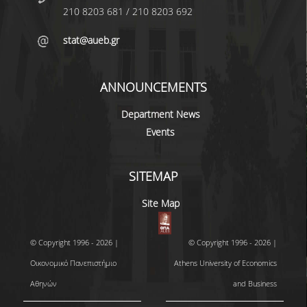
210 8203 681 / 210 8203 692
BACHELOR DISSERTATION
stat@aueb.gr
PRACTICAL TRAINING
ERASMUS+
ANNOUNCEMENTS
TEACHER EDUCATION PROGRAM
Department News
ACADEMIC ADVISORS
Events
DEPARTMENT EQUIVALENTS FOR 2026-27
SITEMAP
TEXTBOOKS 2025-26
Site Map
DEPARTMENT'S STRATEGY
MAXIMUM DURATION OF STUDIES
© Copyright 1996 - 2026 |
© Copyright 1996 - 2026 |
Οικονομικό Πανεπιστήμιο
Athens University of Economics
INFORMATION ABOUT THE MSC IN
STATISTICS
Αθηνών
and Business