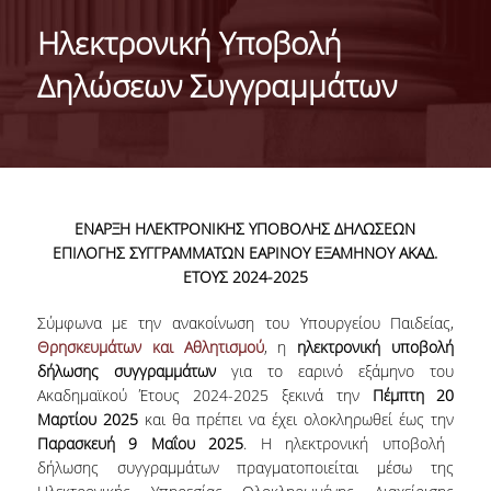
HISTORY
Ηλεκτρονική Υποβολή
ADMINISTRATION
Δηλώσεων Συγγραμμάτων
DEPARTMENT'S ASSEMBLY
DEPARTMENTS DISTINCTIONS
INTERNATIONAL RANKINGS
ΕΝΑΡΞΗ ΗΛΕΚΤΡΟΝΙΚΗΣ ΥΠΟΒΟΛΗΣ ΔΗΛΩΣΕΩΝ
ACADEMIC REPUTATION QS2022:
ΕΠΙΛΟΓΗΣ ΣΥΓΓΡΑΜΜΑΤΩΝ ΕΑΡΙΝΟΥ ΕΞΑΜΗΝΟΥ ΑΚΑΔ.
ΕΤΟΥΣ 2024-2025
QS UNIVERSITY RANKINGS 2022
Σύμφωνα με την ανακοίνωση του Υπουργείου Παιδείας,
ACTIONS
Θρησκευμάτων και Αθλητισμού
, η
ηλεκτρονική υποβολή
δήλωσης συγγραμμάτων
για το εαρινό εξάμηνο του
LABS
Ακαδημαϊκού Έτους 2024-2025 ξεκινά την
Πέμπτη 20
Μαρτίου 2025
και θα πρέπει να έχει ολοκληρωθεί έως την
LABORATORY OF APPLIED STATISTICS,
Παρασκευή 9 Μαΐου 2025
. Η ηλεκτρονική υποβολή
PROBABILITY AND DATA ANALYSIS
δήλωσης συγγραμμάτων πραγματοποιείται μέσω της