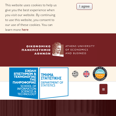
This website uses cookies to help us
give you the best experience when
you visit our website. By continuing
to use this website, you consent to
our use of these cookies. You can
learn more
here
THE DEPARTMENT
AT A GLANCE