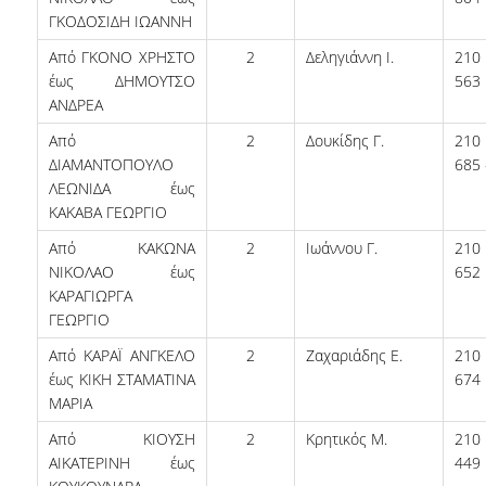
ΓΚΟΔΟΣΙΔΗ ΙΩΑΝΝΗ
ΔΙΟΙΚΗΤΙΚΟ ΠΡΟΣΩΠΙΚΟ
Από ΓΚΟΝΟ ΧΡΗΣΤΟ
2
Δεληγιάννη Ι.
21
ΜΕΤΑΔΙΔΑΚΤΟΡΙΚΟΙ ΕΡΕΥΝΗΤΕΣ
έως ΔΗΜΟΥΤΣΟ
563
ΑΝΔΡΕΑ
ΜΗΤΡΩΟ ΜΕΛΩΝ ΤΜΗΜΑΤΟΣ
Από
2
Δουκίδης Γ.
21
ΠΡΟΠΤΥΧΙΑΚΕΣ ΣΠΟΥΔΕΣ
ΔΙΑΜΑΝΤΟΠΟΥΛΟ
685 
ΛΕΩΝΙΔΑ έως
ΠΡΟΓΡΑΜΜΑ ΣΠΟΥΔΩΝ
ΚΑΚΑΒΑ ΓΕΩΡΓΙΟ
Από ΚΑΚΩΝΑ
2
Ιωάννου Γ.
21
ΟΔΗΓΟΣ ΚΑΙ ΚΑΤΕΥΘΥΝΣΕΙΣ ΣΠΟΥΔΩΝ
ΝΙΚΟΛΑΟ έως
652
ΚΑΡΑΓΙΩΡΓΑ
ΜΑΘΗΜΑΤΑ ΠΡΟΓΡΑΜΜΑΤΟΣ ΣΠΟΥΔΩΝ
ΓΕΩΡΓΙΟ
ΜΑΘΗΜΑΤΑ ΕΛΕΥΘΕΡΗΣ ΕΠΙΛΟΓΗΣ ΑΠΟ
Από ΚΑΡΑΪ ΑΝΓΚΕΛΟ
2
Ζαχαριάδης Ε.
21
ΑΛΛΑ ΤΜΗΜΑΤΑ
έως ΚΙΚΗ ΣΤΑΜΑΤΙΝΑ
674
ΜΑΡΙΑ
ΒΡΑΒΕΙΑ ΕΡΓΑΣΙΩΝ
Από ΚΙΟΥΣΗ
2
Κρητικός Μ.
21
ΠΡΑΚΤΙΚΗ ΑΣΚΗΣΗ ΚΑΙ ΠΤΥΧΙΑΚΗ ΕΡΓΑΣΙΑ
ΑΙΚΑΤΕΡΙΝΗ έως
449