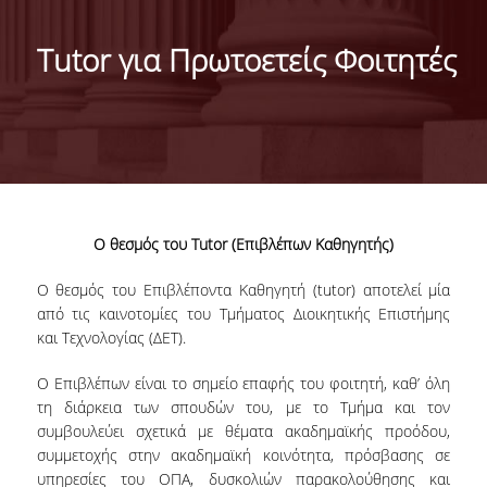
ΤΑΥΤΟΤΗΤΑ ΤΟΥ ΤΜΗΜΑΤΟΣ
Tutor για Πρωτοετείς Φοιτητές
ΑΠΟΣΤΟΛΗ ΤΟΥ ΤΜΗΜΑΤΟΣ
ΔΙΟΙΚΗΣΗ ΤΟΥ ΤΜΗΜΑΤΟΣ
ΣΥΜΒΟΥΛΕΥΤΙΚΗ ΕΠΙΤΡΟΠΗ
ΔΙΕΘΝΕΙΣ ΔΙΑΚΡΙΣΕΙΣ
O θεσμός του Tutor (Επιβλέπων Καθηγητής)
TESTIMONIALS ΔΙΑΚΡΙΣΕΩΝ
O θεσμός του Επιβλέποντα Καθηγητή (tutor) αποτελεί μία
ΕΠΑΓΓΕΛΜΑΤΙΚΕΣ ΠΡΟΟΠΤΙΚΕΣ
από τις καινοτομίες του Τμήματος Διοικητικής Επιστήμης
και Τεχνολογίας (ΔΕΤ).
ΓΙΑ ΜΑΘΗΤΕΣ ΛΥΚΕΙΟΥ
Ο Επιβλέπων είναι το σημείο επαφής του φοιτητή, καθ’ όλη
ΠΡΟΓΡΑΜΜΑ ΥΠΟΤΡΟΦΙΩΝ
τη διάρκεια των σπουδών του, με το Τμήμα και τον
συμβουλεύει σχετικά με θέματα ακαδημαϊκής προόδου,
ΚΡΙΤΗΡΙΑ ΚΑΙ ΔΙΑΔΙΚΑΣΙΑ ΕΠΙΛΟΓΗΣ
συμμετοχής στην ακαδημαϊκή κοινότητα, πρόσβασης σε
υπηρεσίες του ΟΠΑ, δυσκολιών παρακολούθησης και
ΕΡΓΑΣΤΗΡΙΑΚΗ ΥΠΟΔΟΜΗ