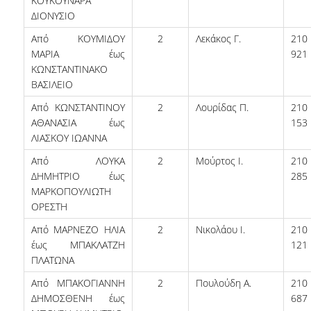
ΚΟΥΚΟΥΝΑΡΑ
ΕΥΚΑΙΡΙΕΣ ΓΙΑ ΠΡΑΚΤΙΚΗ ΑΣΚΗΣΗ
ΔΙΟΝΥΣΙΟ
TESTIMONIALS ΠΡΑΚΤΙΚΗΣ ΑΣΚΗΣΗΣ
Από ΚΟΥΜΙΔΟΥ
2
Λεκάκος Γ.
21
ΜΑΡΙΑ έως
921
ΔΙΔΑΣΚΑΛΙΑ ΚΑΙ ΕΞΕΤΑΣΕΙΣ
ΚΩΝΣΤΑΝΤΙΝΑΚΟ
ΒΑΣΙΛΕΙΟ
ΔΙΑΧΕΙΡΙΣΗ ΠΑΡΑΠΟΝΩΝ ΦΟΙΤΗΤΩΝ
Από ΚΩΝΣΤΑΝΤΙΝΟΥ
2
Λουρίδας Π.
21
TUTORS ΦΟΙΤΗΤΩΝ
ΑΘΑΝΑΣΙΑ έως
153
ΛΙΑΣΚΟΥ ΙΩΑΝΝΑ
ΜΕΤΑΠΤΥΧΙΑΚΕΣ ΣΠΟΥΔΕΣ
Από ΛΟΥΚΑ
2
Μούρτος Ι.
21
ΔΗΜΗΤΡΙΟ έως
285
ΠΡΟΓΡΑΜΜΑΤΑ ΜΕΤΑΠΤΥΧΙΑΚΩΝ ΣΠΟΥΔΩΝ
ΜΑΡΚΟΠΟΥΛΙΩΤΗ
ΟΡΕΣΤΗ
ΔΙΔΑΚΤΟΡΙΚΟ ΠΡΟΓΡΑΜΜΑ
Από ΜΑΡΝΕΖΟ ΗΛΙΑ
2
Νικολάου Ι.
21
ΔΙΔΑΚΤΟΡΕΣ ΤΟΥ ΤΜΗΜΑΤΟΣ
έως ΜΠΑΚΛΑΤΖΗ
121
ΠΛΑΤΩΝΑ
ΥΠΟΨΗΦΙΟΙ ΔΙΔΑΚΤΟΡΕΣ
Από ΜΠΑΚΟΓΙΑΝΝΗ
2
Πουλούδη Α.
21
ΕΡΕΥΝΗΤΙΚΑ ΣΕΜΙΝΑΡΙΑ
ΔΗΜΟΣΘΕΝΗ έως
687