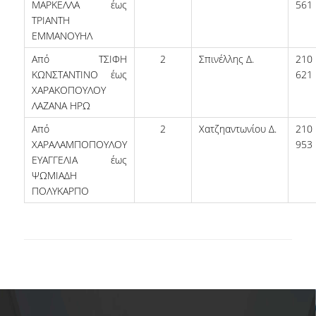
ΜΑΡΚΕΛΛΑ έως
561
ΤΡΙΑΝΤΗ
ΑΞΙΟΛΟΓΗΣΗ
ΕΜΜΑΝΟΥΗΛ
ΑΠΟ ΠΡΟΠΤΥΧΙΑΚΟΥΣ ΦΟΙΤΗΤΕΣ
Από ΤΣΙΦΗ
2
Σπινέλλης Δ.
21
ΚΩΝΣΤΑΝΤΙΝΟ έως
621
ΑΠΟ ΤΕΛΕΙΟΦΟΙΤΟΥΣ
ΧΑΡΑΚΟΠΟΥΛΟΥ
ΛΑΖΑΝΑ ΗΡΩ
ΑΠΟ ΜΕΤΑΠΤΥΧΙΑΚΟΥΣ
Από
2
Χατζηαντωνίου Δ.
21
ΦΟΙΤΗΤΕΣ
ΧΑΡΑΛΑΜΠΟΠΟΥΛΟΥ
953
ΕΚΘΕΣΕΙΣ ΕΞΩΤΕΡΙΚΗΣ
ΕΥΑΓΓΕΛΙΑ έως
ΑΞΙΟΛΟΓΗΣΗΣ
ΨΩΜΙΑΔΗ
ΠΟΛΥΚΑΡΠΟ
ΜΟ.ΔΙ.Π.
ΕΡΕΥΝΑ
ΕΡΕΥΝΗΤΙΚΕΣ ΔΡΑΣΤΗΡΙΟΤΗΤΕΣ
ΕΡΕΥΝΗΤΙΚΑ ΕΡΓΑΣΤΗΡΙΑ