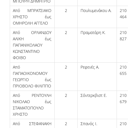
ΜΠΟΥΡΗ ΔΗΜΗΤΡΙΟ
ΠΡΟΓΡΑΜΜΑ ERASMUS+
Από ΜΠΡΑΤΣΙΑΚΟ
2
Πουλυμενάκου Α.
21
ΧΡΗΣΤΟ έως
464
ΜΑΘΗΜΑΤΑ ΠΟΥ ΠΡΟΣΦΕΡΕΙ ΤΟ
ΟΜΗΡΟΛΗ ΑΓΓΕΛΟ
ΤΜΗΜΑ
Από ΟΡΛΑΝΔΟΥ
2
Πραματάρη Κ.
21
ΣΥΝΕΡΓΑΖΟΜΕΝΑ ΠΑΝΕΠΙΣΤΗΜΙΑ
ΑΛΙΚΗ έως
827 
ΠΑΠΑΝΙΚΟΛΑΟΥ
ΑΝΑΚΟΙΝΩΣΕΙΣ ΠΡΟΓΡΑΜΜΑΤΟΣ
ΚΩΝΣΤΑΝΤΙΝΟ
ΦΟΙΒΟ
ΕΓΓΡΑΦΑ - ΧΡΗΣΙΜΟΙ ΣΥΝΔΕΣΜΟΙ
Από
2
Ρεφενές Α.
21
FAQS
ΠΑΠΑΟΙΚΟΝΟΜΟΥ
655
ΓΕΩΡΓΙΟ έως
ΠΡΙΟΒΟΛΟ ΦΙΛΙΠΠΟ
ΔΙΑΣΦΑΛΙΣΗ ΠΟΙΟΤΗΤΑΣ
Από ΡΕΝΤΟΥΛΗ
2
Σόντερκβιστ Ε.
21
ΝΙΚΟΛΑΟ έως
679
ΠΟΛΙΤΙΚΗ ΔΙΑΣΦΑΛΙΣΗΣ ΠΟΙΟΤΗΤΑΣ
ΣΤΑΜΑΤΟΠΟΥΛΟ
ΔΕΔΟΜΕΝΑ ΠΟΙΟΤΗΤΑΣ
ΧΡΗΣΤΟ
Από ΣΤΕΦΑΝΑΚΗ
2
Σπανός Ι.
21
ΠΙΣΤΟΠΟΙΗΣΗ