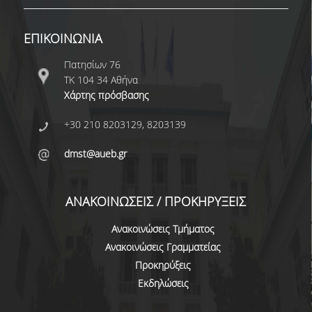
ΔΗΜΟΣΙΕΥΣΕΙΣ
ΕΠΙΚΟΙΝΩΝΙΑ
ΕΠΙΣΤΗΜΟΝΙΚΑ ΣΥΝΕΔΡΙΑ ΚΑΙ ΣΕΜΙΝΑΡΙΑ
Πατησίων 76
ΑΠΟΦΟΙΤΟΙ
ΤΚ 104 34 Αθήνα
Χάρτης πρόσβασης
ΑΠΟΦΟΙΤΟΙ ΤΟΥ ΤΜΗΜΑΤΟΣ
+30 210 8203129, 8203139
ΑΓΓΕΛΙΕΣ ΓΙΑ ΕΡΓΑΣΙΑ
dmst@aueb.gr
ΠΡΟΟΠΤΙΚΕΣ ΑΠΟΦΟΙΤΩΝ
ΣΥΛΛΟΓΟΙ ΑΠΟΦΟΙΤΩΝ
ΑΝΑΚΟΙΝΩΣΕΙΣ / ΠΡΟΚΗΡΥΞΕΙΣ
ΓΡΑΦΕΙΟ ΔΙΑΣΥΝΔΕΣΗΣ
Ανακοινώσεις Τμήματος
Ανακοινώσεις Γραμματείας
ALUMNI AUEB
Προκηρύξεις
ΝΕΑ
Εκδηλώσεις
ΝΕΑ ΤΟΥ ΤΜΗΜΑΤΟΣ