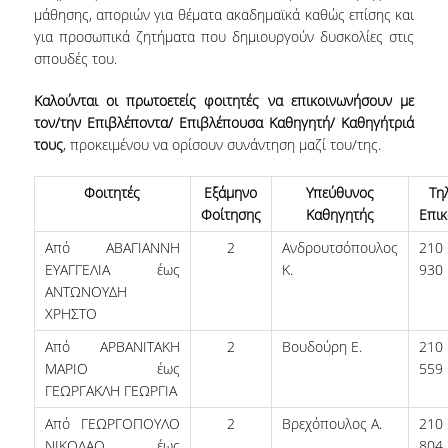
μάθησης, αποριών για θέματα ακαδημαϊκά καθώς επίσης και
για προσωπικά ζητήματα που δημιουργούν δυσκολίες στις
NEWSLETTERS
σπουδές του.
TESTIMONIALS
Καλούνται οι πρωτοετείς φοιτητές να επικοινωνήσουν με
ΒΡΑΒΕΙΑ ΕΞΑΙΡΕΤΙΚΗΣ ΕΠΙΔΟΣΗΣ ΣΤΗ
τον/την Επιβλέποντα/ Επιβλέπουσα Καθηγητή/ Καθηγήτριά
ΔΙΔΑΣΚΑΛΙΑ
τους
, προκειμένου να ορίσουν συνάντηση μαζί του/της.
ΑΝΘΡΩΠΙΝΟ ΔΥΝΑΜΙΚΟ
Φοιτητές
Εξάμηνο
Υπεύθυνος
Τη
Φοίτησης
Καθηγητής
Επικ
ΠΡΟΣΩΠΙΚΟ ΤΟΥ ΤΜΗΜΑΤΟΣ
Από ΑΒΑΓΙΑΝΝΗ
2
Ανδρουτσόπουλος
21
ΜΕΛΗ ΔΕΠ
ΕΥΑΓΓΕΛΙΑ έως
Κ.
930
ΑΝΤΩΝΟΥΔΗ
ΕΠΙΤΙΜΟΙ ΔΙΔΑΚΤΟΡΕΣ
ΧΡΗΣΤΟ
Από ΑΡΒΑΝΙΤΑΚΗ
2
Βουδούρη Ε.
21
ΕΠΙΣΚΕΠΤΕΣ ΚΑΘΗΓΗΤΕΣ
ΜΑΡΙΟ έως
559
ΓΕΩΡΓΑΚΛΗ ΓΕΩΡΓΙΑ
ΜΕΛΗ Ε.ΔΙ.Π.
Από ΓΕΩΡΓΟΠΟΥΛΟ
2
Βρεχόπουλος Α.
21
ΜΕΛΗ Ε.Τ.Ε.Π.
ΝΙΚΟΛΑΟ έως
804