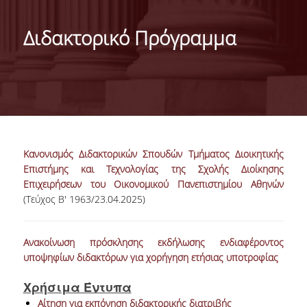
ΤΑΥΤΟΤΗΤΑ ΤΟΥ ΤΜΗΜΑΤΟΣ
Διδακτορικό Πρόγραμμα
ΑΠΟΣΤΟΛΗ ΤΟΥ ΤΜΗΜΑΤΟΣ
ΔΙΟΙΚΗΣΗ ΤΟΥ ΤΜΗΜΑΤΟΣ
ΣΥΜΒΟΥΛΕΥΤΙΚΗ ΕΠΙΤΡΟΠΗ
ΔΙΕΘΝΕΙΣ ΔΙΑΚΡΙΣΕΙΣ
Κανονισμός Διδακτορικών Σπουδών Τμήματος Διοικητικής
TESTIMONIALS ΔΙΑΚΡΙΣΕΩΝ
Επιστήμης και Τεχνολογίας της Σχολής Διοίκησης
Επιχειρήσεων του Οικονομικού Πανεπιστημίου Αθηνών
ΕΠΑΓΓΕΛΜΑΤΙΚΕΣ ΠΡΟΟΠΤΙΚΕΣ
(Τεύχος Β' 1963/23.04.2025)
ΓΙΑ ΜΑΘΗΤΕΣ ΛΥΚΕΙΟΥ
Ανακοίνωση πρόσκλησης εκδήλωσης ενδιαφέροντος
ΠΡΟΓΡΑΜΜΑ ΥΠΟΤΡΟΦΙΩΝ
υποψηφίων διδακτόρων για χορήγηση ετήσιας υποτροφίας
ΚΡΙΤΗΡΙΑ ΚΑΙ ΔΙΑΔΙΚΑΣΙΑ ΕΠΙΛΟΓΗΣ
Χρήσιμα Έντυπα
Αίτηση για εκπόνηση διδακτορικής διατριβής
ΕΡΓΑΣΤΗΡΙΑΚΗ ΥΠΟΔΟΜΗ