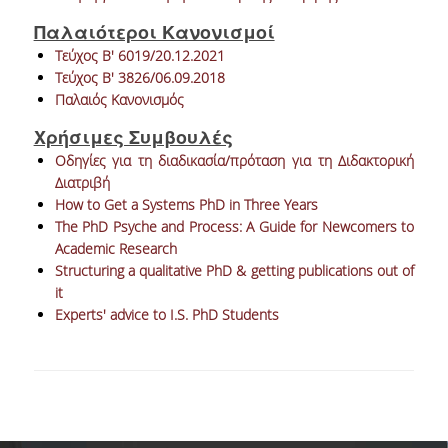
Παλαιότεροι Kανονισμοί
NEWSLETTERS
Τεύχος Β' 6019/20.12.2021
Τεύχος Β' 3826/06.09.2018
TESTIMONIALS
Παλαιός Κανονισμός
ΒΡΑΒΕΙΑ ΕΞΑΙΡΕΤΙΚΗΣ ΕΠΙΔΟΣΗΣ ΣΤΗ
Χρήσιμες Συμβουλές
ΔΙΔΑΣΚΑΛΙΑ
Οδηγίες για τη διαδικασία/πρόταση για τη Διδακτορική
Διατριβή
ΑΝΘΡΩΠΙΝΟ ΔΥΝΑΜΙΚΟ
How to Get a Systems PhD in Three Years
The PhD Psyche and Process: A Guide for Newcomers to
ΠΡΟΣΩΠΙΚΟ ΤΟΥ ΤΜΗΜΑΤΟΣ
Academic Research
ΜΕΛΗ ΔΕΠ
Structuring a qualitative PhD & getting publications out of
it
ΕΠΙΤΙΜΟΙ ΔΙΔΑΚΤΟΡΕΣ
Experts' advice to I.S. PhD Students
ΕΠΙΣΚΕΠΤΕΣ ΚΑΘΗΓΗΤΕΣ
ΜΕΛΗ Ε.ΔΙ.Π.
ΜΕΛΗ Ε.Τ.Ε.Π.