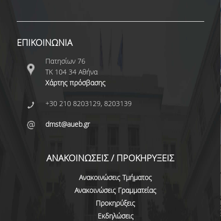
ΔΙΟΙΚΗΤΙΚΟ ΠΡΟΣΩΠΙΚΟ
ΜΕΤΑΔΙΔΑΚΤΟΡΙΚΟΙ ΕΡΕΥΝΗΤΕΣ
ΕΠΙΚΟΙΝΩΝΙΑ
ΜΗΤΡΩΟ ΜΕΛΩΝ ΤΜΗΜΑΤΟΣ
Πατησίων 76
ΤΚ 104 34 Αθήνα
ΠΡΟΠΤΥΧΙΑΚΕΣ ΣΠΟΥΔΕΣ
Χάρτης πρόσβασης
ΠΡΟΓΡΑΜΜΑ ΣΠΟΥΔΩΝ
+30 210 8203129, 8203139
ΟΔΗΓΟΣ ΚΑΙ ΚΑΤΕΥΘΥΝΣΕΙΣ ΣΠΟΥΔΩΝ
dmst@aueb.gr
ΜΑΘΗΜΑΤΑ ΠΡΟΓΡΑΜΜΑΤΟΣ ΣΠΟΥΔΩΝ
ΜΑΘΗΜΑΤΑ ΕΛΕΥΘΕΡΗΣ ΕΠΙΛΟΓΗΣ ΑΠΟ
ΑΝΑΚΟΙΝΩΣΕΙΣ / ΠΡΟΚΗΡΥΞΕΙΣ
ΑΛΛΑ ΤΜΗΜΑΤΑ
Ανακοινώσεις Τμήματος
ΒΡΑΒΕΙΑ ΕΡΓΑΣΙΩΝ
Ανακοινώσεις Γραμματείας
Προκηρύξεις
ΠΡΑΚΤΙΚΗ ΑΣΚΗΣΗ ΚΑΙ ΠΤΥΧΙΑΚΗ ΕΡΓΑΣΙΑ
Εκδηλώσεις