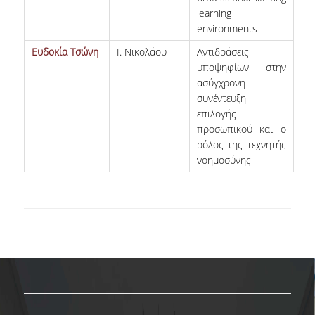
ΕΥΚΑΙΡΙΕΣ ΓΙΑ ΠΡΑΚΤΙΚΗ ΑΣΚΗΣΗ
learning
environments
TESTIMONIALS ΠΡΑΚΤΙΚΗΣ ΑΣΚΗΣΗΣ
Ευδοκία Τσώνη
Ι. Νικολάου
Αντιδράσεις
ΔΙΔΑΣΚΑΛΙΑ ΚΑΙ ΕΞΕΤΑΣΕΙΣ
υποψηφίων στην
ασύγχρονη
ΔΙΑΧΕΙΡΙΣΗ ΠΑΡΑΠΟΝΩΝ ΦΟΙΤΗΤΩΝ
συνέντευξη
επιλογής
TUTORS ΦΟΙΤΗΤΩΝ
προσωπικού και ο
ρόλος της τεχνητής
ΜΕΤΑΠΤΥΧΙΑΚΕΣ ΣΠΟΥΔΕΣ
νοημοσύνης
ΠΡΟΓΡΑΜΜΑΤΑ ΜΕΤΑΠΤΥΧΙΑΚΩΝ ΣΠΟΥΔΩΝ
ΔΙΔΑΚΤΟΡΙΚΟ ΠΡΟΓΡΑΜΜΑ
ΔΙΔΑΚΤΟΡΕΣ ΤΟΥ ΤΜΗΜΑΤΟΣ
ΥΠΟΨΗΦΙΟΙ ΔΙΔΑΚΤΟΡΕΣ
ΕΡΕΥΝΗΤΙΚΑ ΣΕΜΙΝΑΡΙΑ