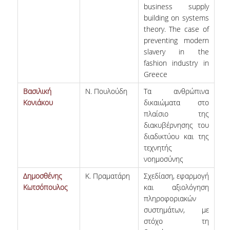
business supply
building on systems
NEWSLETTERS
theory. The case of
preventing modern
TESTIMONIALS
slavery in the
ΒΡΑΒΕΙΑ ΕΞΑΙΡΕΤΙΚΗΣ ΕΠΙΔΟΣΗΣ ΣΤΗ
fashion industry in
ΔΙΔΑΣΚΑΛΙΑ
Greece
Βασιλική
Ν. Πουλούδη
Τα ανθρώπινα
ΑΝΘΡΩΠΙΝΟ ΔΥΝΑΜΙΚΟ
Κονιάκου
δικαιώματα στο
πλαίσιο της
ΠΡΟΣΩΠΙΚΟ ΤΟΥ ΤΜΗΜΑΤΟΣ
διακυβέρνησης του
διαδικτύου και της
ΜΕΛΗ ΔΕΠ
τεχνητής
ΕΠΙΤΙΜΟΙ ΔΙΔΑΚΤΟΡΕΣ
νοημοσύνης
Δημοσθένης
Κ. Πραματάρη
Σχεδίαση, εφαρμογή
ΕΠΙΣΚΕΠΤΕΣ ΚΑΘΗΓΗΤΕΣ
Κωτσόπουλος
και αξιολόγηση
πληροφοριακών
ΜΕΛΗ Ε.ΔΙ.Π.
συστημάτων, με
στόχο τη
ΜΕΛΗ Ε.Τ.Ε.Π.