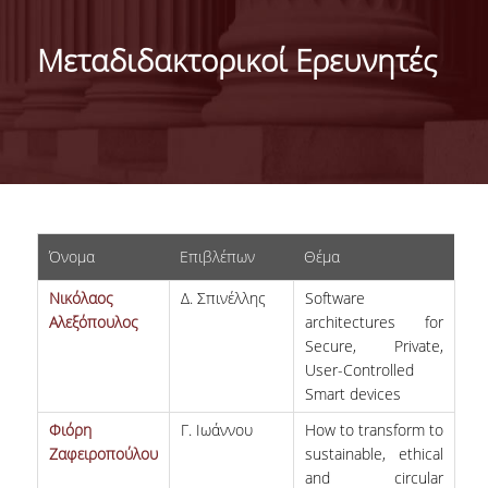
ΤΑΥΤΟΤΗΤΑ ΤΟΥ ΤΜΗΜΑΤΟΣ
Μεταδιδακτορικοί Ερευνητές
ΑΠΟΣΤΟΛΗ ΤΟΥ ΤΜΗΜΑΤΟΣ
ΔΙΟΙΚΗΣΗ ΤΟΥ ΤΜΗΜΑΤΟΣ
ΣΥΜΒΟΥΛΕΥΤΙΚΗ ΕΠΙΤΡΟΠΗ
ΔΙΕΘΝΕΙΣ ΔΙΑΚΡΙΣΕΙΣ
Όνομα
Επιβλέπων
Θέμα
TESTIMONIALS ΔΙΑΚΡΙΣΕΩΝ
Νικόλαος
Δ. Σπινέλλης
Software
ΕΠΑΓΓΕΛΜΑΤΙΚΕΣ ΠΡΟΟΠΤΙΚΕΣ
Αλεξόπουλος
architectures for
Secure, Private,
ΓΙΑ ΜΑΘΗΤΕΣ ΛΥΚΕΙΟΥ
User-Controlled
Smart devices
ΠΡΟΓΡΑΜΜΑ ΥΠΟΤΡΟΦΙΩΝ
Φιόρη
Γ. Ιωάννου
How to transform to
ΚΡΙΤΗΡΙΑ ΚΑΙ ΔΙΑΔΙΚΑΣΙΑ ΕΠΙΛΟΓΗΣ
Ζαφειροπούλου
sustainable, ethical
and circular
ΕΡΓΑΣΤΗΡΙΑΚΗ ΥΠΟΔΟΜΗ