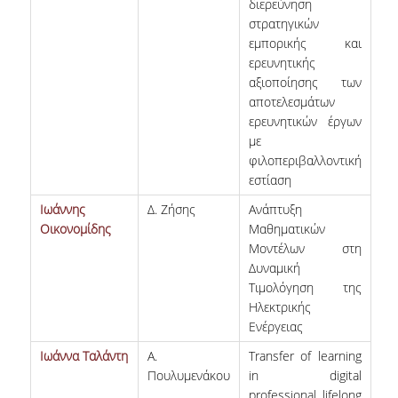
διερεύνηση
ΔΙΟΙΚΗΤΙΚΟ ΠΡΟΣΩΠΙΚΟ
στρατηγικών
εμπορικής και
ΜΕΤΑΔΙΔΑΚΤΟΡΙΚΟΙ ΕΡΕΥΝΗΤΕΣ
ερευνητικής
αξιοποίησης των
ΜΗΤΡΩΟ ΜΕΛΩΝ ΤΜΗΜΑΤΟΣ
αποτελεσμάτων
ερευνητικών έργων
ΠΡΟΠΤΥΧΙΑΚΕΣ ΣΠΟΥΔΕΣ
με
φιλοπεριβαλλοντική
ΠΡΟΓΡΑΜΜΑ ΣΠΟΥΔΩΝ
εστίαση
ΟΔΗΓΟΣ ΚΑΙ ΚΑΤΕΥΘΥΝΣΕΙΣ ΣΠΟΥΔΩΝ
Ιωάννης
Δ. Ζήσης
Ανάπτυξη
Οικονομίδης
Μαθηματικών
ΜΑΘΗΜΑΤΑ ΠΡΟΓΡΑΜΜΑΤΟΣ ΣΠΟΥΔΩΝ
Μοντέλων στη
Δυναμική
ΜΑΘΗΜΑΤΑ ΕΛΕΥΘΕΡΗΣ ΕΠΙΛΟΓΗΣ ΑΠΟ
Τιμολόγηση της
ΑΛΛΑ ΤΜΗΜΑΤΑ
Ηλεκτρικής
Ενέργειας
ΒΡΑΒΕΙΑ ΕΡΓΑΣΙΩΝ
Ιωάννα Ταλάντη
Α.
Transfer of learning
ΠΡΑΚΤΙΚΗ ΑΣΚΗΣΗ ΚΑΙ ΠΤΥΧΙΑΚΗ ΕΡΓΑΣΙΑ
Πουλυμενάκου
in digital
professional lifelong