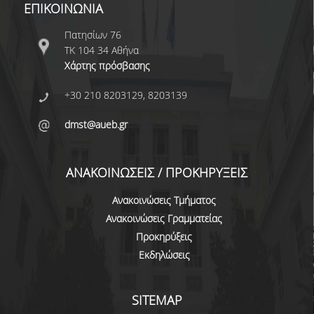
ΕΠΙΚΟΙΝΩΝΙΑ
ΠΡΟΓΡΑΜΜΑ ERASMUS+
Πατησίων 76
ΜΑΘΗΜΑΤΑ ΠΟΥ ΠΡΟΣΦΕΡΕΙ ΤΟ
ΤΚ 104 34 Αθήνα
ΤΜΗΜΑ
Χάρτης πρόσβασης
ΣΥΝΕΡΓΑΖΟΜΕΝΑ ΠΑΝΕΠΙΣΤΗΜΙΑ
+30 210 8203129, 8203139
ΑΝΑΚΟΙΝΩΣΕΙΣ ΠΡΟΓΡΑΜΜΑΤΟΣ
dmst@aueb.gr
ΕΓΓΡΑΦΑ - ΧΡΗΣΙΜΟΙ ΣΥΝΔΕΣΜΟΙ
ΑΝΑΚΟΙΝΩΣΕΙΣ / ΠΡΟΚΗΡΥΞΕΙΣ
FAQS
Ανακοινώσεις Τμήματος
ΔΙΑΣΦΑΛΙΣΗ ΠΟΙΟΤΗΤΑΣ
Ανακοινώσεις Γραμματείας
Προκηρύξεις
ΠΟΛΙΤΙΚΗ ΔΙΑΣΦΑΛΙΣΗΣ ΠΟΙΟΤΗΤΑΣ
Εκδηλώσεις
ΔΕΔΟΜΕΝΑ ΠΟΙΟΤΗΤΑΣ
SITEMAP
ΠΙΣΤΟΠΟΙΗΣΗ