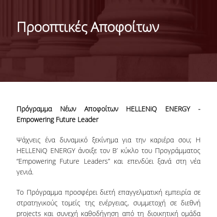
ΤΑΥΤΟΤΗΤΑ ΤΟΥ ΤΜΗΜΑΤΟΣ
Προοπτικές Αποφοίτων
ΑΠΟΣΤΟΛΗ ΤΟΥ ΤΜΗΜΑΤΟΣ
ΔΙΟΙΚΗΣΗ ΤΟΥ ΤΜΗΜΑΤΟΣ
ΣΥΜΒΟΥΛΕΥΤΙΚΗ ΕΠΙΤΡΟΠΗ
ΔΙΕΘΝΕΙΣ ΔΙΑΚΡΙΣΕΙΣ
Πρόγραμμα Νέων Αποφοίτων HELLENiQ ENERGY -
TESTIMONIALS ΔΙΑΚΡΙΣΕΩΝ
Empowering Future Leader
ΕΠΑΓΓΕΛΜΑΤΙΚΕΣ ΠΡΟΟΠΤΙΚΕΣ
Ψάχνεις ένα δυναμικό ξεκίνημα για την καριέρα σου; Η
HELLENiQ ENERGΥ άνοιξε τον Β’ κύκλο του Προγράμματος
ΓΙΑ ΜΑΘΗΤΕΣ ΛΥΚΕΙΟΥ
“Empowering Future Leaders” και επενδύει ξανά στη νέα
γενιά.
ΠΡΟΓΡΑΜΜΑ ΥΠΟΤΡΟΦΙΩΝ
Το Πρόγραμμα προσφέρει διετή επαγγελματική εμπειρία σε
ΚΡΙΤΗΡΙΑ ΚΑΙ ΔΙΑΔΙΚΑΣΙΑ ΕΠΙΛΟΓΗΣ
στρατηγικούς τομείς της ενέργειας, συμμετοχή σε διεθνή
projects και συνεχή καθοδήγηση από τη διοικητική ομάδα
ΕΡΓΑΣΤΗΡΙΑΚΗ ΥΠΟΔΟΜΗ