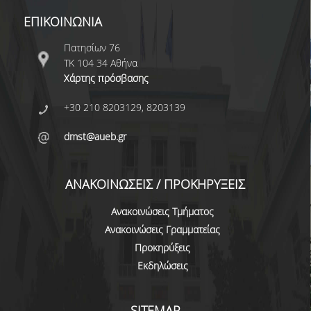
ΕΠΙΚΟΙΝΩΝΙΑ
ΑΞΙΟΛΟΓΗΣΗ
Πατησίων 76
ΑΠΟ ΠΡΟΠΤΥΧΙΑΚΟΥΣ ΦΟΙΤΗΤΕΣ
ΤΚ 104 34 Αθήνα
Χάρτης πρόσβασης
ΑΠΟ ΤΕΛΕΙΟΦΟΙΤΟΥΣ
+30 210 8203129, 8203139
ΑΠΟ ΜΕΤΑΠΤΥΧΙΑΚΟΥΣ
ΦΟΙΤΗΤΕΣ
dmst@aueb.gr
ΕΚΘΕΣΕΙΣ ΕΞΩΤΕΡΙΚΗΣ
ΑΞΙΟΛΟΓΗΣΗΣ
ΑΝΑΚΟΙΝΩΣΕΙΣ / ΠΡΟΚΗΡΥΞΕΙΣ
ΜΟ.ΔΙ.Π.
Ανακοινώσεις Τμήματος
Ανακοινώσεις Γραμματείας
ΕΡΕΥΝΑ
Προκηρύξεις
Εκδηλώσεις
ΕΡΕΥΝΗΤΙΚΕΣ ΔΡΑΣΤΗΡΙΟΤΗΤΕΣ
ΕΡΕΥΝΗΤΙΚΑ ΕΡΓΑΣΤΗΡΙΑ
SITEMAP