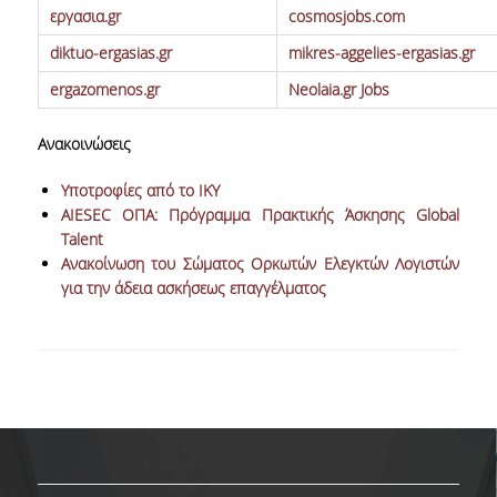
εργασια.gr
cosmosjobs.com
ΠΡΟΓΡΑΜΜΑ ERASMUS+
diktuo-ergasias.gr
mikres-aggelies-ergasias.gr
ΜΑΘΗΜΑΤΑ ΠΟΥ ΠΡΟΣΦΕΡΕΙ ΤΟ
ergazomenos.gr
Neolaia.gr Jobs
ΤΜΗΜΑ
Ανακοινώσεις
ΣΥΝΕΡΓΑΖΟΜΕΝΑ ΠΑΝΕΠΙΣΤΗΜΙΑ
Υποτροφίες από το ΙΚΥ
ΑΝΑΚΟΙΝΩΣΕΙΣ ΠΡΟΓΡΑΜΜΑΤΟΣ
AIESEC ΟΠΑ: Πρόγραμμα Πρακτικής Άσκησης Global
ΕΓΓΡΑΦΑ - ΧΡΗΣΙΜΟΙ ΣΥΝΔΕΣΜΟΙ
Talent
Ανακοίνωση του Σώματος Ορκωτών Ελεγκτών Λογιστών
FAQS
για την άδεια ασκήσεως επαγγέλματος
ΔΙΑΣΦΑΛΙΣΗ ΠΟΙΟΤΗΤΑΣ
ΠΟΛΙΤΙΚΗ ΔΙΑΣΦΑΛΙΣΗΣ ΠΟΙΟΤΗΤΑΣ
ΔΕΔΟΜΕΝΑ ΠΟΙΟΤΗΤΑΣ
ΠΙΣΤΟΠΟΙΗΣΗ