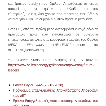
και έμπειρα στελέχη του Ομίλου. Απευθύνεται σε νέους
αποφοίτους πανεπιστημίων της Ελλάδας και του
NEWSLETTERS
εξωτερικού, με έως δύο χρόνια προϋπηρεσίας, που θέλουν
να εξελιχθούν και να συμβάλουν στην πράσινη μετάβαση.
TESTIMONIALS
ΒΡΑΒΕΙΑ ΕΞΑΙΡΕΤΙΚΗΣ ΕΠΙΔΟΣΗΣ ΣΤΗ
Ένας EFL, από την πρώτη μέρα αναλαμβάνει ενεργό ρόλο σε
ΔΙΔΑΣΚΑΛΙΑ
πραγματικά έργα, ενώ εκπαιδεύεται σε σύγχρονα
επιχειρησιακά εργαλεία στις κορυφαίες εταιρείες του Ομίλου
ΑΝΘΡΩΠΙΝΟ ΔΥΝΑΜΙΚΟ
(#EKO, #Enerwave, #HELLENiQPetroleum και
#HELLENiQRenewables)
ΠΡΟΣΩΠΙΚΟ ΤΟΥ ΤΜΗΜΑΤΟΣ
Your Career Starts Here! Αιτήσεις έως 15 Ιουνίου:
ΜΕΛΗ ΔΕΠ
https://www.helleniqenergy.gr/kariera/empowering-future-
leaders
ΕΠΙΤΙΜΟΙ ΔΙΔΑΚΤΟΡΕΣ
ΕΠΙΣΚΕΠΤΕΣ ΚΑΘΗΓΗΤΕΣ
Career Day ΔΕΤ-ΔΑΔ (25-10-2010)
Πρόγραμμα Επαγγελματικής Αποκατάστασης Αποφοίτων
ΜΕΛΗ Ε.ΔΙ.Π.
τιου ΔΕΤ
Έρευνα Επαγγελματικής Αποκατάστασης Αποφοίτων του
ΜΕΛΗ Ε.Τ.Ε.Π.
ΔΕT (2008)