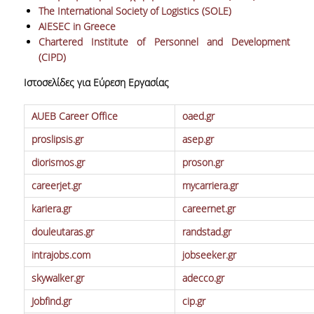
ΕΥΚΑΙΡΙΕΣ ΓΙΑ ΠΡΑΚΤΙΚΗ ΑΣΚΗΣΗ
The International Society of Logistics (SOLE)
AIESEC in Greece
TESTIMONIALS ΠΡΑΚΤΙΚΗΣ ΑΣΚΗΣΗΣ
Chartered Institute of Personnel and Development
(CIPD)
ΔΙΔΑΣΚΑΛΙΑ ΚΑΙ ΕΞΕΤΑΣΕΙΣ
Ιστοσελίδες για Εύρεση Εργασίας
ΔΙΑΧΕΙΡΙΣΗ ΠΑΡΑΠΟΝΩΝ ΦΟΙΤΗΤΩΝ
AUEB Career Office
oaed.gr
TUTORS ΦΟΙΤΗΤΩΝ
proslipsis.gr
asep.gr
ΜΕΤΑΠΤΥΧΙΑΚΕΣ ΣΠΟΥΔΕΣ
diorismos.gr
proson.gr
ΠΡΟΓΡΑΜΜΑΤΑ ΜΕΤΑΠΤΥΧΙΑΚΩΝ ΣΠΟΥΔΩΝ
careerjet.gr
mycarriera.gr
kariera.gr
careernet.gr
ΔΙΔΑΚΤΟΡΙΚΟ ΠΡΟΓΡΑΜΜΑ
douleutaras.gr
randstad.gr
ΔΙΔΑΚΤΟΡΕΣ ΤΟΥ ΤΜΗΜΑΤΟΣ
intrajobs.com
jobseeker.gr
ΥΠΟΨΗΦΙΟΙ ΔΙΔΑΚΤΟΡΕΣ
skywalker.gr
adecco.gr
ΕΡΕΥΝΗΤΙΚΑ ΣΕΜΙΝΑΡΙΑ
Jobfind.gr
cip.gr