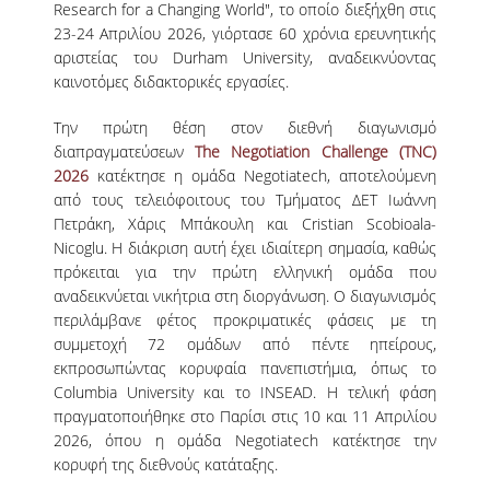
Research for a Changing World", το οποίο διεξήχθη στις
23-24 Απριλίου 2026, γιόρτασε 60 χρόνια ερευνητικής
NEWSLETTERS
αριστείας του Durham University, αναδεικνύοντας
καινοτόμες διδακτορικές εργασίες.
TESTIMONIALS
Την πρώτη θέση στον διεθνή διαγωνισμό
ΒΡΑΒΕΙΑ ΕΞΑΙΡΕΤΙΚΗΣ ΕΠΙΔΟΣΗΣ ΣΤΗ
διαπραγματεύσεων
The Negotiation Challenge (TNC)
ΔΙΔΑΣΚΑΛΙΑ
2026
κατέκτησε η ομάδα Negotiatech, αποτελούμενη
από τους τελειόφοιτους του Τμήματος ΔΕΤ Ιωάννη
ΑΝΘΡΩΠΙΝΟ ΔΥΝΑΜΙΚΟ
Πετράκη, Χάρις Μπάκουλη και Cristian Scobioala-
Nicoglu. Η διάκριση αυτή έχει ιδιαίτερη σημασία, καθώς
ΠΡΟΣΩΠΙΚΟ ΤΟΥ ΤΜΗΜΑΤΟΣ
πρόκειται για την πρώτη ελληνική ομάδα που
ΜΕΛΗ ΔΕΠ
αναδεικνύεται νικήτρια στη διοργάνωση. Ο διαγωνισμός
περιλάμβανε φέτος προκριματικές φάσεις με τη
ΕΠΙΤΙΜΟΙ ΔΙΔΑΚΤΟΡΕΣ
συμμετοχή 72 ομάδων από πέντε ηπείρους,
εκπροσωπώντας κορυφαία πανεπιστήμια, όπως το
ΕΠΙΣΚΕΠΤΕΣ ΚΑΘΗΓΗΤΕΣ
Columbia University και το INSEAD. Η τελική φάση
πραγματοποιήθηκε στο Παρίσι στις 10 και 11 Απριλίου
ΜΕΛΗ Ε.ΔΙ.Π.
2026, όπου η ομάδα Negotiatech κατέκτησε την
κορυφή της διεθνούς κατάταξης.
ΜΕΛΗ Ε.Τ.Ε.Π.