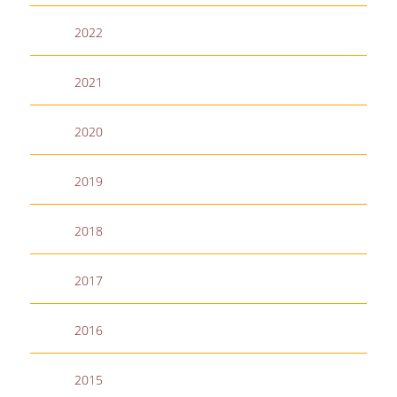
ΕΥΚΑΙΡΙΕΣ ΓΙΑ ΠΡΑΚΤΙΚΗ ΑΣΚΗΣΗ
2022
TESTIMONIALS ΠΡΑΚΤΙΚΗΣ ΑΣΚΗΣΗΣ
2021
ΔΙΔΑΣΚΑΛΙΑ ΚΑΙ ΕΞΕΤΑΣΕΙΣ
ΔΙΑΧΕΙΡΙΣΗ ΠΑΡΑΠΟΝΩΝ ΦΟΙΤΗΤΩΝ
2020
TUTORS ΦΟΙΤΗΤΩΝ
2019
ΜΕΤΑΠΤΥΧΙΑΚΕΣ ΣΠΟΥΔΕΣ
ΠΡΟΓΡΑΜΜΑΤΑ ΜΕΤΑΠΤΥΧΙΑΚΩΝ ΣΠΟΥΔΩΝ
2018
ΔΙΔΑΚΤΟΡΙΚΟ ΠΡΟΓΡΑΜΜΑ
2017
ΔΙΔΑΚΤΟΡΕΣ ΤΟΥ ΤΜΗΜΑΤΟΣ
2016
ΥΠΟΨΗΦΙΟΙ ΔΙΔΑΚΤΟΡΕΣ
ΕΡΕΥΝΗΤΙΚΑ ΣΕΜΙΝΑΡΙΑ
2015