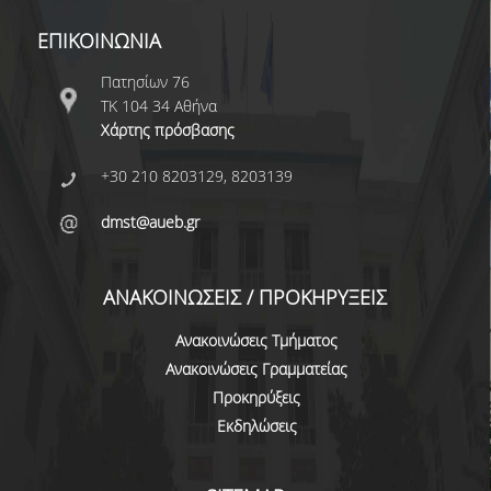
ΔΗΜΟΣΙΕΥΣΕΙΣ
ΕΠΙΚΟΙΝΩΝΙΑ
ΕΠΙΣΤΗΜΟΝΙΚΑ ΣΥΝΕΔΡΙΑ ΚΑΙ ΣΕΜΙΝΑΡΙΑ
Πατησίων 76
ΤΚ 104 34 Αθήνα
ΑΠΟΦΟΙΤΟΙ
Χάρτης πρόσβασης
ΑΠΟΦΟΙΤΟΙ ΤΟΥ ΤΜΗΜΑΤΟΣ
+30 210 8203129, 8203139
ΑΓΓΕΛΙΕΣ ΓΙΑ ΕΡΓΑΣΙΑ
dmst@aueb.gr
ΠΡΟΟΠΤΙΚΕΣ ΑΠΟΦΟΙΤΩΝ
ΑΝΑΚΟΙΝΩΣΕΙΣ / ΠΡΟΚΗΡΥΞΕΙΣ
ΣΥΛΛΟΓΟΙ ΑΠΟΦΟΙΤΩΝ
Ανακοινώσεις Τμήματος
ΓΡΑΦΕΙΟ ΔΙΑΣΥΝΔΕΣΗΣ
Ανακοινώσεις Γραμματείας
ALUMNI AUEB
Προκηρύξεις
Εκδηλώσεις
ΝΕΑ
ΝΕΑ ΤΟΥ ΤΜΗΜΑΤΟΣ