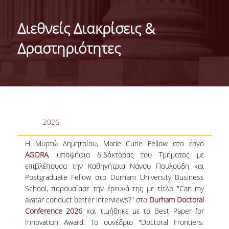
ΤΑΥΤΟΤΗΤΑ ΤΟΥ ΤΜΗΜΑΤΟΣ
Διεθνείς Διακρίσεις &
ΑΠΟΣΤΟΛΗ ΤΟΥ ΤΜΗΜΑΤΟΣ
Δραστηριότητες
ΔΙΟΙΚΗΣΗ ΤΟΥ ΤΜΗΜΑΤΟΣ
ΣΥΜΒΟΥΛΕΥΤΙΚΗ ΕΠΙΤΡΟΠΗ
ΔΙΕΘΝΕΙΣ ΔΙΑΚΡΙΣΕΙΣ
2026
TESTIMONIALS ΔΙΑΚΡΙΣΕΩΝ
Η Μυρτώ Δημητρίου, Marie Curie Fellow στο έργο
ΕΠΑΓΓΕΛΜΑΤΙΚΕΣ ΠΡΟΟΠΤΙΚΕΣ
AGORA
, υποψήφια διδάκτορας του Τμήματος με
ΓΙΑ ΜΑΘΗΤΕΣ ΛΥΚΕΙΟΥ
επιβλέπουσα την Καθηγήτρια Νάνσυ Πουλούδη και
Postgraduate Fellow στο Durham University Business
ΠΡΟΓΡΑΜΜΑ ΥΠΟΤΡΟΦΙΩΝ
School, παρουσίασε την έρευνά της με τίτλο "Can my
avatar conduct better interviews?" στο
Durham Doctoral
ΚΡΙΤΗΡΙΑ ΚΑΙ ΔΙΑΔΙΚΑΣΙΑ ΕΠΙΛΟΓΗΣ
Conference 2026
και τιμήθηκε με το Best Paper for
Innovation Award. Το συνέδριο "Doctoral Frontiers:
ΕΡΓΑΣΤΗΡΙΑΚΗ ΥΠΟΔΟΜΗ