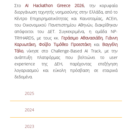
Στο
AI Hackathon Greece 2026
, την κορυφαία
ΔΙΟΙΚΗΤΙΚΟ ΠΡΟΣΩΠΙΚΟ
διοργάνωση τεχνητής νοημοσύνης στην Ελλάδα, από το
Κέντρο Επιχειρηματικότητας και Καινοτομίας, ACEin,
ΜΕΤΑΔΙΔΑΚΤΟΡΙΚΟΙ ΕΡΕΥΝΗΤΕΣ
του Οικονομικού Πανεπιστημίου Αθηνών, διακρίθηκαν
απόφοιτοι του ΔΕΤ. Συγκεκριμένα, η ομάδα NP-
ΜΗΤΡΩΟ ΜΕΛΩΝ ΤΜΗΜΑΤΟΣ
TRYHARDS, με τους κκ.
Γεράσιμο Αθανασιάδη
,
Γιάννη
ΠΡΟΠΤΥΧΙΑΚΕΣ ΣΠΟΥΔΕΣ
Καρυωτάκη
,
Φοίβο Τιμόθεο Προεστάκη
και
Βαγγέλη
Τάλο
, νίκησε στο Challenge-Based AI Track, με την
ΠΡΟΓΡΑΜΜΑ ΣΠΟΥΔΩΝ
ανάπτυξη πλατφόρμας που βελτιώνει το user
experience της ΔΕΗ, παρέχοντας επεξήγηση
ΟΔΗΓΟΣ ΚΑΙ ΚΑΤΕΥΘΥΝΣΕΙΣ ΣΠΟΥΔΩΝ
λογαριασμού και εύκολη πρόσβαση σε εταιρικά
δεδομένα.
ΜΑΘΗΜΑΤΑ ΠΡΟΓΡΑΜΜΑΤΟΣ ΣΠΟΥΔΩΝ
ΜΑΘΗΜΑΤΑ ΕΛΕΥΘΕΡΗΣ ΕΠΙΛΟΓΗΣ ΑΠΟ
2025
ΑΛΛΑ ΤΜΗΜΑΤΑ
2024
ΒΡΑΒΕΙΑ ΕΡΓΑΣΙΩΝ
ΠΡΑΚΤΙΚΗ ΑΣΚΗΣΗ ΚΑΙ ΠΤΥΧΙΑΚΗ ΕΡΓΑΣΙΑ
2023