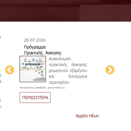
7
28-07-2026
23-07-2026
Πρόγραμμα
Πρώτο το 
Πρακτικής Άσκησης
στο
ου
Χειμερινού
Ανακοίνωση
Επιστημονικ
ου
Εξαμήνου 2026-
πρακτικής άσκησης
ην
2027
χειμερινού εξαμήνου
η
ων
και διενέργεια
α
ων
σεμιναρίου
4
ο
επιστημονι
προετοιμασίας φοιτητών.
συνεχόμενη χρο
ΠΕΡΙΣΣΟΤΕΡΑ
ΠΕΡΙΣΣΟΤΕΡ
ι
υ
Αρχείο Νέων