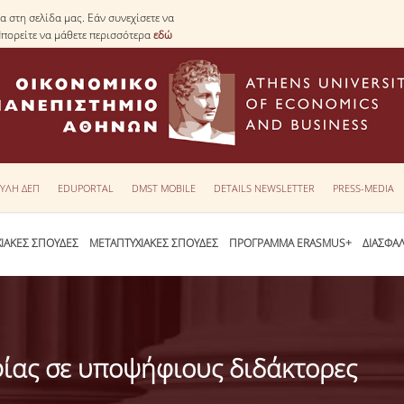
 στη σελίδα μας. Εάν συνεχίσετε να
Μπορείτε να μάθετε περισσότερα
εδώ
ΥΛΗ ΔΕΠ
EDUPORTAL
DMST MOBILE
DETAILS NEWSLETTER
PRESS-MEDIA
ΙΑΚΕΣ ΣΠΟΥΔΕΣ
ΜΕΤΑΠΤΥΧΙΑΚΕΣ ΣΠΟΥΔΕΣ
ΠΡΟΓΡΑΜΜΑ ERASMUS+
ΔΙΑΣΦΑ
ίας σε υποψήφιους διδάκτορες