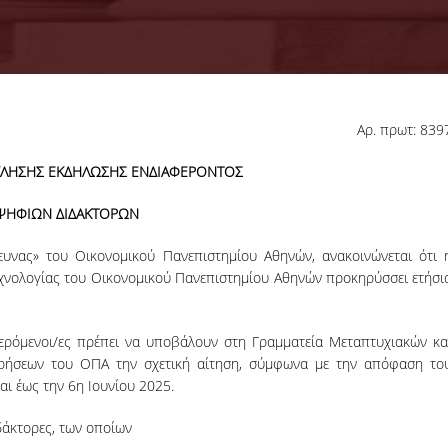
Αρ. πρωτ: 839
18-06-2026
Προκήρυξη
ΛΗΣΗΣ ΕΚΔΗΛΩΣΗΣ ΕΝΔΙΑΦΕΡΟΝΤΟΣ
Εκπόνησης
Διδακτορικών
Η Συνέλευση τ
ΨΗΦΙΩΝ ΔΙΔΑΚΤΟΡΩΝ
Διατριβών
Τμήματος ΔΕΤ τ
ΟΠΑ, αποφάσισε τ
ευνας» του Οικονομικού Πανεπιστημίου Αθηνών, ανακοινώνεται ότι 
προκήρυξη νέ
εχνολογίας του Οικονομικού Πανεπιστημίου Αθηνών προκηρύσσει ετήσι
θέσεων υποψηφί
διδακτόρων.
ΠΕΡΙΣΣΟΤΕΡΑ
αφερόμενοι/ες πρέπει να υποβάλουν στη Γραμματεία Μεταπτυχιακών κα
ιρήσεων του ΟΠΑ την σχετική αίτηση, σύμφωνα με την απόφαση το
αι έως την 6η Ιουνίου 2025.
δάκτορες, των οποίων