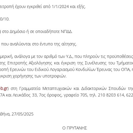
πιτροπή έχουν εγκριθεί από 1/1/2024 και εξής.
0/10.
υ) στο Δημόσιο ή σε οποιαδήποτε ΝΠΔΔ.
 που αναλύονται στο έντυπο της αίτησης.
ερική, ανάλογα με τον αριθμό των Υ.Δ., που πληρούν τις προϋποθέσεις
της Επιτροπής Αξιολόγησης και έγκριση της Συνέλευσης του Τμήματο
τροπή Ερευνών του Ειδικού Λογαριασμού Κονδυλίων Έρευνας του ΟΠΑ, 
έγκριση χορήγησης των υποτροφιών.
b.gr
) στη Γραμματεία Μεταπτυχιακών και Διδακτορικών Σπουδών τη
Α και Λευκάδος 33, 7ος όροφος, γραφείο 705, τηλ. 210 8203 614, 622
θήνα, 27/05/2025
Ο ΠΡΥΤΑΝΗΣ