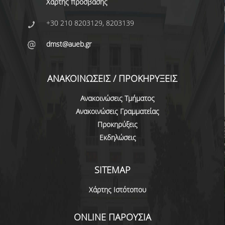
Χάρτης πρόσβασης
ΔΙΟΙΚΗΤΙΚΟ ΠΡΟΣΩΠΙΚΟ
+30 210 8203129, 8203139
ΜΕΤΑΔΙΔΑΚΤΟΡΙΚΟΙ ΕΡΕΥΝΗΤΕΣ
dmst@aueb.gr
ΜΗΤΡΩΟ ΜΕΛΩΝ ΤΜΗΜΑΤΟΣ
ΠΡΟΠΤΥΧΙΑΚΕΣ ΣΠΟΥΔΕΣ
ΑΝΑΚΟΙΝΩΣΕΙΣ / ΠΡΟΚΗΡΥΞΕΙΣ
ΠΡΟΓΡΑΜΜΑ ΣΠΟΥΔΩΝ
Ανακοινώσεις Τμήματος
Ανακοινώσεις Γραμματείας
ΟΔΗΓΟΣ ΚΑΙ ΚΑΤΕΥΘΥΝΣΕΙΣ ΣΠΟΥΔΩΝ
Προκηρύξεις
Εκδηλώσεις
ΜΑΘΗΜΑΤΑ ΠΡΟΓΡΑΜΜΑΤΟΣ ΣΠΟΥΔΩΝ
ΜΑΘΗΜΑΤΑ ΕΛΕΥΘΕΡΗΣ ΕΠΙΛΟΓΗΣ ΑΠΟ
ΑΛΛΑ ΤΜΗΜΑΤΑ
SITEMAP
ΒΡΑΒΕΙΑ ΕΡΓΑΣΙΩΝ
Χάρτης Ιστότοπου
ΠΡΑΚΤΙΚΗ ΑΣΚΗΣΗ ΚΑΙ ΠΤΥΧΙΑΚΗ ΕΡΓΑΣΙΑ
ONLINE ΠΑΡΟΥΣΙΑ