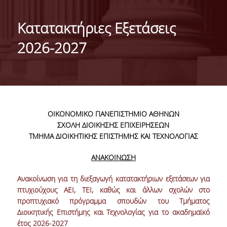
ΤΑΥΤΟΤΗΤΑ ΤΟΥ ΤΜΗΜΑΤΟΣ
Κατατακτήριες Εξετάσεις
ΑΠΟΣΤΟΛΗ ΤΟΥ ΤΜΗΜΑΤΟΣ
2026-2027
ΔΙΟΙΚΗΣΗ ΤΟΥ ΤΜΗΜΑΤΟΣ
ΣΥΜΒΟΥΛΕΥΤΙΚΗ ΕΠΙΤΡΟΠΗ
ΔΙΕΘΝΕΙΣ ΔΙΑΚΡΙΣΕΙΣ
ΟΙΚΟΝΟΜΙΚΟ ΠΑΝΕΠΙΣΤΗΜΙΟ ΑΘΗΝΩΝ
TESTIMONIALS ΔΙΑΚΡΙΣΕΩΝ
ΣΧΟΛΗ ΔΙΟΙΚΗΣΗΣ ΕΠΙΧΕΙΡΗΣΕΩΝ
ΤΜΗΜΑ ΔΙΟΙΚΗΤΙΚΗΣ ΕΠΙΣΤΗΜΗΣ ΚΑΙ ΤΕΧΝΟΛΟΓΙΑΣ
ΕΠΑΓΓΕΛΜΑΤΙΚΕΣ ΠΡΟΟΠΤΙΚΕΣ
ΑΝΑΚΟΙΝΩΣΗ
ΓΙΑ ΜΑΘΗΤΕΣ ΛΥΚΕΙΟΥ
Ανακοίνωση για τη διεξαγωγή
κατατακτή
ριων
εξετάσεων για
ΠΡΟΓΡΑΜΜΑ ΥΠΟΤΡΟΦΙΩΝ
πτυχιούχους ΑΕΙ, ΤΕΙ, καθώς και άλλων σχολών στο
προπτυχιακό πρόγραμμα σπουδών του Τμήματος
ΚΡΙΤΗΡΙΑ ΚΑΙ ΔΙΑΔΙΚΑΣΙΑ ΕΠΙΛΟΓΗΣ
Διοικητικής Επιστήμης και Τεχνολογίας για το ακαδημαϊκό
έτος 2026-2027
ΕΡΓΑΣΤΗΡΙΑΚΗ ΥΠΟΔΟΜΗ