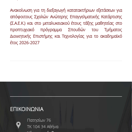
Ανακοίνωση για τη διεξαγωγή κατατακτήριων εξετάσεων για
NEWSLETTERS
απόφοιτους Σχολών Ανώτερης Επαγγελματικής Κατάρτισης
(Σ.Α.Ε.Κ.) και στο μεταλυκειακού έτους τάξης μαθητείας στο
TESTIMONIALS
προπτυχιακό πρόγραμμα Σπουδών του Τμήματος
ΒΡΑΒΕΙΑ ΕΞΑΙΡΕΤΙΚΗΣ ΕΠΙΔΟΣΗΣ ΣΤΗ
Διοικητικής Επιστήμης και Τεχνολογίας για το ακαδημαϊκό
ΔΙΔΑΣΚΑΛΙΑ
έτος 2026-2027
ΑΝΘΡΩΠΙΝΟ ΔΥΝΑΜΙΚΟ
ΠΡΟΣΩΠΙΚΟ ΤΟΥ ΤΜΗΜΑΤΟΣ
ΜΕΛΗ ΔΕΠ
ΕΠΙΤΙΜΟΙ ΔΙΔΑΚΤΟΡΕΣ
ΕΠΙΣΚΕΠΤΕΣ ΚΑΘΗΓΗΤΕΣ
ΕΠΙΚΟΙΝΩΝΙΑ
ΜΕΛΗ Ε.ΔΙ.Π.
Πατησίων 76
ΤΚ 104 34 Αθήνα
ΜΕΛΗ Ε.Τ.Ε.Π.