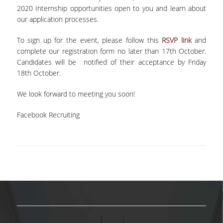
2020 Internship opportunities open to you and learn about
our application processes.
NEWSLETTERS
To sign up for the event, please follow this
RSVP link
and
TESTIMONIALS
complete our registration form no later than 17th October.
ΒΡΑΒΕΙΑ ΕΞΑΙΡΕΤΙΚΗΣ ΕΠΙΔΟΣΗΣ ΣΤΗ
Candidates will be notified of their acceptance by Friday
ΔΙΔΑΣΚΑΛΙΑ
18th October.
ΑΝΘΡΩΠΙΝΟ ΔΥΝΑΜΙΚΟ
We look forward to meeting you soon!
ΠΡΟΣΩΠΙΚΟ ΤΟΥ ΤΜΗΜΑΤΟΣ
Facebook Recruiting
ΜΕΛΗ ΔΕΠ
ΕΠΙΤΙΜΟΙ ΔΙΔΑΚΤΟΡΕΣ
ΕΠΙΣΚΕΠΤΕΣ ΚΑΘΗΓΗΤΕΣ
ΜΕΛΗ Ε.ΔΙ.Π.
ΜΕΛΗ Ε.Τ.Ε.Π.