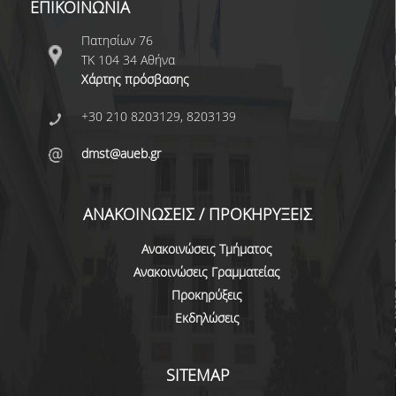
ΕΠΙΚΟΙΝΩΝΙΑ
ΔΙΟΙΚΗΤΙΚΟ ΠΡΟΣΩΠΙΚΟ
Πατησίων 76
ΜΕΤΑΔΙΔΑΚΤΟΡΙΚΟΙ ΕΡΕΥΝΗΤΕΣ
ΤΚ 104 34 Αθήνα
Χάρτης πρόσβασης
ΜΗΤΡΩΟ ΜΕΛΩΝ ΤΜΗΜΑΤΟΣ
+30 210 8203129, 8203139
ΠΡΟΠΤΥΧΙΑΚΕΣ ΣΠΟΥΔΕΣ
dmst@aueb.gr
ΠΡΟΓΡΑΜΜΑ ΣΠΟΥΔΩΝ
ΟΔΗΓΟΣ ΚΑΙ ΚΑΤΕΥΘΥΝΣΕΙΣ ΣΠΟΥΔΩΝ
ΑΝΑΚΟΙΝΩΣΕΙΣ / ΠΡΟΚΗΡΥΞΕΙΣ
ΜΑΘΗΜΑΤΑ ΠΡΟΓΡΑΜΜΑΤΟΣ ΣΠΟΥΔΩΝ
Ανακοινώσεις Τμήματος
Ανακοινώσεις Γραμματείας
ΜΑΘΗΜΑΤΑ ΕΛΕΥΘΕΡΗΣ ΕΠΙΛΟΓΗΣ ΑΠΟ
Προκηρύξεις
ΑΛΛΑ ΤΜΗΜΑΤΑ
Εκδηλώσεις
ΒΡΑΒΕΙΑ ΕΡΓΑΣΙΩΝ
ΠΡΑΚΤΙΚΗ ΑΣΚΗΣΗ ΚΑΙ ΠΤΥΧΙΑΚΗ ΕΡΓΑΣΙΑ
SITEMAP