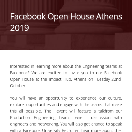
ΤΑΥΤΟΤΗΤΑ ΤΟΥ ΤΜΗΜΑΤΟΣ
Facebook Open House Athens
ΑΠΟΣΤΟΛΗ ΤΟΥ ΤΜΗΜΑΤΟΣ
2019
ΔΙΟΙΚΗΣΗ ΤΟΥ ΤΜΗΜΑΤΟΣ
ΣΥΜΒΟΥΛΕΥΤΙΚΗ ΕΠΙΤΡΟΠΗ
ΔΙΕΘΝΕΙΣ ΔΙΑΚΡΙΣΕΙΣ
Interested in learning more about the Engineering teams at
TESTIMONIALS ΔΙΑΚΡΙΣΕΩΝ
Facebook? We are excited to invite you to our Facebook
Open House at the Impact Hub, Athens on Tuesday 22nd
ΕΠΑΓΓΕΛΜΑΤΙΚΕΣ ΠΡΟΟΠΤΙΚΕΣ
October.
ΓΙΑ ΜΑΘΗΤΕΣ ΛΥΚΕΙΟΥ
You will have an opportunity to experience our culture,
explore opportunities and engage with the teams that make
ΠΡΟΓΡΑΜΜΑ ΥΠΟΤΡΟΦΙΩΝ
this all possible. The event will feature a talkfrom our
Production Engineering team, panel discussion with
ΚΡΙΤΗΡΙΑ ΚΑΙ ΔΙΑΔΙΚΑΣΙΑ ΕΠΙΛΟΓΗΣ
engineers and networking. You will also get chance to speak
with a Facebook University Recruiter, hear more about the
ΕΡΓΑΣΤΗΡΙΑΚΗ ΥΠΟΔΟΜΗ