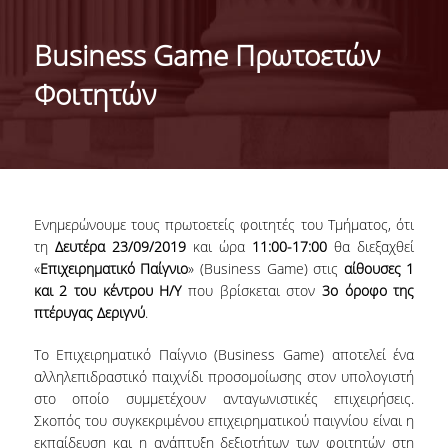
ΤΑΥΤΟΤΗΤΑ ΤΟΥ ΤΜΗΜΑΤΟΣ
Business Game Πρωτοετών
ΑΠΟΣΤΟΛΗ ΤΟΥ ΤΜΗΜΑΤΟΣ
Φοιτητών
ΔΙΟΙΚΗΣΗ ΤΟΥ ΤΜΗΜΑΤΟΣ
ΣΥΜΒΟΥΛΕΥΤΙΚΗ ΕΠΙΤΡΟΠΗ
ΔΙΕΘΝΕΙΣ ΔΙΑΚΡΙΣΕΙΣ
Ενημερώνουμε τους πρωτοετείς φοιτητές του Τμήματος, ότι
TESTIMONIALS ΔΙΑΚΡΙΣΕΩΝ
τη
Δευτέρα 23/09/2019
και ώρα
11:00-17:00
θα διεξαχθεί
«
Επιχειρηματικό Παίγνιο
» (Business Game) στις
αίθουσες 1
ΕΠΑΓΓΕΛΜΑΤΙΚΕΣ ΠΡΟΟΠΤΙΚΕΣ
και 2 του
κέντρου Η/Υ
που βρίσκεται στον
3ο όροφο της
πτέρυγας Δεριγνύ
.
ΓΙΑ ΜΑΘΗΤΕΣ ΛΥΚΕΙΟΥ
Το Επιχειρηματικό Παίγνιο (Business Game) αποτελεί ένα
ΠΡΟΓΡΑΜΜΑ ΥΠΟΤΡΟΦΙΩΝ
αλληλεπιδραστικό παιχνίδι προσομοίωσης στον υπολογιστή
στο οποίο συμμετέχουν ανταγωνιστικές επιχειρήσεις.
ΚΡΙΤΗΡΙΑ ΚΑΙ ΔΙΑΔΙΚΑΣΙΑ ΕΠΙΛΟΓΗΣ
Σκοπός του συγκεκριμένου επιχειρηματικού παιγνίου είναι η
εκπαίδευση και η ανάπτυξη δεξιοτήτων των φοιτητών στη
ΕΡΓΑΣΤΗΡΙΑΚΗ ΥΠΟΔΟΜΗ