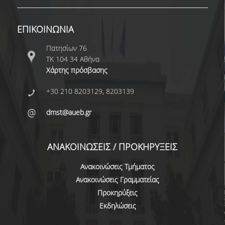
ΔΙΟΙΚΗΤΙΚΟ ΠΡΟΣΩΠΙΚΟ
ΕΠΙΚΟΙΝΩΝΙΑ
ΜΕΤΑΔΙΔΑΚΤΟΡΙΚΟΙ ΕΡΕΥΝΗΤΕΣ
Πατησίων 76
ΜΗΤΡΩΟ ΜΕΛΩΝ ΤΜΗΜΑΤΟΣ
ΤΚ 104 34 Αθήνα
Χάρτης πρόσβασης
ΠΡΟΠΤΥΧΙΑΚΕΣ ΣΠΟΥΔΕΣ
+30 210 8203129, 8203139
ΠΡΟΓΡΑΜΜΑ ΣΠΟΥΔΩΝ
dmst@aueb.gr
ΟΔΗΓΟΣ ΚΑΙ ΚΑΤΕΥΘΥΝΣΕΙΣ ΣΠΟΥΔΩΝ
ΜΑΘΗΜΑΤΑ ΠΡΟΓΡΑΜΜΑΤΟΣ ΣΠΟΥΔΩΝ
ΑΝΑΚΟΙΝΩΣΕΙΣ / ΠΡΟΚΗΡΥΞΕΙΣ
ΜΑΘΗΜΑΤΑ ΕΛΕΥΘΕΡΗΣ ΕΠΙΛΟΓΗΣ ΑΠΟ
Ανακοινώσεις Τμήματος
ΑΛΛΑ ΤΜΗΜΑΤΑ
Ανακοινώσεις Γραμματείας
ΒΡΑΒΕΙΑ ΕΡΓΑΣΙΩΝ
Προκηρύξεις
Εκδηλώσεις
ΠΡΑΚΤΙΚΗ ΑΣΚΗΣΗ ΚΑΙ ΠΤΥΧΙΑΚΗ ΕΡΓΑΣΙΑ