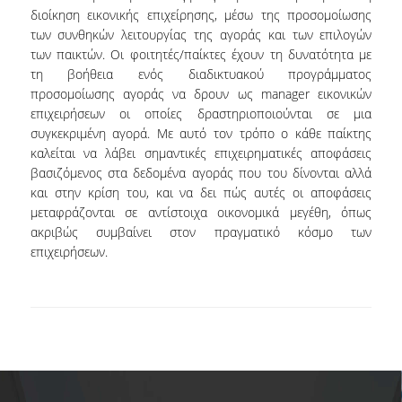
διοίκηση εικονικής επιχείρησης, μέσω της προσομοίωσης
των συνθηκών λειτουργίας της αγοράς και των επιλογών
NEWSLETTERS
των παικτών. Οι φοιτητές/παίκτες έχουν τη δυνατότητα με
TESTIMONIALS
τη βοήθεια ενός διαδικτυακού προγράμματος
προσομοίωσης αγοράς να δρουν ως manager εικονικών
ΒΡΑΒΕΙΑ ΕΞΑΙΡΕΤΙΚΗΣ ΕΠΙΔΟΣΗΣ ΣΤΗ
επιχειρήσεων οι οποίες δραστηριοποιούνται σε μια
ΔΙΔΑΣΚΑΛΙΑ
συγκεκριμένη αγορά. Με αυτό τον τρόπο ο κάθε παίκτης
καλείται να λάβει σημαντικές επιχειρηματικές αποφάσεις
ΑΝΘΡΩΠΙΝΟ ΔΥΝΑΜΙΚΟ
βασιζόμενος στα δεδομένα αγοράς που του δίνονται αλλά
και στην κρίση του, και να δει πώς αυτές οι αποφάσεις
ΠΡΟΣΩΠΙΚΟ ΤΟΥ ΤΜΗΜΑΤΟΣ
μεταφράζονται σε αντίστοιχα οικονομικά μεγέθη, όπως
ακριβώς συμβαίνει στον πραγματικό κόσμο των
ΜΕΛΗ ΔΕΠ
επιχειρήσεων.
ΕΠΙΤΙΜΟΙ ΔΙΔΑΚΤΟΡΕΣ
ΕΠΙΣΚΕΠΤΕΣ ΚΑΘΗΓΗΤΕΣ
ΜΕΛΗ Ε.ΔΙ.Π.
ΜΕΛΗ Ε.Τ.Ε.Π.