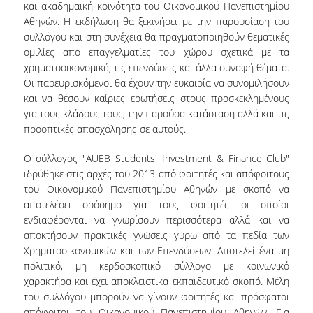
και ακαδημαϊκή κοινότητα του Οικονομικού Πανεπιστημίου
Αθηνών. Η εκδήλωση θα ξεκινήσει με την παρουσίαση του
NEWSLETTERS
συλλόγου και στη συνέχεια θα πραγματοποιηθούν θεματικές
ομιλίες από επαγγελματίες του χώρου σχετικά με τα
TESTIMONIALS
χρηματοοικονομικά, τις επενδύσεις και άλλα συναφή θέματα.
Οι παρευρισκόμενοι θα έχουν την ευκαιρία να συνομιλήσουν
ΒΡΑΒΕΙΑ ΕΞΑΙΡΕΤΙΚΗΣ ΕΠΙΔΟΣΗΣ ΣΤΗ
και να θέσουν καίριες ερωτήσεις στους προσκεκλημένους
ΔΙΔΑΣΚΑΛΙΑ
για τους κλάδους τους, την παρούσα κατάσταση αλλά και τις
ΑΝΘΡΩΠΙΝΟ ΔΥΝΑΜΙΚΟ
προοπτικές απασχόλησης σε αυτούς.
Ο σύλλογος "AUEB Students' Investment & Finance Club"
ΠΡΟΣΩΠΙΚΟ ΤΟΥ ΤΜΗΜΑΤΟΣ
ιδρύθηκε στις αρχές του 2013 από φοιτητές και απόφοιτους
ΜΕΛΗ ΔΕΠ
του Οικονομικού Πανεπιστημίου Αθηνών με σκοπό να
αποτελέσει ορόσημο για τους φοιτητές οι οποίοι
ΕΠΙΤΙΜΟΙ ΔΙΔΑΚΤΟΡΕΣ
ενδιαφέρονται να γνωρίσουν περισσότερα αλλά και να
αποκτήσουν πρακτικές γνώσεις γύρω από τα πεδία των
ΕΠΙΣΚΕΠΤΕΣ ΚΑΘΗΓΗΤΕΣ
Χρηματοοικονομικών και των Επενδύσεων. Αποτελεί ένα μη
πολιτικό, μη κερδοσκοπικό σύλλογο με κοινωνικό
ΜΕΛΗ Ε.ΔΙ.Π.
χαρακτήρα και έχει αποκλειστικά εκπαιδευτικό σκοπό. Μέλη
του συλλόγου μπορούν να γίνουν φοιτητές και πρόσφατοι
ΜΕΛΗ Ε.Τ.Ε.Π.
απόφοιτοι του Οικονομικού Πανεπιστημίου Αθηνών. Για