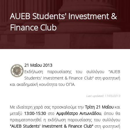
ΤΑΥΤΟΤΗΤΑ ΤΟΥ ΤΜΗΜΑΤΟΣ
AUEB Students' Investment &
ΑΠΟΣΤΟΛΗ ΤΟΥ ΤΜΗΜΑΤΟΣ
Finance Club
ΔΙΟΙΚΗΣΗ ΤΟΥ ΤΜΗΜΑΤΟΣ
ΣΥΜΒΟΥΛΕΥΤΙΚΗ ΕΠΙΤΡΟΠΗ
ΔΙΕΘΝΕΙΣ ΔΙΑΚΡΙΣΕΙΣ
21 Μαΐου 2013
TESTIMONIALS ΔΙΑΚΡΙΣΕΩΝ
Εκδήλωση παρουσίασης του συλλόγου "AUEB
Students' Investment & Finance Club" στη φοιτητική
ΕΠΑΓΓΕΛΜΑΤΙΚΕΣ ΠΡΟΟΠΤΙΚΕΣ
και ακαδημαϊκή κοινότητα του ΟΠΑ.
ΓΙΑ ΜΑΘΗΤΕΣ ΛΥΚΕΙΟΥ
Last updated: 17/05/2013
ΠΡΟΓΡΑΜΜΑ ΥΠΟΤΡΟΦΙΩΝ
Με ιδιαίτερη χαρά σας προσκαλούμε την
Τρίτη 21 Μαΐου
και
μεταξύ
13:00-15:30
στο
Αμφιθέατρο Αντωνιάδου
, όπου θα
ΚΡΙΤΗΡΙΑ ΚΑΙ ΔΙΑΔΙΚΑΣΙΑ ΕΠΙΛΟΓΗΣ
πραγματοποιηθεί η εκδήλωση παρουσίασης του συλλόγου
"AUEB Students' Investment & Finance Club"
στη φοιτητική
ΕΡΓΑΣΤΗΡΙΑΚΗ ΥΠΟΔΟΜΗ