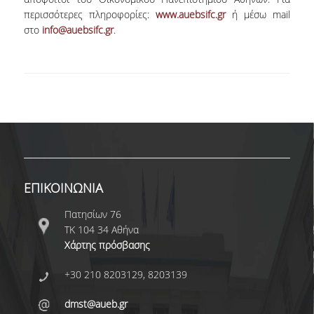
περισσότερες πληροφορίες:
www.auebsifc.gr
ή μέσω mail
ΔΙΟΙΚΗΤΙΚΟ ΠΡΟΣΩΠΙΚΟ
στο
info@auebsifc.gr
.
ΜΕΤΑΔΙΔΑΚΤΟΡΙΚΟΙ ΕΡΕΥΝΗΤΕΣ
ΜΗΤΡΩΟ ΜΕΛΩΝ ΤΜΗΜΑΤΟΣ
ΠΡΟΠΤΥΧΙΑΚΕΣ ΣΠΟΥΔΕΣ
ΠΡΟΓΡΑΜΜΑ ΣΠΟΥΔΩΝ
ΟΔΗΓΟΣ ΚΑΙ ΚΑΤΕΥΘΥΝΣΕΙΣ ΣΠΟΥΔΩΝ
ΕΠΙΚΟΙΝΩΝΙΑ
ΜΑΘΗΜΑΤΑ ΠΡΟΓΡΑΜΜΑΤΟΣ ΣΠΟΥΔΩΝ
Πατησίων 76
ΜΑΘΗΜΑΤΑ ΕΛΕΥΘΕΡΗΣ ΕΠΙΛΟΓΗΣ ΑΠΟ
ΤΚ 104 34 Αθήνα
ΑΛΛΑ ΤΜΗΜΑΤΑ
Χάρτης πρόσβασης
ΒΡΑΒΕΙΑ ΕΡΓΑΣΙΩΝ
+30 210 8203129, 8203139
ΠΡΑΚΤΙΚΗ ΑΣΚΗΣΗ ΚΑΙ ΠΤΥΧΙΑΚΗ ΕΡΓΑΣΙΑ
dmst@aueb.gr