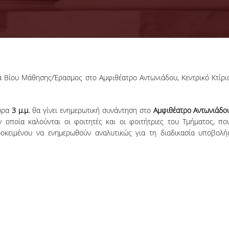
18-06-2026
 Βίου Μάθησης/Έρασμος στο Αμφιθέατρο Αντωνιάδου, Κεντρικό Κτίρι
Προκήρυξη
Εκπόνησης
Διδακτορικών
Η Συνέλευση τ
ώρα
3 μ.μ.
θα γίνει ενημερωτική συνάντηση στο
Αμφιθέατρο Αντωνιάδο
Διατριβών
Τμήματος ΔΕΤ τ
οποία καλούνται οι φοιτητές και οι φοιτήτριες του Τμήματος, πο
ΟΠΑ, αποφάσισε τ
οκειμένου να ενημερωθούν αναλυτικώς για τη διαδικασία υποβολή
προκήρυξη νέ
θέσεων υποψηφί
διδακτόρων.
ΠΕΡΙΣΣΟΤΕΡΑ