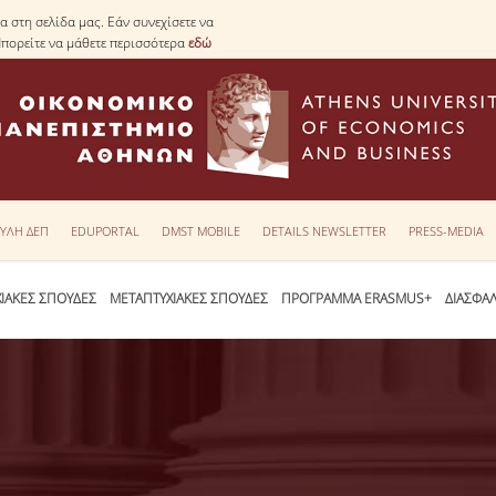
 στη σελίδα μας. Εάν συνεχίσετε να
Μπορείτε να μάθετε περισσότερα
εδώ
ΥΛΗ ΔΕΠ
EDUPORTAL
DMST MOBILE
DETAILS NEWSLETTER
PRESS-MEDIA
ΙΑΚΕΣ ΣΠΟΥΔΕΣ
ΜΕΤΑΠΤΥΧΙΑΚΕΣ ΣΠΟΥΔΕΣ
ΠΡΟΓΡΑΜΜΑ ERASMUS+
ΔΙΑΣΦΑ