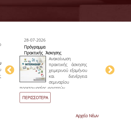
28-07-2026
23-07-2026
ο
Πρόγραμμα
Πρώτο το 
Πρακτικής Άσκησης
στο
ου
Χειμερινού
Ανακοίνωση
Επιστημονικ
υ
ου
Εξαμήνου 2026-
πρακτικής άσκησης
υ
ην
2027
χειμερινού εξαμήνου
ς
ων
και διενέργεια
ων
σεμιναρίου
4
ο
επιστημονι
προετοιμασίας φοιτητών.
συνεχόμενη χρο
ΠΕΡΙΣΣΟΤΕΡΑ
ΠΕΡΙΣΣΟΤΕΡ
Αρχείο Νέων