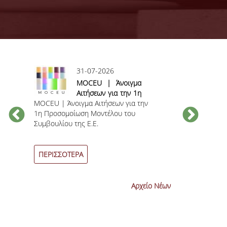
31-07-2026
ς
MOCEU | Άνοιγμα
Αιτήσεων για την 1η
MOCEU | Άνοιγμα Αιτήσεων για την
Προσομοίωση
Ανακοίνωση γι
1η Προσομοίωση Μοντέλου του
Μοντέλου του
βαθμολογίας 
Συμβουλίου της Ε.Ε.
Συμβουλίου της Ε.Ε.
εξεταστικών π
η
Ιουνίου 2026
-
ΠΕΡΙΣΣΟΤΕΡΑ
ΠΕΡΙΣΣΟΤΕΡ
Αρχείο Νέων