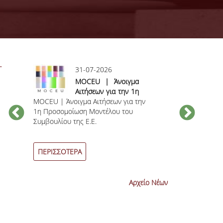
-
31-07-2026
ς
MOCEU | Άνοιγμα
Αιτήσεων για την 1η
MOCEU | Άνοιγμα Αιτήσεων για την
Προσομοίωση
Ανακοίνωση γι
1η Προσομοίωση Μοντέλου του
Μοντέλου του
βαθμολογίας 
Συμβουλίου της Ε.Ε.
Συμβουλίου της Ε.Ε.
εξεταστικών π
η
Ιουνίου 2026
-
ΠΕΡΙΣΣΟΤΕΡΑ
ΠΕΡΙΣΣΟΤΕΡ
Αρχείο Νέων