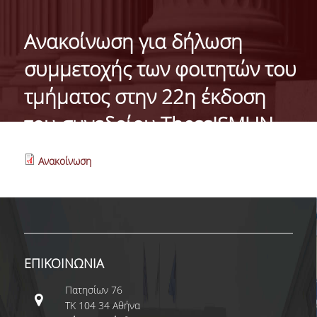
ΓΕΝΙΚΕΣ ΠΛΗΡΟΦΟΡΙΕΣ
Ανακοίνωση για δήλωση
ΔΙΟΙΚΗΣΗ ΤΟΥ ΤΜΗΜΑΤΟΣ
συμμετοχής των φοιτητών του
ΓΡΑΜΜΑΤΕΙΑ ΠΡΟΠΤΥΧΙΑΚΩΝ ΣΠΟΥΔΩΝ
τμήματος στην 22η έκδοση
ΓΡΑΜΜΑΤΕΙΕΣ ΜΕΤΑΠΤΥΧΙΑΚΩΝ ΣΠΟΥΔΩΝ
του συνεδρίου ThessISMUN
EUROLAB
Ανακοίνωση
TESTIMONIALS ΑΠΟΦΟΙΤΩΝ
ΑΝΘΡΩΠΙΝΟ ΔΥΝΑΜΙΚΟ
ΜΕΛΗ ΔΕΠ
ΕΠΙΤΙΜΟΙ ΔΙΔΑΚΤΟΡΕΣ / ΕΡΕΥΝΗΤΙΚΟΙ
ΕΠΙΚΟΙΝΩΝΙΑ
ΕΤΑΙΡΟΙ
Πατησίων 76
ΕΝΤΕΤΑΛΜΕΝΟΙ ΔΙΔΑΣΚΟΝΤΕΣ
ΤΚ 104 34 Αθήνα