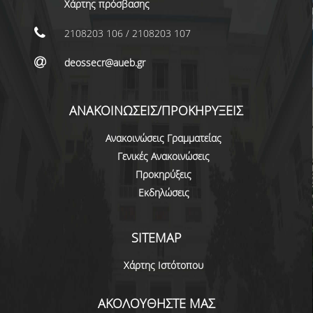
Χάρτης πρόσβασης
ΜΕΤΑΔΙΔΑΚΤΟΡΕΣ
2108203 106 / 2108203 107
ΔΙΟΙΚΗΤΙΚΟ ΠΡΟΣΩΠΙΚΟ
deossecr@aueb.gr
ΕΡΓΑΣΤΗΡΙΑΚΟ ΠΡΟΣΩΠΙΚΟ
ΜΗΤΡΩΟ ΓΝΩΣΤΙΚΩΝ ΑΝΤΙΚΕΙΜΕΝΩΝ
ΑΝΑΚΟΙΝΩΣΕΙΣ/ΠΡΟΚΗΡΥΞΕΙΣ
ΤΜΗΜΑΤΟΣ
Ανακοινώσεις Γραμματείας
ΜΗΤΡΩΑ ΜΕΛΩΝ ΤΜΗΜΑΤΟΣ
Γενικές Ανακοινώσεις
ΥΠΟΨΗΦΙΟΙ ΦΟΙΤΗΤΕΣ
Προκηρύξεις
Εκδηλώσεις
ΓΙΑΤΙ ΔΕΟΣ
SITEMAP
ΟΙΚΟΝΟΜΙΚΑ ΜΕ ΔΙΕΘΝΗ ΔΙΑΣΤΑΣΗ
Χάρτης Ιστότοπου
ΔΙΕΠΙΣΤΗΜΟΝΙΚΟΤΗΤΑ
ΣΥΝΕΙΣΦΟΡΑ ΚΑΘΗΓΗΤΩΝ
ΑΚΟΛΟΥΘΗΣΤΕ ΜΑΣ