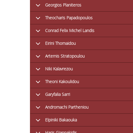
Georgios Planiteros
Theocharis Papadopoulos
Conrad Felix Michel Landis
Eirini Thomaidou
Artemis Stratopoulou
Niki Kalavrezou
Theoni Kakoulidou
Garyfalia Sarri
Andromachi Partheniou
Elpiniki Bakaouka
Haris Giannakidis