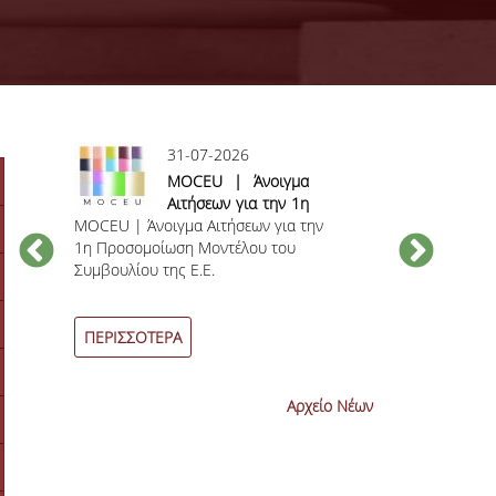
31-07-2026
ς
MOCEU | Άνοιγμα
Αιτήσεων για την 1η
MOCEU | Άνοιγμα Αιτήσεων για την
Προσομοίωση
Ανακοίνωση γι
1η Προσομοίωση Μοντέλου του
Μοντέλου του
βαθμολογίας 
Συμβουλίου της Ε.Ε.
Συμβουλίου της Ε.Ε.
εξεταστικών π
η
Ιουνίου 2026
-
ΠΕΡΙΣΣΟΤΕΡΑ
ΠΕΡΙΣΣΟΤΕΡ
Αρχείο Νέων