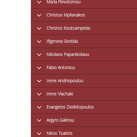
Maria Flevotomou
Christos Mpilanakos
Christos Koutsampelas
Ifigeneia Skotida
Nikolaos Papanikolaou
Fabio Antoniou
Irene Andriopoulou
Irene Vlachaki
Evangelos Dioikitopoulos
Argyro Galinou
Nikos Tsakiris