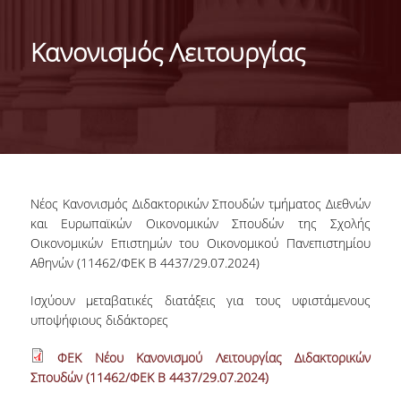
ΓΕΝΙΚΕΣ ΠΛΗΡΟΦΟΡΙΕΣ
Κανονισμός Λειτουργίας
ΔΙΟΙΚΗΣΗ ΤΟΥ ΤΜΗΜΑΤΟΣ
ΓΡΑΜΜΑΤΕΙΑ ΠΡΟΠΤΥΧΙΑΚΩΝ ΣΠΟΥΔΩΝ
ΓΡΑΜΜΑΤΕΙΕΣ ΜΕΤΑΠΤΥΧΙΑΚΩΝ ΣΠΟΥΔΩΝ
EUROLAB
Νέος Κανονισμός Διδακτορικών Σπουδών τμήματος Διεθνών
TESTIMONIALS ΑΠΟΦΟΙΤΩΝ
και Ευρωπαϊκών Οικονομικών Σπουδών της Σχολής
Οικονομικών Επιστημών του Οικονομικού Πανεπιστημίου
ΑΝΘΡΩΠΙΝΟ ΔΥΝΑΜΙΚΟ
Αθηνών (11462/ΦΕΚ Β 4437/29.07.2024)
ΜΕΛΗ ΔΕΠ
Ισχύουν μεταβατικές διατάξεις για τους υφιστάμενους
υποψήφιους διδάκτορες
ΕΠΙΤΙΜΟΙ ΔΙΔΑΚΤΟΡΕΣ / ΕΡΕΥΝΗΤΙΚΟΙ
ΕΤΑΙΡΟΙ
ΦΕΚ Νέου Κανονισμού Λειτουργίας Διδακτορικών
Σπουδών (11462/ΦΕΚ Β 4437/29.07.2024)
ΕΝΤΕΤΑΛΜΕΝΟΙ ΔΙΔΑΣΚΟΝΤΕΣ