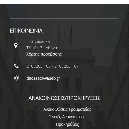
ΠΑΙΔΑΓΩΓΙΚΗ ΦΙΛΟΣΟΦΙΑ
ΤΕΧΝΟΛΟΓΙΚΗ ΕΝΣΩΜΑΤΩΣΗ
ΜΑΘΗΜΑΤΙΚΑ
ΕΠΙΚΟΙΝΩΝΙΑ
ΑΓΓΛΙΚΑ
Πατησίων 76
ΤΚ 104 34 Αθήνα
ΙΣΟΤΗΤΑ ΦΥΛΩΝ
Χάρτης πρόσβασης
ΑΠΟΤΕΛΕΣΜΑΤΑ ΣΤΑΔΙΟΔΡΟΜΙΑΣ
2108203 106 / 2108203 107
deossecr@aueb.gr
ΠΡΟΠΤΥΧΙΑΚΕΣ ΣΠΟΥΔΕΣ
ΓΙΑΤΙ ΔΕΟΣ
ΑΝΑΚΟΙΝΩΣΕΙΣ/ΠΡΟΚΗΡΥΞΕΙΣ
ΟΔΗΓΟΣ ΣΠΟΥΔΩΝ
Ανακοινώσεις Γραμματείας
Γενικές Ανακοινώσεις
ΠΡΟΓΡΑΜΜΑ ΣΠΟΥΔΩΝ
Προκηρύξεις
ΜΑΘΗΜΑΤΑ ΠΡΟΓΡΑΜΜΑΤΟΣ