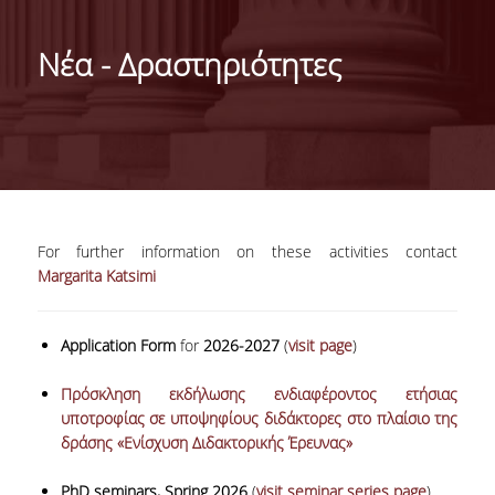
ΓΕΝΙΚΕΣ ΠΛΗΡΟΦΟΡΙΕΣ
Νέα - Δραστηριότητες
ΔΙΟΙΚΗΣΗ ΤΟΥ ΤΜΗΜΑΤΟΣ
ΓΡΑΜΜΑΤΕΙΑ ΠΡΟΠΤΥΧΙΑΚΩΝ ΣΠΟΥΔΩΝ
ΓΡΑΜΜΑΤΕΙΕΣ ΜΕΤΑΠΤΥΧΙΑΚΩΝ ΣΠΟΥΔΩΝ
EUROLAB
For further information on these activities contact
TESTIMONIALS ΑΠΟΦΟΙΤΩΝ
Margarita Katsimi
ΑΝΘΡΩΠΙΝΟ ΔΥΝΑΜΙΚΟ
Application Form
for
2026-2027
(
visit page
)
ΜΕΛΗ ΔΕΠ
Πρόσκληση εκδήλωσης ενδιαφέροντος ετήσιας
ΕΠΙΤΙΜΟΙ ΔΙΔΑΚΤΟΡΕΣ / ΕΡΕΥΝΗΤΙΚΟΙ
υποτροφίας σε υποψηφίους διδάκτορες στο πλαίσιο της
ΕΤΑΙΡΟΙ
δράσης «Ενίσχυση Διδακτορικής Έρευνας»
ΕΝΤΕΤΑΛΜΕΝΟΙ ΔΙΔΑΣΚΟΝΤΕΣ
PhD seminars, Spring 2026
(
visit seminar series page
)