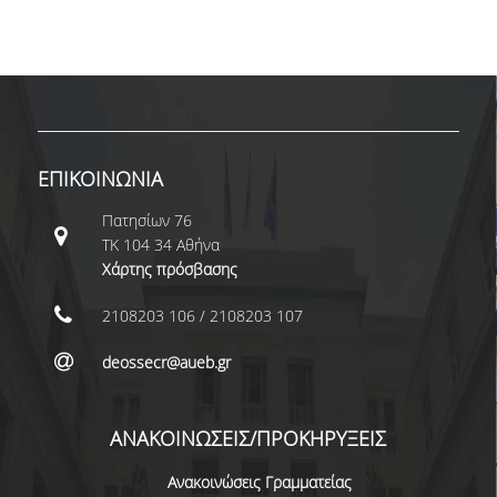
ΔΙΠΛΩΜΑΤΙΚΩΝ ΕΡΓΑΣΙΩΝ
ΣΕΜΙΝΑΡΙΑ ΒΙΒΛΙΟΘΗΚΗΣ ΟΠΑ
ΓΙΑ ΤΗ ΔΙΠΛΩΜΑΤΙΚΗ ΕΡΓΑΣΙΑ
ΣΤΟ ΔΕΟΣ
ΠΡΑΚΤΙΚΗ ΑΣΚΗΣΗ
ΕΠΙΚΟΙΝΩΝΙΑ
ΓΕΝΙΚΕΣ ΠΛΗΡΟΦΟΡΙΕΣ
Πατησίων 76
ΤΚ 104 34 Αθήνα
ΟΡΟΙ, ΠΡΟΫΠΟΘΕΣΕΙΣ,
Χάρτης πρόσβασης
ΧΡΗΜΑΤΟΔΟΤΗΣΗ
2108203 106 / 2108203 107
ΚΑΝΟΝΙΣΜΟΣ
deossecr@aueb.gr
ΕΠΙΚΟΙΝΩΝΙΑ
ΠΡΟΓΡΑΜΜΑ ERASMUS+
ΑΝΑΚΟΙΝΩΣΕΙΣ/ΠΡΟΚΗΡΥΞΕΙΣ
ΓΕΝΙΚΕΣ ΠΛΗΡΟΦΟΡΙΕΣ
Ανακοινώσεις Γραμματείας