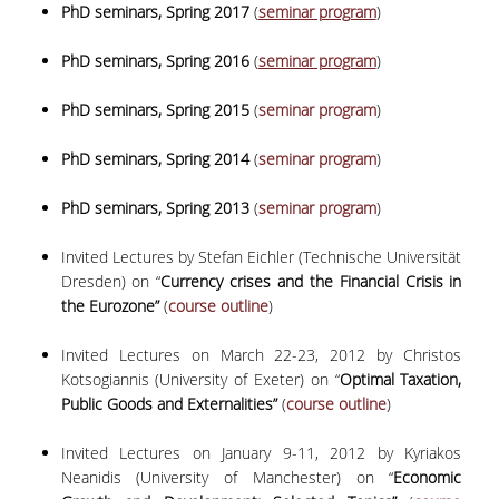
PhD seminars, Spring 2017
(
seminar program
)
ΠΑΙΔΑΓΩΓΙΚΗ ΦΙΛΟΣΟΦΙΑ
PhD seminars, Spring 2016
(
seminar program
)
ΤΕΧΝΟΛΟΓΙΚΗ ΕΝΣΩΜΑΤΩΣΗ
ΜΑΘΗΜΑΤΙΚΑ
PhD seminars, Spring 2015
(
seminar program
)
ΑΓΓΛΙΚΑ
PhD seminars, Spring 2014
(
seminar program
)
ΙΣΟΤΗΤΑ ΦΥΛΩΝ
PhD seminars, Spring 2013
(
seminar program
)
ΑΠΟΤΕΛΕΣΜΑΤΑ ΣΤΑΔΙΟΔΡΟΜΙΑΣ
Invited Lectures by Stefan Eichler (Technische Universität
Dresden) on “
Currency crises and the Financial Crisis in
ΠΡΟΠΤΥΧΙΑΚΕΣ ΣΠΟΥΔΕΣ
the Eurozone”
(
course outline
)
Invited Lectures on March 22-23, 2012 by Christos
ΓΙΑΤΙ ΔΕΟΣ
Kotsogiannis (University of Exeter) on “
Optimal Taxation,
Public Goods and Externalities
”
(
course outline
)
ΟΔΗΓΟΣ ΣΠΟΥΔΩΝ
ΠΡΟΓΡΑΜΜΑ ΣΠΟΥΔΩΝ
Invited Lectures on January 9-11, 2012 by Kyriakos
Neanidis (University of Manchester) on “
Economic
ΜΑΘΗΜΑΤΑ ΠΡΟΓΡΑΜΜΑΤΟΣ