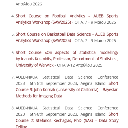
Απριλίου 2026
ΕΡΓΑΣΤΗΡΙΟ ΣΤΑΤΙΣΤΙΚΗΣ ΜΕΘΟΔΟΛΟΓΙΑΣ
Short Course on Football Analytics – AUEB Sports
ΕΡΓΑΣΤΗΡΙΟ ΥΠΟΛΟΓΙΣΤΙΚΗΣ ΚΑΙ
Analytics Workshop (SAW2025)
- ΟΠΑ, 7 - 9 Μαϊου 2025
ΜΠΕΫΖΙΑΝΗΣ ΣΤΑΤΙΣΤΙΚΗΣ
Short Course on Basketball Data Science - AUEB Sports
ΕΡΓΑΣΤΗΡΙΟ ΣΤΟΧΑΣΤΙΚΗΣ
Analytics Workshop (SAW2025)
- ΟΠΑ, 7 - 9 Μαϊου 2025
ΜΟΝΤΕΛΟΠΟΙΗΣΗΣ ΚΑΙ ΕΦΑΡΜΟΓΩΝ
Short Course «On aspects of statistical modelling»
ΥΠΗΡΕΣΙΑ ΣΥΜΒΟΥΛΟΥ ΨΥΧΙΚΗΣ ΥΓΕΙΑΣ
by Ioannis Kosmidis, Professor, Department of Statistics ,
CALENDARS
University of Warwick
- ΟΠΑ 9-12 Απριλίου 2025
EVENT CALENDAR
AUEB-NKUA Statistical Data Science Conference
2023 6th-8th September 2023, Aegina Island:
Short
CALENDAR ΕΡΓΑΣΤΗΡΙΟΥ ΑΝΤΩΝΙΑΔΟΥ
Course 3: John Kornak (University of California) – Bayesian
Methods for Imaging Data
SOCIAL MEDIA
AUEB-NKUA Statistical Data Science Conference
ΣΧΟΛΗ ΕΠΙΣΤΗΜΩΝ ΚΑΙ ΤΕΧΝΟΛΟΓΙΑΣ ΤΗΣ
2023 6th-8th September 2023, Aegina Island:
Short
ΠΛΗΡΟΦΟΡΙΑΣ
Course
2: Stefanos Kechagias, PhD (SAS) – Data Story
Telling