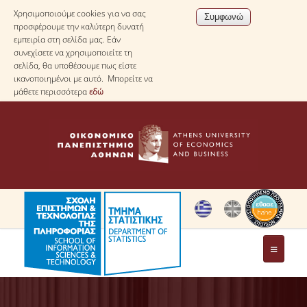
Χρησιμοποιούμε cookies για να σας
προσφέρουμε την καλύτερη δυνατή
εμπειρία στη σελίδα μας. Εάν
συνεχίσετε να χρησιμοποιείτε τη
σελίδα, θα υποθέσουμε πως είστε
ικανοποιημένοι με αυτό. Μπορείτε να
μάθετε περισσότερα
εδώ
ΤΟ ΤΜΗΜΑ
ΜΕ ΜΙΑ ΜΑΤΙΑ