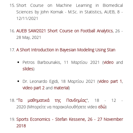
Short Course on Machine Learning in Biomedical
ΩΡΕΣ ΓΡΑΦΕΙΟΥ
Sciences by John Kornak - M.Sc. in Statistics, AUEB, 8 -
12/11/2021
ΠΡΟΠΤΥΧΙΑΚΕΣ ΣΠΟΥΔΕΣ
AUEB SAW2021 Short Course on Football Analytics
, 26 -
ΠΡΟΓΡΑΜΜΑ ΣΠΟΥΔΩΝ
28 May, 2021
ΟΔΗΓΟΣ ΣΠΟΥΔΩΝ
A Short Introduction in Bayesian Modeling Using Stan
Petros Barbounakis, 11 Μαρτίου 2021 (
video
and
ΟΔΗΓΟΣ ΣΠΟΥΔΩΝ 2025-26
slides
)
ΠΑΛΑΙΟΤΕΡΟΙ ΟΔΗΓΟΙ ΣΠΟΥΔΩΝ
Dr. Leonardo Egidi, 18 Μαρτίου 2021 (
video
part 1
,
video part 2
and
m
aterial
)
ΜΑΘΗΜΑΤΑ
"
Τα μαθηματικά της Πανδημίας
", 18 - 12 -
ΜΑΘΗΜΑΤΑ ΠΡΟΓΡΑΜΜΑΤΟΣ
2020 (Μπορείτε να παρακολουθήσετε video
εδώ
)
ΣΠΟΥΔΩΝ
Sports Economics - Stefan Kessene, 26 - 27 November
ΜΑΘΗΜΑΤΑ ΕΛΕΥΘΕΡΗΣ
2018
ΕΠΙΛΟΓΗΣ ΑΠΟ ΑΛΛΑ ΤΜΗΜΑΤΑ