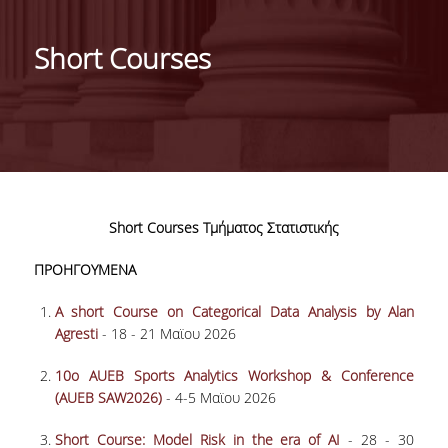
ΙΣΤΟΡΙΚΟ
Short Courses
ΔΙΟΙΚΗΣΗ ΤΟΥ ΤΜΗΜΑΤΟΣ
ΣΥΝΕΛΕΥΣΗ ΤΜΗΜΑΤΟΣ
ΔΙΑΚΡΙΣΕΙΣ ΤΟΥ ΤΜΗΜΑΤΟΣ
ΔΙΕΘΝΕΙΣ KΑΤΑΤΑΞΕΙΣ
Short Courses Τμήματος Στατιστικής
QSRANKINGS 2022
ΠΡΟΗΓΟΥΜΕΝΑ
ACADEMIC REPUTATION QS2022
A short Course on Categorical Data Analysis by Alan
ΔΡΑΣΕΙΣ
Agresti
- 18 - 21 Μαϊου 2026
ΕΡΓΑΣΤΗΡΙΑ
10ο AUEB Sports Analytics Workshop & Conference
(AUEB SAW2026)
- 4-5 Μαϊου 2026
ΕΡΓΑΣΤΗΡΙΟ ΕΦΑΡΜΟΣΜΕΝΗΣ ΣΤΑΤΙΣΤΙΚΗΣ,
ΠΙΘΑΝΟΤΗΤΩΝ ΚΑΙ ΑΝΑΛΥΣΗΣ ΔΕΔΟΜΕΝΩΝ
Short Course: Model Risk in the era of AI
- 28 - 30