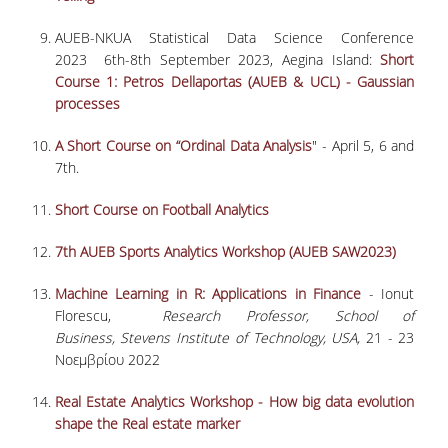
ΑΝΘΡΩΠΙΝΟ ΔΥΝΑΜΙΚΟ
AUEB-NKUA Statistical Data Science Conference
ΜΕΛΗ ΔΕΠ
2023 6th-8th September 2023, Aegina Island:
Short
Course 1: Petros Dellaportas (AUEB & UCL) - Gaussian
ΕΡΓΑΣΤΗΡΙΑΚΟ ΔΙΔΑΚΤΙΚΟ ΠΡΟΣΩΠΙΚΟ
processes
(Ε.ΔΙ.Π.)
A Short Course on “Ordinal Data Analysis
" - April 5, 6 and
ΕΙΔΙΚΟ ΤΕΧΝΙΚΟ ΕΡΓΑΣΤΗΡΙΑΚΟ ΠΡΟΣΩΠΙΚΟ
7th.
(Ε.Τ.Ε.Π)
Short Course on Football Analytics
ΔΙΟΙΚΗΤΙΚΟ ΠΡΟΣΩΠΙΚΟ
7th AUEB Sports Analytics Workshop (AUEB SAW2023)
ΜΕΤΑΔΙΔΑΚΤΟΡΕΣ
ΕΠΙΤΙΜΟΙ ΔΙΔΑΚΤΟΡΕΣ
Machine Learning in R: Applications in Finance
- Ionut
Florescu,
Research Professor,
School of
ΜΗΤΡΩΑ ΤΜΗΜΑΤΟΣ
Business,
Stevens Institute of Technology
, USA,
21 - 23
Νοεμβρίου 2022
ΑΠΟΧΩΡΗΣΑΝΤΕΣ ΚΑΘΗΓΗΤΕΣ
Real Estate Analytics Workshop -
How big data evolution
ΠΡΟΚΗΡΥΞΕΙΣ ΑΠΟΚΤΗΣΗΣ ΑΚΑΔΗΜΑΪΚΗΣ
shape the Real estate marker
ΕΜΠΕΙΡΙΑΣ