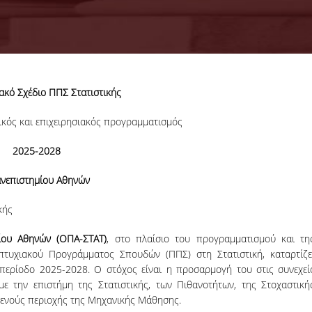
ακό Σχέδιο ΠΠΣ Στατιστικής
28-07-2026
KPMG Advi
κός και επιχειρησιακός προγραμματισμός
Graduate
Recruitment
2025-2028
Program 2026
ανεπιστημίου Αθηνών
κής
ΠΕΡΙΣΣΟΤΕΡΑ
ίου Αθηνών (ΟΠΑ-ΣΤΑΤ)
, στο πλαίσιο του προγραμματισμού και τη
τυχιακού Προγράμματος Σπουδών (ΠΠΣ) στη Στατιστική, καταρτίζε
ν περίοδο 2025-2028. Ο στόχος είναι η προσαρμογή του στις συνεχεί
ε την επιστήμη της Στατιστικής, των Πιθανοτήτων, της Στοχαστική
γενούς περιοχής της Μηχανικής Μάθησης.