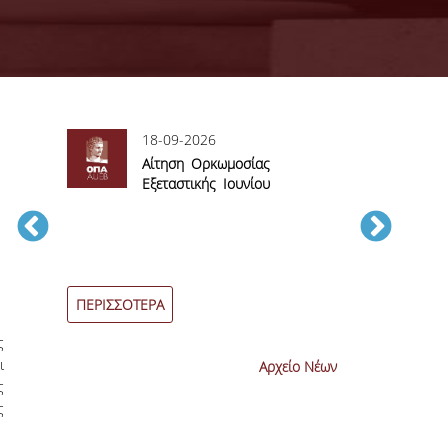
18-09-2026
06
sory
Αίτηση Ορκωμοσίας
Αί
Εξεταστικής Ιουνίου
βα
2026
εξεταστικών π
Ιουνίου 2026
ΠΕΡΙΣΣΟΤΕΡΑ
ΠΕΡΙΣΣΟΤΕΡ
ς
ι
Αρχείο Νέων
ς
ς