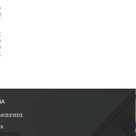
ι
ή
ς
υ
ό
ς
ΝΑ
ΜΟΣΙΕΥΣΕΙΣ
ΓΑ