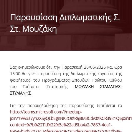
ΙΣΤΟΡΙΚΟ
Παρουσίαση Διπλωματικής Σ.
ΔΙΟΙΚΗΣΗ ΤΟΥ ΤΜΗΜΑΤΟΣ
Στ. Μουζάκη
ΣΥΝΕΛΕΥΣΗ ΤΜΗΜΑΤΟΣ
ΔΙΑΚΡΙΣΕΙΣ ΤΟΥ ΤΜΗΜΑΤΟΣ
ΔΙΕΘΝΕΙΣ KΑΤΑΤΑΞΕΙΣ
Σας ενημερώνουμε ότι, την Παρασκευή 26/06/2026 και ώρα
QSRANKINGS 2022
16:00 θα γίνει παρουσίαση της διπλωματικής εργασίας της
φοιτήτριας, του Προγράμματος Σπουδών Πρώτου Κύκλου
ACADEMIC REPUTATION QS2022
του Τμήματος Στατιστικής,
ΜΟΥΖΑΚΗ ΣΤΑΜΑΤΙΑΣ-
ΣΤΥΛΙΑΝΗΣ
.
ΔΡΑΣΕΙΣ
Για την παρακολούθηση της παρουσίασης διατίθεται το
ΕΡΓΑΣΤΗΡΙΑ
https://teams.microsoft.com/l/meetup-
join/19%3a7yn2XSyQLbEgnNK2OiXRaj8M3Cdv0XKCR3921Q6pxr81
ΕΡΓΑΣΤΗΡΙΟ ΕΦΑΡΜΟΣΜΕΝΗΣ ΣΤΑΤΙΣΤΙΚΗΣ,
context=%7b%22Tid%22%3a%22ad5ba4a2-7857-4ea1-
ΠΙΘΑΝΟΤΗΤΩΝ ΚΑΙ ΑΝΑΛΥΣΗΣ ΔΕΔΟΜΕΝΩΝ
895e-b3d5207a174f%22%2c%22Oid%22%3a%22b281db89-