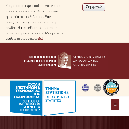
Χρησιμοποιούμε cookies για να σας
προσφέρουμε την καλύτερη δυνατή
εμπειρία στη σελίδα μας. Εάν
συνεχίσετε να χρησιμοποιείτε τη
σελίδα, θα υποθέσουμε πως είστε
ικανοποιημένοι με αυτό. Μπορείτε να
μάθετε περισσότερα
εδώ
ΤΟ ΤΜΗΜΑ
ΜΕ ΜΙΑ ΜΑΤΙΑ