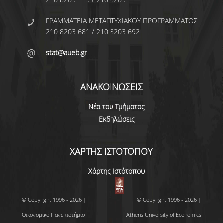
ΑΝΘΡΩΠΙΝΟ ΔΥΝΑΜΙΚΟ
ΓΡΑΜΜΑΤΕΙΑ ΜΕΤΑΠΤΥΧΙΑΚΟΥ ΠΡΟΓΡΑΜΜΑΤΟΣ
ΜΕΛΗ ΔΕΠ
210 8203 681 / 210 8203 692
ΕΡΓΑΣΤΗΡΙΑΚΟ ΔΙΔΑΚΤΙΚΟ ΠΡΟΣΩΠΙΚΟ
stat@aueb.gr
(Ε.ΔΙ.Π.)
ΕΙΔΙΚΟ ΤΕΧΝΙΚΟ ΕΡΓΑΣΤΗΡΙΑΚΟ ΠΡΟΣΩΠΙΚΟ
(Ε.Τ.Ε.Π)
ΑΝΑΚΟΙΝΩΣΕΙΣ
ΔΙΟΙΚΗΤΙΚΟ ΠΡΟΣΩΠΙΚΟ
Νέα του Τμήματος
Εκδηλώσεις
ΜΕΤΑΔΙΔΑΚΤΟΡΕΣ
ΕΠΙΤΙΜΟΙ ΔΙΔΑΚΤΟΡΕΣ
ΧΑΡΤΗΣ ΙΣΤΟΤΟΠΟΥ
ΜΗΤΡΩΑ ΤΜΗΜΑΤΟΣ
Χάρτης Ιστότοπου
ΑΠΟΧΩΡΗΣΑΝΤΕΣ ΚΑΘΗΓΗΤΕΣ
© Copyright 1996 - 2026 |
© Copyright 1996 - 2026 |
ΠΡΟΚΗΡΥΞΕΙΣ ΑΠΟΚΤΗΣΗΣ ΑΚΑΔΗΜΑΪΚΗΣ
Οικονομικό Πανεπιστήμιο
Athens University of Economics
ΕΜΠΕΙΡΙΑΣ