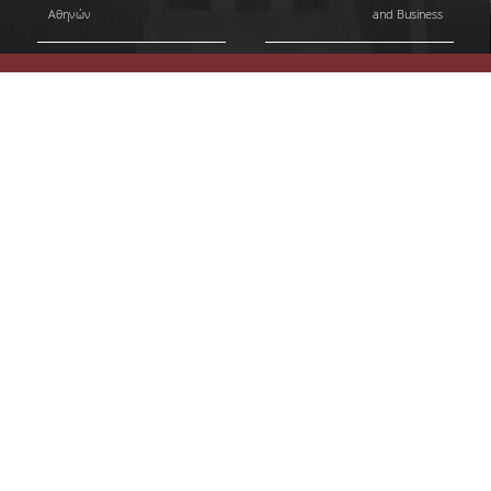
Αθηνών
and Business
ΩΡΕΣ ΓΡΑΦΕΙΟΥ
ΠΡΟΠΤΥΧΙΑΚΕΣ ΣΠΟΥΔΕΣ
ΠΡΟΓΡΑΜΜΑ ΣΠΟΥΔΩΝ
ΟΔΗΓΟΣ ΣΠΟΥΔΩΝ
ΟΔΗΓΟΣ ΣΠΟΥΔΩΝ 2025-26
ΠΑΛΑΙΟΤΕΡΟΙ ΟΔΗΓΟΙ ΣΠΟΥΔΩΝ
ΜΑΘΗΜΑΤΑ
ΜΑΘΗΜΑΤΑ ΠΡΟΓΡΑΜΜΑΤΟΣ
ΣΠΟΥΔΩΝ
ΜΑΘΗΜΑΤΑ ΕΛΕΥΘΕΡΗΣ
ΕΠΙΛΟΓΗΣ ΑΠΟ ΑΛΛΑ ΤΜΗΜΑΤΑ