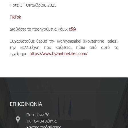
Πότε; 31 Οκτωβρίου 2025
ΩΡΕΣ ΓΡΑΦΕΙΟΥ
TikTok
ΠΡΟΠΤΥΧΙΑΚΕΣ ΣΠΟΥΔΕΣ
Διαβάστε τα προηγούμενα Κόμικ
εδώ
ΠΡΟΓΡΑΜΜΑ ΣΠΟΥΔΩΝ
Ευχαριστούμε θερμά την @chrysasakel (@byzantine__tales),
ΟΔΗΓΟΣ ΣΠΟΥΔΩΝ
την καλλιτέχνη που κρύβεται πίσω από αυτό το
εγχείρημα:
https://www.byzantinetales.com/
ΟΔΗΓΟΣ ΣΠΟΥΔΩΝ 2025-26
ΠΑΛΑΙΟΤΕΡΟΙ ΟΔΗΓΟΙ ΣΠΟΥΔΩΝ
ΜΑΘΗΜΑΤΑ
ΜΑΘΗΜΑΤΑ ΠΡΟΓΡΑΜΜΑΤΟΣ
ΕΠΙΚΟΙΝΩΝΙΑ
ΣΠΟΥΔΩΝ
Πατησίων 76
ΜΑΘΗΜΑΤΑ ΕΛΕΥΘΕΡΗΣ
ΤΚ 104 34 Αθήνα
ΕΠΙΛΟΓΗΣ ΑΠΟ ΑΛΛΑ ΤΜΗΜΑΤΑ
Χάρτης πρόσβασης