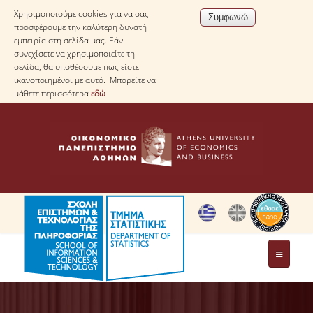
Χρησιμοποιούμε cookies για να σας
προσφέρουμε την καλύτερη δυνατή
εμπειρία στη σελίδα μας. Εάν
συνεχίσετε να χρησιμοποιείτε τη
σελίδα, θα υποθέσουμε πως είστε
ικανοποιημένοι με αυτό. Μπορείτε να
μάθετε περισσότερα
εδώ
ΤΟ ΤΜΗΜΑ
ΜΕ ΜΙΑ ΜΑΤΙΑ