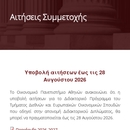
ΓΕΝΙΚΕΣ ΠΛΗΡΟΦΟΡΙΕΣ
Αιτήσεις Συμμετοχής
ΔΙΟΙΚΗΣΗ ΤΟΥ ΤΜΗΜΑΤΟΣ
ΓΡΑΜΜΑΤΕΙΑ ΠΡΟΠΤΥΧΙΑΚΩΝ ΣΠΟΥΔΩΝ
ΓΡΑΜΜΑΤΕΙΕΣ ΜΕΤΑΠΤΥΧΙΑΚΩΝ ΣΠΟΥΔΩΝ
EUROLAB
TESTIMONIALS ΑΠΟΦΟΙΤΩΝ
Υποβολή αιτήσεων έως τις 28
Αυγούστου 2026
ΑΝΘΡΩΠΙΝΟ ΔΥΝΑΜΙΚΟ
Το Οικονομικό Πανεπιστήμιο Αθηνών ανακοινώνει ότι η
ΜΕΛΗ ΔΕΠ
υποβολή αιτήσεων για το Διδακτορικό Πρόγραμμα του
Τμήματος Διεθνών και Ευρωπαϊκών Οικονομικών Σπουδών
ΕΠΙΤΙΜΟΙ ΔΙΔΑΚΤΟΡΕΣ / ΕΡΕΥΝΗΤΙΚΟΙ
που οδηγεί στην απονομή Διδακτορικού Διπλώματος, θα
ΕΤΑΙΡΟΙ
μπορεί να πραγματοποιείται έως τις 28 Αυγούστου 2026.
ΕΝΤΕΤΑΛΜΕΝΟΙ ΔΙΔΑΣΚΟΝΤΕΣ
Προκήρυξη 2026-2027