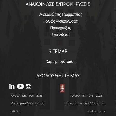
ΑΝΑΚΟΙΝΩΣΕΙΣ/ΠΡΟΚΗΡΥΞΕΙΣ
ΣΠΟΥΔΩΝ
Ανακοινώσεις Γραμματείας
ΚΑΤΕΥΘΥΝΣΕΙΣ ΣΠΟΥΔΩΝ & ΔΗΛΩΣΕΙΣ
ΜΑΘΗΜΑΤΩΝ
Γενικές Ανακοινώσεις
Προκηρύξεις
ΜΑΘΗΜΑΤΑ ΕΠΙΛΟΓΗΣ ΑΠΟ ΑΛΛΑ
Εκδηλώσεις
ΤΜΗΜΑΤΑ
ΣΥΣΤΗΜΑ ΔΙΔΑΣΚΑΛΙΑΣ ΚΑΙ ΕΞΕΤΑΣΕΩΝ
SITEMAP
ΥΠΟΣΤΗΡΙΞΗ ΣΠΟΥΔΩΝ
Χάρτης Ιστότοπου
ΔΙΠΛΩΜΑΤΙΚΗ ΕΡΓΑΣΙΑ
ΑΚΟΛΟΥΘΗΣΤΕ ΜΑΣ
ΓΕΝΙΚΕΣ ΠΛΗΡΟΦΟΡΙΕΣ
ΟΔΗΓΙΕΣ ΓΙΑ ΤΗ ΣΥΜΜΕΤΟΧΗ
© Copyright 1996 - 2026 |
© Copyright 1996 - 2026 |
ΣΤΟ ΜΑΘΗΜΑ «ΣΕΜΙΝΑΡΙΟ ΚΑΙ
ΔΙΠΛΩΜΑΤΙΚΗ ΕΡΓΑΣΙΑ»
Οικονομικό Πανεπιστήμιο
Athens University of Economics
Αθηνών
and Business
ΥΠΟΔΕΙΓΜΑΤΑ ΣΥΓΓΡΑΦΗΣ