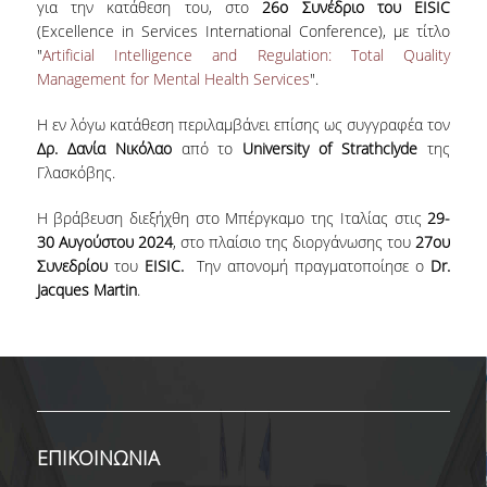
για την κατάθεση του, στο
26ο Συνέδριο
του EISIC
E-ΓΡΑΜΜΑΤΕΙΑ
(Excellence in Services International Conference), με τίτλο
WEB-OUTLOOK
"
Artificial Intelligence and Regulation: Total Quality
Management for Mental Health Services
".
E-CLASS
Η εν λόγω κατάθεση περιλαμβάνει επίσης ως συγγραφέα τον
EDUPORTAL
Δρ. Δανία Νικόλαο
από το
University of Strathclyde
της
Γλασκόβης.
MYAUEB APP
Η βράβευση διεξήχθη στο Μπέργκαμο της Ιταλίας στις
29-
Η ΣΧΟΛΗ
30 Αυγούστου 2024
, στο πλαίσιο της διοργάνωσης του
27
ου
Συνεδρίου
του
EISIC
.
Την απονομή πραγματοποίησε ο
Dr
.
Jacques Martin
.
ΜΗΝΥΜΑ ΤΗΣ
ΚΟΣΜΗΤΟΡΟΣ
ΔΙΟΙΚΗΣΗ
ΟΡΑΜΑ - ΑΞΙΕΣ
ΕΠΙΚΟΙΝΩΝΙΑ
ΑΝΘΡΩΠΙΝΟ
ΔΥΝΑΜΙΚΟ