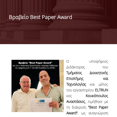
ΝΕΑ-ΑΝΑΚΟΙΝΩΣΕΙΣ
ΠΡΟΚΗΡΥΞΕΙΣ
Βραβείο Best Paper Award
ΔΕΛΤΙΑ ΤΥΠΟΥ
ΣΠΟΥΔΕΣ
ΒΑΣΕΙΣ ΕΙΣΑΓΩΓΗΣ
ΠΡΟΠΤΥΧΙΑΚΕΣ
Ο υποψήφιος
ΣΠΟΥΔΕΣ
Διδάκτορας του
Τμήματος
Διοικητικής
ΜΕΤΑΠΤΥΧΙΑΚΕΣ
Επιστήμης
και
ΣΠΟΥΔΕΣ
Τεχνολογίας
και μέλος
του εργαστηρίου
ELTRUN
ΕΚΠΑΙΔΕΥΤΙΚΑ
κος
Κουκόπουλος
ΕΡΓΑΣΤΗΡΙΑ
Αναστάσιος
, τιμήθηκε με
τη διάκριση
"Best Paper
ΨΗΦΙΑΚΕΣ ΥΠΗΡΕΣΙΕΣ
Award"
, ως αναγνώριση