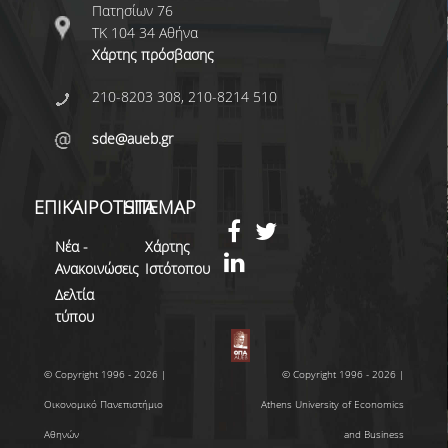
Πατησίων 76
ΤΚ 104 34 Αθήνα
ΜΕΛΗ ΔΕΠ
Χάρτης πρόσβασης
ΕΠΙΤΙΜΟΙ ΔΙΔΑΚΤΟΡΕΣ
210-8203 308, 210-8214 510
ΜΕΛΗ Ε.ΔΙ.Π.
sde@aueb.gr
ΜΕΛΗ Ε.Τ.Ε.Π.
ΕΠΙΚΑΙΡΟΤΗΤΑ
SITEMAP
ΔΙΑΣΦΑΛΙΣΗ
ΠΟΙΟΤΗΤΑΣ
Νέα -
Χάρτης
Ανακοινώσεις
Ιστότοπου
Δελτία
ΠΟΛΙΤΙΚΗ
τύπου
ΠΟΙΟΤΗΤΑΣ
ΔΕΔΟΜΕΝΑ
© Copyright 1996 - 2026 |
© Copyright 1996 - 2026 |
ΠΟΙΟΤΗΤΑΣ
Οικονομικό Πανεπιστήμιο
Athens University of Economics
ΠΙΣΤΟΠΟΙΗΣΗ
Αθηνών
and Business