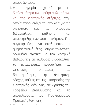
σπουδών τους.
ΑΞΙΟΛΟΓΗΣΗ
Η κατηγορία σχετικά με τη
ΜΟ.ΔΙ.Π.
διαθεσιμότητα των μαθησιακών πόρων
και της φοιτητικής στήριξης
, στην
οποία παρουσιάζονται στοιχεία για τις
ΕΡΕΥΝΑ
υπηρεσίες και τις υποδομές
διδασκαλίας, μάθησης και
ΕΡΕΥΝΗΤΙΚΑ ΕΡΓΑΣΤΗΡΙΑ
υποστήριξης των φοιτητών/τριων. Πιο
συγκεκριμένα, ανά ακαδημαϊκό και
ΔΗΜΟΣΙΕΥΣΕΙΣ ΣΕ
ημερολογιακό έτος, συγκεντρώνονται
ΕΠΙΣΤΗΜΟΝΙΚΑ
δεδομένα σχετικά με την κεντρική
ΠΕΡΙΟΔΙΚΑ
Βιβλιοθήκη, τις αίθουσες διδασκαλίας,
τα εκπαιδευτικά εργαστήρια, τις
ΔΗΜΟΣΙΕΥΣΕΙΣ ΣΕ
ψηφιακές υπηρεσίες, τις
ΕΠΙΣΤΗΜΟΝΙΚΑ
δραστηριότητες της Φοιτητικής
ΣΥΝΕΔΡΙΑ
Λέσχης, καθώς και τις υπηρεσίες της
Φοιτητικής Μέριμνας, τις δράσεις του
ΔΙΑΚΡΙΣΕΙΣ
Γραφείου Διασύνδεσης και τα
αποτελέσματα του Προγράμματος
ΠΙΣΤΟΠΟΙΗΣΕΙΣ ΚΑΙ
Πρακτικής Άσκησης.
ΛΙΣΤΕΣ ΚΑΤΑΤΑΞΗΣ