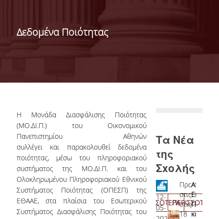
ΝΕΑ-ΑΝΑΚΟΙΝΩΣΕΙΣ
ΠΡΟΚΗΡΥΞΕΙΣ
Δεδομένα Ποιότητας
ΔΕΛΤΙΑ ΤΥΠΟΥ
ΣΠΟΥΔΕΣ
ΒΑΣΕΙΣ ΕΙΣΑΓΩΓΗΣ
ΠΡΟΠΤΥΧΙΑΚΕΣ
Η Μονάδα Διασφάλισης Ποιότητας
ΣΠΟΥΔΕΣ
(ΜΟ.ΔΙ.Π.) του Οικονομικού
Πανεπιστημίου Αθηνών
Τα Νέα
ΜΕΤΑΠΤΥΧΙΑΚΕΣ
συλλέγει και παρακολουθεί δεδομένα
της
ΣΠΟΥΔΕΣ
ποιότητας, μέσω του πληροφοριακού
Σxολής
συστήματος της ΜΟ.ΔΙ.Π. και του
ΕΚΠΑΙΔΕΥΤΙΚΑ
Ολοκληρωμένου Πληροφοριακού Εθνικού
ΕΡΓΑΣΤΗΡΙΑ
Ανακήρυξη
Πραγματοπο
Αποτελέ
07-
23-
Συστήματος Ποιότητας (ΟΠΕΣΠ) της
υποψηφίων
στις
Εκλογών
05-
06-
07-
12-
1
ΕΘΑΑΕ, στα πλαίσια του Εσωτερικού
ΠΕΡΙΣΣΟΤΕΡΑ
ΠΕΡΙΣΣΟΤΕΡΑ
ΨΗΦΙΑΚΕΣ ΥΠΗΡΕΣΙΕΣ
για
στις
Προέδρ
2025
2025
05-
05-
0
Συστήματος Διασφάλισης Ποιότητας του
τη
18
και
Προκήρυξη
Ανακ
2025
2026
2