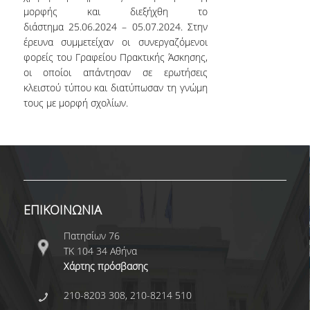
μορφής και διεξήχθη το
διάστημα 25.06.2024 – 05.07.2024. Στην
έρευνα συμμετείχαν οι συνεργαζόμενοι
φορείς του Γραφείου Πρακτικής Άσκησης,
οι οποίοι απάντησαν σε ερωτήσεις
κλειστού τύπου και διατύπωσαν τη γνώμη
τους με μορφή σχολίων.
ΕΠΙΚΟΙΝΩΝΙΑ
Πατησίων 76
ΤΚ 104 34 Αθήνα
Χάρτης πρόσβασης
210-8203 308, 210-8214 510