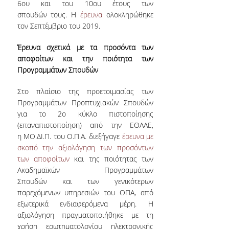
6
ου
και του 10
ου
έτους των
σπουδών τους. Η
έρευνα
ολοκληρώθηκε
τον Σεπτέμβριο του 2019.
Έρευνα σχετικά με τα προσόντα των
αποφοίτων και την ποιότητα των
Προγραμμάτων Σπουδών
Στο πλαίσιο της προετοιμασίας των
Προγραμμάτων Προπτυχιακών Σπουδών
για το 2ο κύκλο πιστοποίησης
(επαναπιστοποίηση) από την ΕΘΑΑΕ,
η ΜΟ.ΔΙ.Π. του Ο.Π.Α. διεξήγαγε
έρευνα με
σκοπό την αξιολόγηση των προσόντων
των αποφοίτων
και της ποιότητας των
Ακαδημαϊκών Προγραμμάτων
Σπουδών
και των γενικότερων
παρεχόμενων υπηρεσιών του ΟΠΑ, από
εξωτερικά ενδιαφερόμενα μέρη. Η
αξιολόγηση πραγματοποιήθηκε με τη
χρήση ερωτηματολογίου ηλεκτρονικής