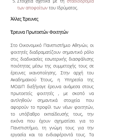
Στοιχεία σχετικά με τη
σταδιοδρομία
ΣΧΟΛΗΣ & ΠΜΣ
των αποφοίτων
του Ιδρύματος.
ΔΙΑΚΡΙΣΕΙΣ ΚΑΘΗΓΗΤΩΝ
Άλλες Έρευνες
ΚΑΙ ΦΟΙΤΗΤΩΝ
Έρευνα Πρωτοετών Φοιτητών
ΑΠΟΦΟΙΤΟΙ
Στο Οικονομικό Πανεπιστήμιο Αθηνών, οι
φοιτητές διαδραματίζουν σημαντικό ρόλο
ΣΠΟΥΔΕΣ
στις διαδικασίες εσωτερικής διασφάλισης
ΑΠΟΦΟΙΤΩΝ ΣΕ
ποιότητας μέσω της συμμετοχής τους σε
ΠΑΝΕΠΙΣΤΗΜΙΑ
έρευνες ικανοποίησης. Στην αρχή του
ΤΟΥ ΕΞΩΤΕΡΙΚΟΥ
Ακαδημαϊκού Έτους, η Υπηρεσία της
ΜΟΔΙΠ διεξήγαγε έρευνα ανάμεσα στους
ΣΥΛΛΟΓΟΙ
ΑΠΟΦΟΙΤΩΝ
πρωτοετείς φοιτητές , με σκοπό να
αντληθούν σημαντικά στοιχεία που
ALUMNI AUEB
αφορούν το προφίλ των νέων φοιτητών,
το υπόβαθρο εκπαίδευσής τους, την
εικόνα που έχουν σχηματίσει για το
ΕΠΙΚΟΙΝΩΝΙΑ
Πανεπιστήμιο, τη γνώμη τους για την
εργασία και τα ενδιαφέροντά τους. Τα