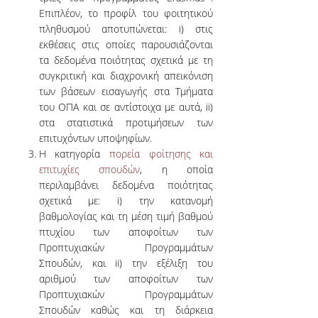
Μ
Επιπλέον, το προφίλ του φοιτητικού
Διοί
κ
Επιχ
πληθυσμού αποτυπώνεται: i) στις
Ε
ΜΕΛΗ ΔΕΠ
της
εκθέσεις στις οποίες παρουσιάζονται
τ
ΣΔΕ
Σ
τα δεδομένα ποιότητας σχετικά με τη
ΕΠΙΤΙΜΟΙ ΔΙΔΑΚΤΟΡΕΣ
του
τ
συγκριτική και διαχρονική απεικόνιση
ΟΠΑ.
Ο
ΜΕΛΗ Ε.ΔΙ.Π.
των βάσεων εισαγωγής στα Τμήματα
του ΟΠΑ και σε αντίστοιχα με αυτά, ii)
ΜΕΛΗ Ε.Τ.Ε.Π.
στα στατιστικά προτιμήσεων των
επιτυχόντων υποψηφίων.
ΔΙΑΣΦΑΛΙΣΗ
Η κατηγορία
πορεία φοίτησης και
επιτυχίες σπουδών
, η οποία
ΠΟΙΟΤΗΤΑΣ
περιλαμβάνει δεδομένα ποιότητας
σχετικά με: i) την κατανομή
ΠΟΛΙΤΙΚΗ
βαθμολογίας και τη μέση τιμή βαθμού
ΠΟΙΟΤΗΤΑΣ
πτυχίου των αποφοίτων των
Προπτυχιακών Προγραμμάτων
ΔΕΔΟΜΕΝΑ
Σπουδών, και ii) την εξέλιξη του
ΠΟΙΟΤΗΤΑΣ
αριθμού των αποφοίτων των
Προπτυχιακών Προγραμμάτων
ΠΙΣΤΟΠΟΙΗΣΗ
Σπουδών καθώς και τη διάρκεια