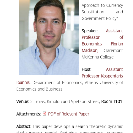
Approach to Currency
ΣΠΟΥΔΩΝ
Substitution and
ΚΑΤΕΥΘΥΝΣΕΙΣ ΣΠΟΥΔΩΝ & ΔΗΛΩΣΕΙΣ
Government Policy"
ΜΑΘΗΜΑΤΩΝ
Speaker:
Assistant
ΜΑΘΗΜΑΤΑ ΕΠΙΛΟΓΗΣ ΑΠΟ ΑΛΛΑ
Professor of
ΤΜΗΜΑΤΑ
Economics Florian
Madison,
Claremont
ΣΥΣΤΗΜΑ ΔΙΔΑΣΚΑΛΙΑΣ ΚΑΙ ΕΞΕΤΑΣΕΩΝ
McKenna College
ΥΠΟΣΤΗΡΙΞΗ ΣΠΟΥΔΩΝ
Host
:
Assistant
Professor Kospentaris
ΔΙΠΛΩΜΑΤΙΚΗ ΕΡΓΑΣΙΑ
Ioannis
, Department of Economics, Athens University of
Economics and Business
ΓΕΝΙΚΕΣ ΠΛΗΡΟΦΟΡΙΕΣ
Venue:
2 Troias, Kimolou and Spetson Street,
Room T101
ΟΔΗΓΙΕΣ ΓΙΑ ΤΗ ΣΥΜΜΕΤΟΧΗ
ΣΤΟ ΜΑΘΗΜΑ «ΣΕΜΙΝΑΡΙΟ ΚΑΙ
Attachments:
PDF of Relevant Paper
ΔΙΠΛΩΜΑΤΙΚΗ ΕΡΓΑΣΙΑ»
Abstact:
This paper develops a search-theoretic dynamic
ΥΠΟΔΕΙΓΜΑΤΑ ΣΥΓΓΡΑΦΗΣ
dual-currency model featuring endogenous currency