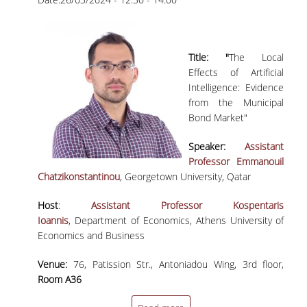
ΕΠΙΚΟΙΝΩΝΙΑ
ΠΕΡΙΒΑΛΛΟΝ - ΥΠΟΔΟΜΗ
Title: "
The Local
ΔΙΑΣΦΑΛΙΣΗ ΠΟΙΟΤΗΤΑΣ
Effects of Artificial
Intelligence: Evidence
ΠΟΛΙΤΙΚΗ ΠΟΙΟΤΗΤΑΣ
from the Municipal
Bond Market"
ΠΟΛΙΤΙΚΗ ΠΟΙΟΤΗΤΑΣ ΤΟΥ ΠΠΣ
Speaker:
Assistant
ΣΤΡΑΤΗΓΙΚΗ ΠΡΟΠΤΥΧΙΑΚΟΥ
Professor Emmanouil
ΠΡΟΓΡΑΜΜΑΤΟΣ ΤΜΗΜΑΤΟΣ
Chatzikonstantinou
, Georgetown University, Qatar
ΔΕΔΟΜΕΝΑ ΠΟΙΟΤΗΤΑΣ
Host
:
Assistant Professor Kospentaris
Ioannis
, Department of Economics, Athens University of
ΠΙΣΤΟΠΟΙΗΣΗ
Economics and Business
ΑΞΙΟΛΟΓΗΣΗ
Venue:
76, Patission Str., Antoniadou Wing, 3rd floor,
Room A36
ΑΠΟ ΠΡΟΠΤΥΧΙΑΚΟΥΣ ΦΟΙΤΗΤΕΣ