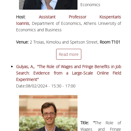
Economics
ΜΕΤΑΔΙΔΑΚΤΟΡΕΣ
Host
:
Assistant Professor Kospentaris
ΔΙΟΙΚΗΤΙΚΟ ΠΡΟΣΩΠΙΚΟ
Ioannis
, Department of Economics, Athens University of
Economics and Business
ΕΡΓΑΣΤΗΡΙΑΚΟ ΠΡΟΣΩΠΙΚΟ
Venue:
2 Troias, Kimolou and Spetson Street,
Room T101
ΜΗΤΡΩΟ ΓΝΩΣΤΙΚΩΝ ΑΝΤΙΚΕΙΜΕΝΩΝ
ΤΜΗΜΑΤΟΣ
Read more
ΜΗΤΡΩΑ ΜΕΛΩΝ ΤΜΗΜΑΤΟΣ
Gulyas, A., "The Role of Wages and Fringe Benefits in Job
ΥΠΟΨΗΦΙΟΙ ΦΟΙΤΗΤΕΣ
Search: Evidence from a Large-Scale Online Field
Experiment"
Date:
08/02/2024 -
15:30
-
17:00
ΓΙΑΤΙ ΔΕΟΣ
ΟΙΚΟΝΟΜΙΚΑ ΜΕ ΔΙΕΘΝΗ ΔΙΑΣΤΑΣΗ
ΔΙΕΠΙΣΤΗΜΟΝΙΚΟΤΗΤΑ
Title: "
The Role of
ΣΥΝΕΙΣΦΟΡΑ ΚΑΘΗΓΗΤΩΝ
Wages and Fringe