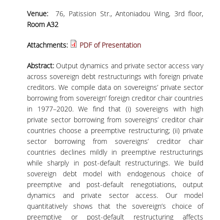
ΕΡΕΥΝΗΤΙΚΑ ΕΡΓΑΣΤΗΡΙΑ
Venue:
76, Patission Str., Antoniadou Wing, 3rd floor,
Room A32
ΕΚΠΑΙΔΕΥΤΙΚΑ ΕΡΓΑΣΤΗΡΙΑ
Attachments:
PDF of Presentation
ΑΠΟΦΟΙΤΟΙ
Abstract:
Output dynamics and private sector access vary
across sovereign debt restructurings with foreign private
TESTIMONIALS ΑΠΟΦΟΙΤΩΝ
creditors. We compile data on sovereigns’ private sector
ΓΡΑΦΕΙΟ ΔΙΑΣΥΝΔΕΣΗΣ
borrowing from sovereign’ foreign creditor chair countries
in 1977–2020. We find that (i) sovereigns with high
ΑΠΟΦΟΙΤΩΝΤΑΣ ΑΠΟ ΤΟ ΤΜΗΜΑ
private sector borrowing from sovereigns’ creditor chair
countries choose a preemptive restructuring; (ii) private
sector borrowing from sovereigns’ creditor chair
ΝΕΑ
countries declines mildly in preemptive restructurings
while sharply in post-default restructurings. We build
ΑΝΑΚΟΙΝΩΣΕΙΣ ΓΡΑΜΜΑΤΕΙΑΣ
sovereign debt model with endogenous choice of
ΓΕΝΙΚΕΣ ΑΝΑΚΟΙΝΩΣΕΙΣ
preemptive and post-default renegotiations, output
dynamics and private sector access. Our model
ΠΡΟΚΗΡΥΞΕΙΣ
quantitatively shows that the sovereign’s choice of
preemptive or post-default restructuring affects