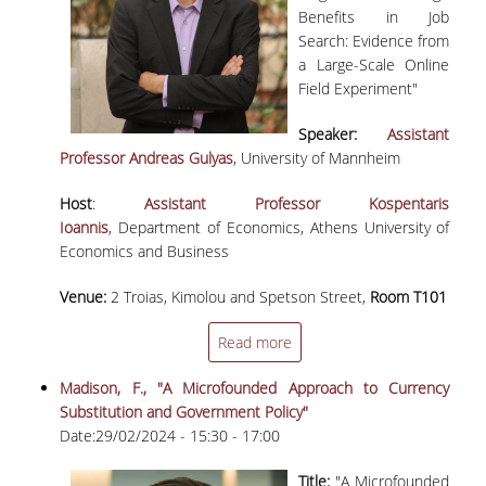
Benefits in Job
ΠΑΙΔΑΓΩΓΙΚΗ ΦΙΛΟΣΟΦΙΑ
Search: Evidence from
ΤΕΧΝΟΛΟΓΙΚΗ ΕΝΣΩΜΑΤΩΣΗ
a Large-Scale Online
Field Experiment"
ΜΑΘΗΜΑΤΙΚΑ
Speaker:
Assistant
ΑΓΓΛΙΚΑ
Professor Andreas Gulyas
, University of Mannheim
ΙΣΟΤΗΤΑ ΦΥΛΩΝ
Host
:
Assistant Professor Kospentaris
Ioannis
, Department of Economics, Athens University of
ΑΠΟΤΕΛΕΣΜΑΤΑ ΣΤΑΔΙΟΔΡΟΜΙΑΣ
Economics and Business
ΠΡΟΠΤΥΧΙΑΚΕΣ ΣΠΟΥΔΕΣ
Venue:
2 Troias, Kimolou and Spetson Street,
Room T101
Read more
ΓΙΑΤΙ ΔΕΟΣ
Madison, F., "A Microfounded Approach to Currency
ΟΔΗΓΟΣ ΣΠΟΥΔΩΝ
Substitution and Government Policy"
Date:
29/02/2024 -
15:30
-
17:00
ΠΡΟΓΡΑΜΜΑ ΣΠΟΥΔΩΝ
Title:
"A Microfounded
ΜΑΘΗΜΑΤΑ ΠΡΟΓΡΑΜΜΑΤΟΣ