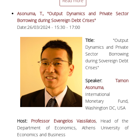
Read more
ΑΠΟ ΤΕΛΕΙΟΦΟΙΤΟΥΣ
Asonuma, T., "Output Dynamics and Private Sector
ΕΚΘΕΣΕΙΣ ΕΞΩΤΕΡΙΚΗΣ
Borrowing during Sovereign Debt Crises"
ΑΞΙΟΛΟΓΗΣΗΣ
Date:
26/03/2024 -
15:30
-
17:00
ΜΟ.ΔΙ.Π
Title:
"Output
Dynamics and Private
Sector Borrowing
ΕΡΕΥΝΑ
during Sovereign Debt
Crises"
ΣΕΙΡΕΣ ΣΕΜΙΝΑΡΙΩΝ
Speaker:
Tamon
WORKING PAPERS
Asonuma
,
International
ΔΗΜΟΣΙΕΥΣΕΙΣ
Monetary Fund,
ΔΙΟΡΓΑΝΩΣΗ ΣΥΝΕΔΡΙΩΝ
Washington DC, USA
ΑΛΛΕΣ ΔΡΑΣΤΗΡΙΟΤΗΤΕΣ ΜΕΛΩΝ ΔΕΠ
Host:
Professor Evangelos Vassilatos
, Head of the
Department of Economics, Athens University of
ΕΡΓΑΣΤΗΡΙΑ
Economics and Business