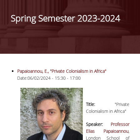
ΓΕΝΙΚΕΣ ΠΛΗΡΟΦΟΡΙΕΣ
Spring Semester 2023-2024
ΔΙΟΙΚΗΣΗ ΤΟΥ ΤΜΗΜΑΤΟΣ
ΓΡΑΜΜΑΤΕΙΑ ΠΡΟΠΤΥΧΙΑΚΩΝ ΣΠΟΥΔΩΝ
ΓΡΑΜΜΑΤΕΙΕΣ ΜΕΤΑΠΤΥΧΙΑΚΩΝ ΣΠΟΥΔΩΝ
EUROLAB
Papaioannou, E., "Private Colonialism in Africa"
TESTIMONIALS ΑΠΟΦΟΙΤΩΝ
Date:
06/02/2024 -
15:30
-
17:00
ΑΝΘΡΩΠΙΝΟ ΔΥΝΑΜΙΚΟ
ΜΕΛΗ ΔΕΠ
Title:
"Private
Colonialism in Africa"
ΕΠΙΤΙΜΟΙ ΔΙΔΑΚΤΟΡΕΣ / ΕΡΕΥΝΗΤΙΚΟΙ
ΕΤΑΙΡΟΙ
Speaker:
Professor
Elias Papaioannou
,
ΕΝΤΕΤΑΛΜΕΝΟΙ ΔΙΔΑΣΚΟΝΤΕΣ
London School of