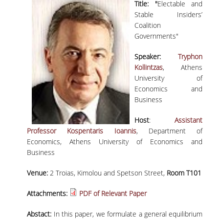
Title: "
Electable and
ΟΡΟΙ, ΠΡΟΫΠΟΘΕΣΕΙΣ,
Stable Insiders’
ΧΡΗΜΑΤΟΔΟΤΗΣΗ
Coalition
Governments"
ΛΙΣΤΑ ΣΥΝΕΡΓΑΖΟΜΕΝΩΝ
ΠΑΝΕΠΙΣΤΗΜΙΩΝ
Speaker:
Tryphon
Kollintzas
, Athens
ΑΝΑΚΟΙΝΩΣΕΙΣ
University of
Economics and
ΤESTIMONIALS
Business
ΕΠΙΚΟΙΝΩΝΙΑ & ΧΡΗΣΙΜΟΙ
Host
:
Assistant
ΣΥΝΔΕΣΜΟΙ
Professor Kospentaris Ioannis
, Department of
Economics, Athens University of Economics and
ΑΠΟΤΕΛΕΣΜΑΤΑ ΣΤΑΔΙΟΔΡΟΜΙΑΣ
Business
ΜΕΤΑΠΤΥΧΙΑΚΕΣ ΣΠΟΥΔΕΣ
Venue:
2 Troias, Kimolou and Spetson Street,
Room T101
Attachments:
PDF of Relevant Paper
ΜΕΤΑΠΤΥΧΙΑΚΑ ΠΡΟΓΡΑΜΜΑΤΑ
Abstact:
In this paper, we formulate a general equilibrium
ΔΙΔΑΚΤΟΡΙΚΟ ΠΡΟΓΡΑΜΜΑ