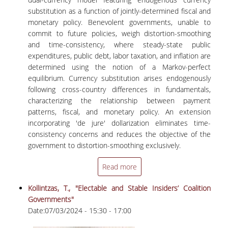
ΔΙΠΛΩΜΑΤΙΚΩΝ ΕΡΓΑΣΙΩΝ
substitution as a function of jointly-determined fiscal and
monetary policy. Benevolent governments, unable to
ΣΕΜΙΝΑΡΙΑ ΒΙΒΛΙΟΘΗΚΗΣ ΟΠΑ
commit to future policies, weigh distortion-smoothing
ΓΙΑ ΤΗ ΔΙΠΛΩΜΑΤΙΚΗ ΕΡΓΑΣΙΑ
and time-consistency, where steady-state public
ΣΤΟ ΔΕΟΣ
expenditures, public debt, labor taxation, and inflation are
determined using the notion of a Markov-perfect
ΠΡΑΚΤΙΚΗ ΑΣΚΗΣΗ
equilibrium. Currency substitution arises endogenously
following cross-country differences in fundamentals,
ΓΕΝΙΚΕΣ ΠΛΗΡΟΦΟΡΙΕΣ
characterizing the relationship between payment
patterns, fiscal, and monetary policy. An extension
ΟΡΟΙ, ΠΡΟΫΠΟΘΕΣΕΙΣ,
incorporating 'de jure' dollarization eliminates time-
ΧΡΗΜΑΤΟΔΟΤΗΣΗ
consistency concerns and reduces the objective of the
government to distortion-smoothing exclusively.
ΚΑΝΟΝΙΣΜΟΣ
Read more
ΕΠΙΚΟΙΝΩΝΙΑ
Kollintzas, T., "Electable and Stable Insiders’ Coalition
ΠΡΟΓΡΑΜΜΑ ERASMUS+
Governments"
Date:
07/03/2024 -
15:30
-
17:00
ΓΕΝΙΚΕΣ ΠΛΗΡΟΦΟΡΙΕΣ