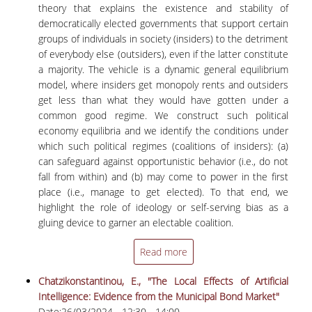
theory that explains the existence and stability of
ΚΑΝΟΝΙΣΜΟΣ ΛΕΙΤΟΥΡΓΙΑΣ
democratically elected governments that support certain
groups of individuals in society (insiders) to the detriment
ΠΕΡΙΓΡΑΦΗ
of everybody else (outsiders), even if the latter constitute
a majority. The vehicle is a dynamic general equilibrium
ΑΙΤΗΣΕΙΣ
model, where insiders get monopoly rents and outsiders
get less than what they would have gotten under a
ΝΕΑ - ΔΡΑΣΤΗΡΙΟΤΗΤΕΣ
common good regime. We construct such political
economy equilibria and we identify the conditions under
ΥΠΟΨΗΦΙΟΙ ΔΙΔΑΚΤΟΡΕΣ
which such political regimes (coalitions of insiders): (a)
can safeguard against opportunistic behavior (i.e., do not
ΔΙΔΑΚΤΟΡΕΣ
fall from within) and (b) may come to power in the first
place (i.e., manage to get elected). To that end, we
ΔΗΜΟΣΙΕΥΣΕΙΣ
highlight the role of ideology or self-serving bias as a
gluing device to garner an electable coalition.
PUBLICATIONS IN REFEREED JOURNALS
PUBLICATIONS IN BOOKS AND COLLECTIVE
Read more
VOLUMES
Chatzikonstantinou, E., "The Local Effects of Artificial
ΧΡΗΣΙΜΟΙ ΣΥΝΔΕΣΜΟΙ
Intelligence: Evidence from the Municipal Bond Market"
Date:
26/03/2024 -
12:30
-
14:00