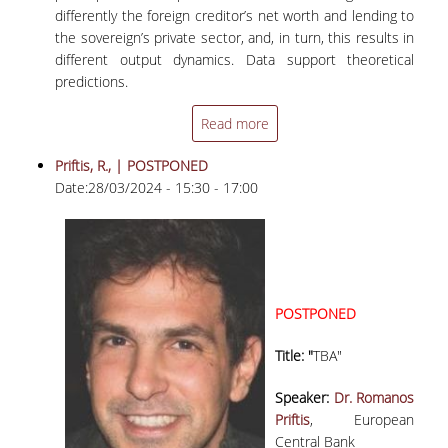
ΠΡΟΚΗΡΥΞΕΙΣ ΑΠΟΚΤΗΣΗΣ ΑΚΑΔΗΜΑΪΚΗΣ
differently the foreign creditor’s net worth and lending to
ΕΜΠΕΙΡΙΑΣ
the sovereign’s private sector, and, in turn, this results in
different output dynamics. Data support theoretical
ΕΚΔΗΛΩΣΕΙΣ
predictions.
ΥΠΟΤΡΟΦΙΕΣ - ΔΙΑΓΩΝΙΣΜΟΙ
Read more
ΕΠΙΚΟΙΝΩΝΙΑ
Priftis, R., | POSTPONED
Date:
28/03/2024 -
15:30
-
17:00
POSTPONED
Title: "
TBA"
Speaker:
Dr. Romanos
Priftis
, European
Central Bank