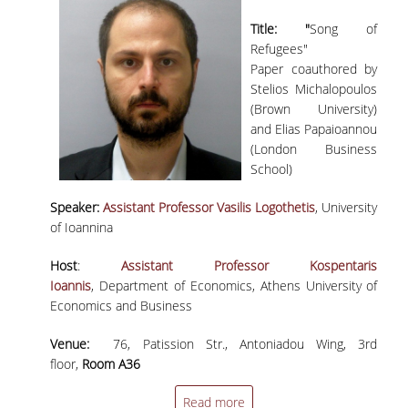
Title: "
Song of
Refugees"
Paper coauthored by
Stelios Michalopoulos
(Brown University)
and Elias Papaioannou
(London Business
School)
Speaker:
Assistant Professor Vasilis Logothetis
, University
of Ioannina
Host
:
Assistant Professor Kospentaris
Ioannis
, Department of Economics, Athens University of
Economics and Business
Venue:
76, Patission Str., Antoniadou Wing, 3rd
floor,
Room A36
Read more