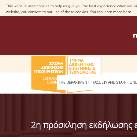
This website uses cookies to help us give you the best experience when you vis
website, you consent to our use of these cookies. You can learn more
here
THE DEPARTMENT
FACULTY AND STAFF
UND
2η πρόσκληση εκδήλωσης 