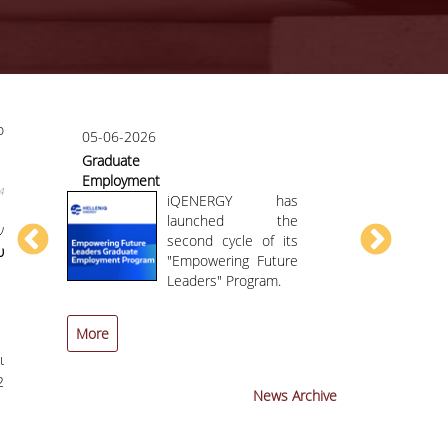
ο
05-06-2026
07-05-2026
Graduate
Course/teac
Employment
evaluation
4
or
Program HELLENiQ
iQENERGY has
ENERGY
launched the
ν
second cycle of its
υ
AI
"Empowering Future
ng
Leaders" Program.
More
More
ι
2
News Archive