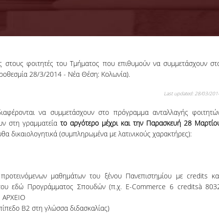
ος
στους φοιτητές του Τμήματος που επιθυμούν να συμμετάσχουν στ
11-09-2024
οθεσμία 28/3/2014 - Νέα Θέση: Κολωνία).
Organization of the
GenAI Hackathon
Last updated: 28/03/201
The Tech f
Humanity:
νδιαφέρονται να συμμετάσχουν στο πρόγραμμα ανταλλαγής φοιτητώ
Sustainable
ουν στη γραμματεία
το αργότερο μέχρι και την Παρασκευή 28 Μαρτίο
Development Gen
υθα δικαιολογητικά (συμπληρωμένα με λατινικούς χαρακτήρες):
Hackathon is comi
to Open Conf.
More
 προτεινόμενων μαθημάτων του ξένου Πανεπιστημίου με credits κα
α του εδώ Προγράμματος Σπουδών (π.χ. E-Commerce 6 creditsà 803
Ο ΑΡΧΕΙΟ
πίπεδο Β2 στη γλώσσα διδασκαλίας)