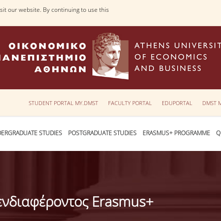
it our website. By continuing to use this
STUDENT PORTAL MY.DMST
FACULTY PORTAL
EDUPORTAL
DMST 
ERGRADUATE STUDIES
POSTGRADUATE STUDIES
ERASMUS+ PROGRAMME
Q
ενδιαφέροντος Erasmus+