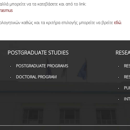
λά μπορείτε να τα κατεβάσετε και από το link:
erasmus
ολογητικών καθώς και τα κριτήρα επιλογής μπορείτε να βρείτε
εδώ
.
POSTGRADUATE STUDIES
RESE
POSTGRADUATE PROGRAMS
RE
DOCTORAL PROGRAM
RE
PU
IN