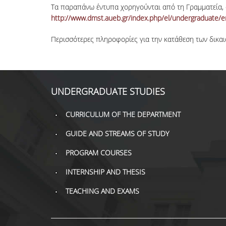
Τα παραπάνω έντυπα χορηγούνται από τη Γραμματεία, αλ
http://www.dmst.aueb.gr/index.php/el/undergraduate/
Περισσότερες πληροφορίες για την κατάθεση των δικαι
UNDERGRADUATE STUDIES
CURRICULUM OF THE DEPARTMENT
GUIDE AND STREAMS OF STUDY
PROGRAM COURSES
INTERNSHIP AND THESIS
TEACHING AND EXAMS