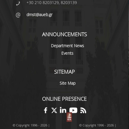
+30 210 8203129, 8203139
QUALITY ASSURANCE
dmst@aueb.gr
QUALITY ASSURANCE POLICY
ANNOUNCEMENTS
ACCREDITATION
Department News
EXTERNAL EVALUATION
Events
QUALITY ASSURANCE UNIT
SITEMAP
RESEARCH
Site Map
RESEARCH ACTIVITIES
ONLINE PRESENCE
RESEARCH LABORATORIES
PUBLICATIONS
© Copyright 1996 - 2026 |
© Copyright 1996 - 2026 |