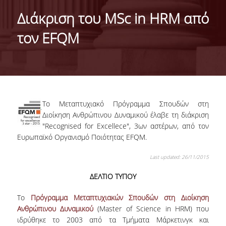
IDENTITY OF THE DEPARTMENT
Διάκριση του MSc in HRM από
MISSION OF THE DEPARTMENT
τον EFQM
ADMINISTRATION
DEPARTMENT ADVISORY COMMITTEE
INTERNATIONAL DISTINCTIONS
Το Μεταπτυχιακό Πρόγραμμα Σπουδών στη
CAREER PROSPECTS
Διοίκηση Ανθρώπινου Δυναμικού έλαβε τη διάκριση
"Recognised for Excellece", 3
ων
αστέρων, από τον
LABORATORY INFRASTRUCTURE
Ευρωπαϊκό Οργανισμό Ποιότητας EFQM.
FACULTY AND STAFF
Last updated: 26/11/2015
FACULTY OF THE DEPARTMENT
ΔΕΛΤΙΟ ΤΥΠΟΥ
RESIDENT FACULTY MEMBERS
Το
Πρόγραμμα Μεταπτυχιακών Σπουδών στη Διοίκηση
Ανθρώπινου Δυναμικού
(Master of Science in HRM) που
HONONARY DOCTORATES
ιδρύθηκε το 2003 από τα Τμήματα Μάρκετινγκ και