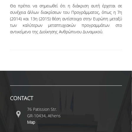
Θα πρέπει να σημειωθεί ότι η διάκριση αυτή έρχεται σε
συνέχεια άλλων διακρίσεων του Προγράμματος, όπως η 7η
POSTGRADUATE STUDIES
(2014) και 13η (2015) θέση αντίστοιχα στην Ευρώπη μεταξύ
των καλύτερων μεταπτυχιακών προγραμμάτων στο
POSTGRADUATE PROGRAMS
αντικείμενο της Διοίκησης Ανθρώπινου Δυναμικού.
THE DOCTORAL PROGRAM
CURRENT PHD HOLDERS
PHD CANDIDATES
RESEARCH SEMINARS
CONTACT
ERASMUS+ PROGRAMME
76 Patission Str.
COURSES OFFERED BY THE
GR-10434, Athens
DEPARTMENT
Map
DOCUMENTS - USEFUL LINKS