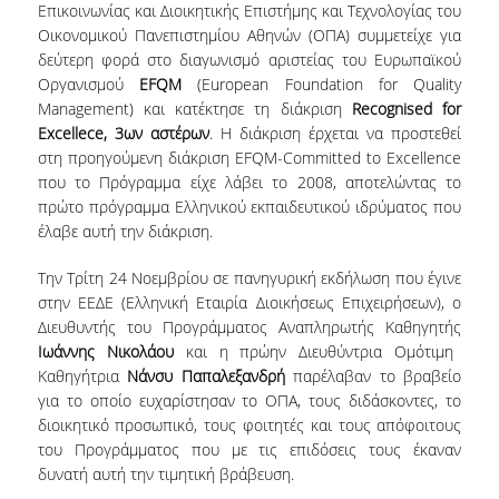
Επικοινωνίας και Διοικητικής Επιστήμης και Τεχνολογίας του
VISITING PROFESSORS
Οικονομικού Πανεπιστημίου Αθηνών (ΟΠΑ) συμμετείχε για
δεύτερη φορά στο διαγωνισμό αριστείας του Ευρωπαϊκού
LABORATORY TEACHING STAFF
Οργανισμού
EFQM
(European Foundation for Quality
Management) και κατέκτησε τη διάκριση
Recognised for
SPECIAL TECHNICAL LABORATORY STAFF
Excellece, 3
ων
αστέρων
. Η διάκριση έρχεται να προστεθεί
στη προηγούμενη διάκριση EFQM-Committed to Excellence
ADMINISTRATIVE STAFF
που το Πρόγραμμα είχε λάβει το 2008, αποτελώντας το
πρώτο πρόγραμμα Ελληνικού εκπαιδευτικού ιδρύματος που
POSTDOCTORAL RESEARCHERS
έλαβε αυτή την διάκριση.
UNDERGRADUATE STUDIES
Την Τρίτη 24 Νοεμβρίου σε πανηγυρική εκδήλωση που έγινε
στην ΕΕΔΕ (Ελληνική Εταιρία Διοικήσεως Επιχειρήσεων), ο
CURRICULUM OF THE DEPARTMENT
Διευθυντής του Προγράμματος Αναπληρωτής Καθηγητής
Ιωάννης Νικολάου
και η πρώην Διευθύντρια Ομότιμη
GUIDE AND STREAMS OF STUDY
Καθηγήτρια
Νάνσυ Παπαλεξανδρή
παρέλαβαν το βραβείο
για το οποίο ευχαρίστησαν το ΟΠΑ, τους διδάσκοντες, το
PROGRAM COURSES
διοικητικό προσωπικό, τους φοιτητές και τους απόφοιτους
INTERNSHIP AND THESIS
του Προγράμματος που με τις επιδόσεις τους έκαναν
δυνατή αυτή την τιμητική βράβευση.
TEACHING AND EXAMS