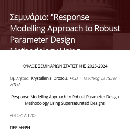
ΙΣΤΟΡΙΚΟ
Σεμινάριο: "Response
ΔΙΟΙΚΗΣΗ ΤΟΥ ΤΜΗΜΑΤΟΣ
Modelling Approach to Robust
ΣΥΝΕΛΕΥΣΗ ΤΜΗΜΑΤΟΣ
Parameter Design
ΔΙΑΚΡΙΣΕΙΣ ΤΟΥ ΤΜΗΜΑΤΟΣ
Methodology Using
ΔΙΕΘΝΕΙΣ KΑΤΑΤΑΞΕΙΣ
Supersaturated Designs"
ΚΥΚΛΟΣ ΣΕΜΙΝΑΡΙΩΝ ΣΤΑΤΙΣΤΙΚΗΣ 2023-2024
QSRANKINGS 2022
Ομιλήτρια:
Krystallenia Drosou,
Ph.D - Teaching Lecturer –
ACADEMIC REPUTATION QS2022
NTUA
ΔΡΑΣΕΙΣ
Response Modelling Approach to Robust Parameter Design
Methodology Using Supersaturated Designs
ΕΡΓΑΣΤΗΡΙΑ
ΑΙΘΟΥΣΑ T202
ΕΡΓΑΣΤΗΡΙΟ ΕΦΑΡΜΟΣΜΕΝΗΣ ΣΤΑΤΙΣΤΙΚΗΣ,
ΠΙΘΑΝΟΤΗΤΩΝ ΚΑΙ ΑΝΑΛΥΣΗΣ ΔΕΔΟΜΕΝΩΝ
ΠΕΡΙΛΗΨΗ