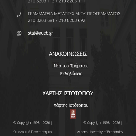
210 8203 113 / 210 8203 111
ΩΡΕΣ ΓΡΑΦΕΙΟΥ
ΓΡΑΜΜΑΤΕΙΑ ΜΕΤΑΠΤΥΧΙΑΚΟΥ ΠΡΟΓΡΑΜΜΑΤΟΣ
210 8203 681 / 210 8203 692
ΠΡΟΠΤΥΧΙΑΚΕΣ ΣΠΟΥΔΕΣ
stat@aueb.gr
ΠΡΟΓΡΑΜΜΑ ΣΠΟΥΔΩΝ
ΟΔΗΓΟΣ ΣΠΟΥΔΩΝ
ΑΝΑΚΟΙΝΩΣΕΙΣ
ΟΔΗΓΟΣ ΣΠΟΥΔΩΝ 2025-26
Νέα του Τμήματος
Εκδηλώσεις
ΠΑΛΑΙΟΤΕΡΟΙ ΟΔΗΓΟΙ ΣΠΟΥΔΩΝ
ΧΑΡΤΗΣ ΙΣΤΟΤΟΠΟΥ
ΜΑΘΗΜΑΤΑ
Χάρτης Ιστότοπου
ΜΑΘΗΜΑΤΑ ΠΡΟΓΡΑΜΜΑΤΟΣ
ΣΠΟΥΔΩΝ
© Copyright 1996 - 2026 |
© Copyright 1996 - 2026 |
ΜΑΘΗΜΑΤΑ ΕΛΕΥΘΕΡΗΣ
Οικονομικό Πανεπιστήμιο
Athens University of Economics
ΕΠΙΛΟΓΗΣ ΑΠΟ ΑΛΛΑ ΤΜΗΜΑΤΑ