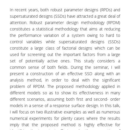
ΕΡΓΑΣΤΗΡΙΟ ΣΤΑΤΙΣΤΙΚΗΣ ΜΕΘΟΔΟΛΟΓΙΑΣ
In recent years, both robust parameter designs (RPDs) and
supersaturated designs (SSDs) have attracted a great deal of
ΕΡΓΑΣΤΗΡΙΟ ΥΠΟΛΟΓΙΣΤΙΚΗΣ ΚΑΙ
attention. Robust parameter design methodology (RPDM)
ΜΠΕΫΖΙΑΝΗΣ ΣΤΑΤΙΣΤΙΚΗΣ
constitutes a statistical methodology that aims at reducing
the performance variation of a system owing to hard to
ΕΡΓΑΣΤΗΡΙΟ ΣΤΟΧΑΣΤΙΚΗΣ
control variables while supersaturated designs (SSDs)
ΜΟΝΤΕΛΟΠΟΙΗΣΗΣ ΚΑΙ ΕΦΑΡΜΟΓΩΝ
constitute a large class of factorial designs which can be
ΥΠΗΡΕΣΙΑ ΣΥΜΒΟΥΛΟΥ ΨΥΧΙΚΗΣ ΥΓΕΙΑΣ
used for screening out the important factors from a large
set of potentially active ones. This study considers a
CALENDARS
common sense of both fields. During the seminar, I will
present a construction of an effective SSD along with an
EVENT CALENDAR
analysis method, in order to deal with the significant
problem of RPDM. The proposed methodology applied in
CALENDAR ΕΡΓΑΣΤΗΡΙΟΥ ΑΝΤΩΝΙΑΔΟΥ
different models so as to show its effectiveness in many
different scenarios, assuming both first and second- order
SOCIAL MEDIA
models in a sense of a response surface design. In this talk,
I will focus on two illustrative examples as well as numerous
ΣΧΟΛΗ ΕΠΙΣΤΗΜΩΝ ΚΑΙ ΤΕΧΝΟΛΟΓΙΑΣ ΤΗΣ
numerical experiments for plenty cases where the results
ΠΛΗΡΟΦΟΡΙΑΣ
imply that the proposed method is highly effective for