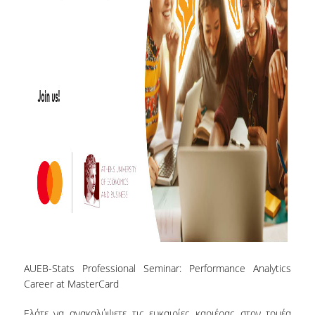
ΕΡΓΑΣΤΗΡΙΟ ΣΤΑΤΙΣΤΙΚΗΣ ΜΕΘΟΔΟΛΟΓΙΑΣ
ΕΡΓΑΣΤΗΡΙΟ ΥΠΟΛΟΓΙΣΤΙΚΗΣ ΚΑΙ
ΜΠΕΫΖΙΑΝΗΣ ΣΤΑΤΙΣΤΙΚΗΣ
ΕΡΓΑΣΤΗΡΙΟ ΣΤΟΧΑΣΤΙΚΗΣ
ΜΟΝΤΕΛΟΠΟΙΗΣΗΣ ΚΑΙ ΕΦΑΡΜΟΓΩΝ
ΥΠΗΡΕΣΙΑ ΣΥΜΒΟΥΛΟΥ ΨΥΧΙΚΗΣ ΥΓΕΙΑΣ
CALENDARS
EVENT CALENDAR
CALENDAR ΕΡΓΑΣΤΗΡΙΟΥ ΑΝΤΩΝΙΑΔΟΥ
SOCIAL MEDIA
AUEB-Stats Professional Seminar: Performance Analytics
ΣΧΟΛΗ ΕΠΙΣΤΗΜΩΝ ΚΑΙ ΤΕΧΝΟΛΟΓΙΑΣ ΤΗΣ
Career at MasterCard
ΠΛΗΡΟΦΟΡΙΑΣ
Ελάτε να ανακαλύψετε τις ευκαιρίες καριέρας στον τομέα