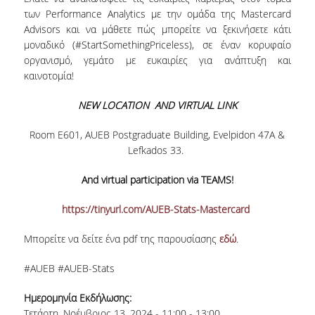
ΑΝΘΡΩΠΙΝΟ ΔΥΝΑΜΙΚΟ
των Performance Analytics με την ομάδα της Mastercard
Advisors και να μάθετε πώς μπορείτε να ξεκινήσετε κάτι
ΜΕΛΗ ΔΕΠ
μοναδικό (#StartSomethingPriceless), σε έναν κορυφαίο
οργανισμό, γεμάτο με ευκαιρίες για ανάπτυξη και
ΕΡΓΑΣΤΗΡΙΑΚΟ ΔΙΔΑΚΤΙΚΟ ΠΡΟΣΩΠΙΚΟ
καινοτομία!
(Ε.ΔΙ.Π.)
NEW LOCATION AND VIRTUAL LINK
ΕΙΔΙΚΟ ΤΕΧΝΙΚΟ ΕΡΓΑΣΤΗΡΙΑΚΟ ΠΡΟΣΩΠΙΚΟ
(Ε.Τ.Ε.Π)
Room Ε601, AUEB Postgraduate Building, Evelpidon 47Α &
ΔΙΟΙΚΗΤΙΚΟ ΠΡΟΣΩΠΙΚΟ
Lefkados 33.
ΜΕΤΑΔΙΔΑΚΤΟΡΕΣ
And virtual participation via TEAMS!
ΕΠΙΤΙΜΟΙ ΔΙΔΑΚΤΟΡΕΣ
https://tinyurl.com/AUEB-Stats-Mastercard
ΜΗΤΡΩΑ ΤΜΗΜΑΤΟΣ
Μπορείτε να δείτε ένα pdf της παρουσίασης
εδώ
.
ΑΠΟΧΩΡΗΣΑΝΤΕΣ ΚΑΘΗΓΗΤΕΣ
#AUEB #AUEB-Stats
ΠΡΟΚΗΡΥΞΕΙΣ ΑΠΟΚΤΗΣΗΣ ΑΚΑΔΗΜΑΪΚΗΣ
Ημερομηνία Εκδήλωσης:
ΕΜΠΕΙΡΙΑΣ
Τετάρτη, Νοέμβριος 13, 2024 -
11:00
-
13:00