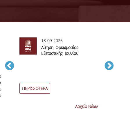
18-09-2026
06
sory
Αίτηση Ορκωμοσίας
Αί
Εξεταστικής Ιουνίου
βα
2026
εξεταστικών π
Ιουνίου 2026
α
ι
ΠΕΡΙΣΣΟΤΕΡΑ
ΠΕΡΙΣΣΟΤΕΡ
υ
α
Αρχείο Νέων