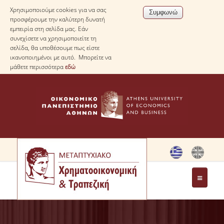
Χρησιμοποιούμε cookies για να σας
προσφέρουμε την καλύτερη δυνατή
εμπειρία στη σελίδα μας. Εάν
συνεχίσετε να χρησιμοποιείτε τη
σελίδα, θα υποθέσουμε πως είστε
ικανοποιημένοι με αυτό. Μπορείτε να
μάθετε περισσότερα
εδώ
ΤΟ ΠΡΟΓΡΑΜΜΑ
ΜΗΝΥΜΑ ΔΙΕΥΘΥΝΤΗ