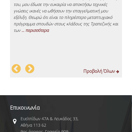
του, μου έδωσε την ευκαιρία να αποκτήσω τεχνικές
για
γνώσεις ικανές να ωθήσουν την επαγγελματική μου
εμβ
ΔΙΑΔΙΚΑΣΙΑ ΑΙΤΗΣΕΩΝ
εξέλιξη. Θεωρώ ότι είναι το πληρέστερο μεταπτυχιακό
σημ
πρόγραμμα σπουδών στους κλάδους της Τραπεζικής και
εξε
ΠΙΣΤΟΠΟΙΗΣΕΙΣ
se
των
... περισσότερα
δυν
σα
του
EΘΑΑΕ
πε
CFA
ACCA
Προβολή Όλων
ΚΑΡΙΕΡΑ
ΕΡΕΥΝΑ
Επικοινωνία
ΔΙΔΑΚΤΟΡΙΚΟ ΠΡΟΓΡΑΜΜΑ ΤΜΗΜΑΤΟΣ
ΔΙΕΘΝΩΝ ΚΑΙ ΕΥΡΩΠΑΪΚΩΝ ΟΙΚΟΝΟΜΙΚΩΝ
Ευελπίδων 47Α & Λευκάδος 33,
ΣΠΟΥΔΩΝ
Αθήνα 113 62
ΔΙΔΑΚΤΟΡΙΚΟ ΠΡΟΓΡΑΜΜΑ ΤΜΗΜΑΤΟΣ
9ος όροφος, Γραφείο 909