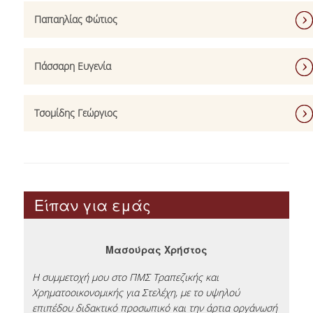
ΔΙΠΛΩΜΑΤΙΚΗ ΕΡΓΑΣΙΑ
Παπαηλίας Φώτιος
ΟΔΗΓΟΣ ΣΠΟΥΔΩΝ
ΔΙΔΑΣΚΟΝΤΕΣ
Πάσσαρη Ευγενία
ΚΑΝΟΝΙΣΜΟΣ ΣΠΟΥΔΩΝ
Τσομίδης Γεώργιος
ΣΥΜΒΟΥΛΟΣ ΣΠΟΥΔΩΝ
ΕΞΩΤΕΡΙΚΗ ΣΥΜΒΟΥΛΕΥΤΙΚΗ ΕΠΙΤΡΟΠΗ
ΔΙΔΑΚΤΡΑ
Είπαν για εμάς
ΥΠΟΤΡΟΦΙΕΣ
ΣΥΝΑΨΗ ΣΥΝΕΡΓΑΣΙΑΣ ΜΕ ΤΡΑΠΕΖΑ
EUROBANK
Μασούρας Χρήστος
Η συμμετοχή μου στο ΠΜΣ Τραπεζικής και
ΥΠΟΨΗΦΙΟΙ
Χρηματοοικονομικής για Στελέχη, με το υψηλού
ική
επιπέδου διδακτικό προσωπικό και την άρτια οργάνωσή
Επέ
ΣΕ ΠΟΙΟΥΣ ΑΠΕΥΘΥΝΕΤΑΙ