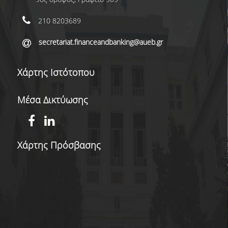
OΙΚΟΝΟΜΙΚΗΣ ΕΠΙΣΤΗΜΗΣ
210 8203689
ΕΚΠΑΙΔΕΥΤΙΚΟ ΕΡΓΑΣΤΗΡΙΟ ΣΧΟΛΗΣ ΟΙΚ.
ΕΠΙΣΤΗΜΩΝ (ECONLAB)
secretariat.financeandbanking@aueb.gr
ΕΡΓΑΣΤΗΡΙΟ ΠΑΡΑΚΟΛΟΥΘΗΣΗΣ ΚΑΙ
Χάρτης Ιστότοπου
ΑΝΑΛΥΣΗΣ ΕΥΡΩΠΑΪΚΩΝ ΥΠΟΘΕΣΕΩΝ
(EUROLAB)
Μέσα Δικτύωσης
ΔΙΑΣΦΑΛΙΣΗ ΠΟΙΟΤΗΤΑΣ
ΠΟΛΙΤΙΚΗ ΠΟΙΟΤΗΤΑΣ
Χάρτης Πρόσβασης
ΠΙΣΤΟΠΟΙΗΣΗ
ΑΞΙΟΛΟΓΗΣΗ ΕΚΠΑΙΔΕΥΤΙΚΟΥ ΕΡΓΟΥ
ΜΟΔΙΠ
ΕΠΙΚΟΙΝΩΝΙΑ