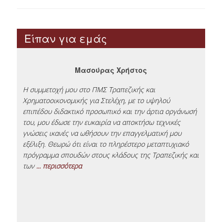
ΔΙΑΔΙΚΑΣΙΑ ΑΙΤΗΣΕΩΝ
Είπαν για εμάς
ΠΙΣΤΟΠΟΙΗΣΕΙΣ
EΘΑΑΕ
Μασούρας Χρήστος
nal
CFA
Η συμμετοχή μου στο ΠΜΣ Τραπεζικής και
Χρηματοοικονομικής για Στελέχη, με το υψηλού
Το 
ACCA
επιπέδου διδακτικό προσωπικό και την άρτια οργάνωσή
πώ,
του, μου έδωσε την ευκαιρία να αποκτήσω τεχνικές
επι
ΚΑΡΙΕΡΑ
μου
γνώσεις ικανές να ωθήσουν την επαγγελματική μου
μου
ή
εξέλιξη. Θεωρώ ότι είναι το πληρέστερο μεταπτυχιακό
το 
πρόγραμμα σπουδών στους κλάδους της Τραπεζικής και
και
ΕΡΕΥΝΑ
ι οι
των
... περισσότερα
τις
ΔΙΔΑΚΤΟΡΙΚΟ ΠΡΟΓΡΑΜΜΑ ΤΜΗΜΑΤΟΣ
ΔΙΕΘΝΩΝ ΚΑΙ ΕΥΡΩΠΑΪΚΩΝ ΟΙΚΟΝΟΜΙΚΩΝ
ΣΠΟΥΔΩΝ
ΔΙΔΑΚΤΟΡΙΚΟ ΠΡΟΓΡΑΜΜΑ ΤΜΗΜΑΤΟΣ