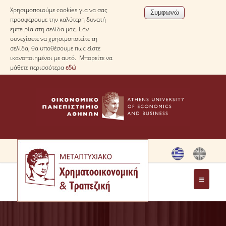
Χρησιμοποιούμε cookies για να σας
προσφέρουμε την καλύτερη δυνατή
εμπειρία στη σελίδα μας. Εάν
συνεχίσετε να χρησιμοποιείτε τη
σελίδα, θα υποθέσουμε πως είστε
ικανοποιημένοι με αυτό. Μπορείτε να
μάθετε περισσότερα
εδώ
ΤΟ ΠΡΟΓΡΑΜΜΑ
ΜΗΝΥΜΑ ΔΙΕΥΘΥΝΤΗ