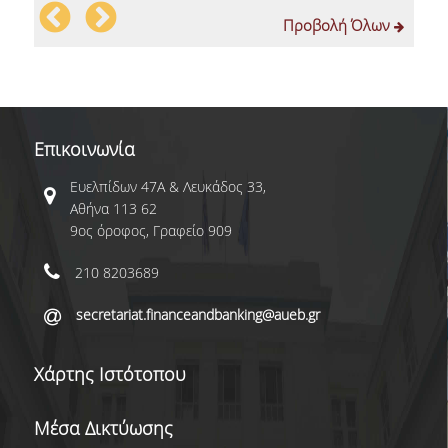
OΙΚΟΝΟΜΙΚΗΣ ΕΠΙΣΤΗΜΗΣ
Προβολή Όλων
ΕΚΠΑΙΔΕΥΤΙΚΟ ΕΡΓΑΣΤΗΡΙΟ ΣΧΟΛΗΣ ΟΙΚ.
ΕΠΙΣΤΗΜΩΝ (ECONLAB)
ΕΡΓΑΣΤΗΡΙΟ ΠΑΡΑΚΟΛΟΥΘΗΣΗΣ ΚΑΙ
ΑΝΑΛΥΣΗΣ ΕΥΡΩΠΑΪΚΩΝ ΥΠΟΘΕΣΕΩΝ
Επικοινωνία
(EUROLAB)
Ευελπίδων 47Α & Λευκάδος 33,
ΔΙΑΣΦΑΛΙΣΗ ΠΟΙΟΤΗΤΑΣ
Αθήνα 113 62
9ος όροφος, Γραφείο 909
ΠΟΛΙΤΙΚΗ ΠΟΙΟΤΗΤΑΣ
210 8203689
ΠΙΣΤΟΠΟΙΗΣΗ
secretariat.financeandbanking@aueb.gr
ΑΞΙΟΛΟΓΗΣΗ ΕΚΠΑΙΔΕΥΤΙΚΟΥ ΕΡΓΟΥ
Χάρτης Ιστότοπου
ΜΟΔΙΠ
ΕΠΙΚΟΙΝΩΝΙΑ
Μέσα Δικτύωσης