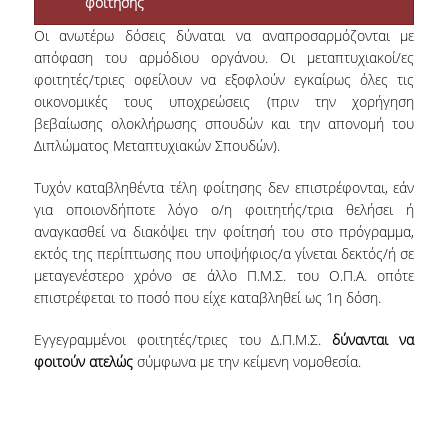
φοίτησης
ΔΙΠΛΩΜΑΤΙΚΗ ΕΡΓΑΣΙΑ
Οι ανωτέρω δόσεις δύναται να αναπροσαρμόζονται με
ΟΔΗΓΟΣ ΣΠΟΥΔΩΝ
απόφαση του αρμόδιου οργάνου. Οι μεταπτυχιακοί/ες
φοιτητές/τριες οφείλουν να εξοφλούν εγκαίρως όλες τις
ΔΙΔΑΣΚΟΝΤΕΣ
οικονομικές τους υποχρεώσεις (πριν την χορήγηση
βεβαίωσης ολοκλήρωσης σπουδών και την απονομή του
ΚΑΝΟΝΙΣΜΟΣ ΣΠΟΥΔΩΝ
Διπλώματος Μεταπτυχιακών Σπουδών).
ΣΥΜΒΟΥΛΟΣ ΣΠΟΥΔΩΝ
Τυχόν καταβληθέντα τέλη φοίτησης δεν επιστρέφονται, εάν
ΕΞΩΤΕΡΙΚΗ ΣΥΜΒΟΥΛΕΥΤΙΚΗ ΕΠΙΤΡΟΠΗ
για οποιονδήποτε λόγο ο/η φοιτητής/τρια θελήσει ή
αναγκασθεί να διακόψει την φοίτησή του στο πρόγραμμα,
ΔΙΔΑΚΤΡΑ
εκτός της περίπτωσης που υποψήφιος/α γίνεται δεκτός/ή σε
μεταγενέστερο χρόνο σε άλλο Π.Μ.Σ. του Ο.Π.Α. οπότε
ΥΠΟΤΡΟΦΙΕΣ
επιστρέφεται το ποσό που είχε καταβληθεί ως 1
η
δόση.
ΣΥΝΑΨΗ ΣΥΝΕΡΓΑΣΙΑΣ ΜΕ ΤΡΑΠΕΖΑ
Εγγεγραμμένοι φοιτητές/τριες του Δ.Π.Μ.Σ.
δύνανται να
EUROBANK
φοιτούν ατελώς
σύμφωνα με την κείμενη νομοθεσία.
ΥΠΟΨΗΦΙΟΙ
ΣΕ ΠΟΙΟΥΣ ΑΠΕΥΘΥΝΕΤΑΙ