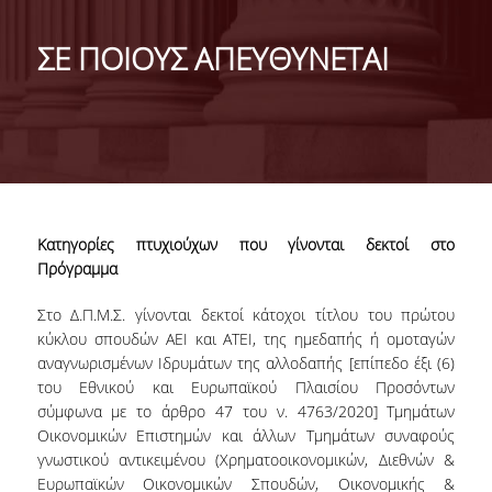
ΣΚΟΠΟΣ
ΣΕ ΠΟΙΟΥΣ ΑΠΕΥΘΥΝΕΤΑΙ
ΓΕΝΙΚΕΣ ΠΛΗΡΟΦΟΡΙΕΣ
ΠΡΟΓΡΑΜΜΑ ΣΠΟΥΔΩΝ
ΠΛΗΡΟΥΣ ΦΟΙΤΗΣΗΣ
ΔΙΑΡΚΕΙΑ ΣΠΟΥΔΩΝ
Κατηγορίες πτυχιούχων που γίνονται δεκτοί στο
Πρόγραμμα
ΠΡΟΓΡΑΜΜΑ ΜΑΘΗΜΑΤΩΝ
Στο Δ.Π.Μ.Σ. γίνονται δεκτοί κάτοχοι τίτλου του πρώτου
ΔΙΠΛΩΜΑΤΙΚΗ ΕΡΓΑΣΙΑ
κύκλου σπουδών ΑΕΙ και ΑΤΕΙ, της ημεδαπής ή ομοταγών
ΜΕΡΙΚΗΣ ΦΟΙΤΗΣΗΣ
αναγνωρισμένων Ιδρυμάτων της αλλοδαπής [επίπεδο έξι (6)
του Εθνικού και Ευρωπαϊκού Πλαισίου Προσόντων
ΔΙΑΡΚΕΙΑ ΣΠΟΥΔΩΝ
σύμφωνα με το άρθρο 47 του ν. 4763/2020] Τμημάτων
Οικονομικών Επιστημών και άλλων Τμημάτων συναφούς
ΠΡΟΓΡΑΜΜΑ ΜΑΘΗΜΑΤΩΝ
γνωστικού αντικειμένου (Χρηματοοικονομικών, Διεθνών &
Ευρωπαϊκών Οικονομικών Σπουδών, Οικονομικής &