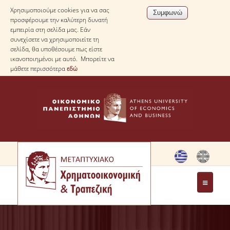
Χρησιμοποιούμε cookies για να σας
προσφέρουμε την καλύτερη δυνατή
εμπειρία στη σελίδα μας. Εάν
συνεχίσετε να χρησιμοποιείτε τη
σελίδα, θα υποθέσουμε πως είστε
ικανοποιημένοι με αυτό. Μπορείτε να
μάθετε περισσότερα
εδώ
ΤΟ ΠΡΟΓΡΑΜΜΑ
ΜΗΝΥΜΑ ΔΙΕΥΘΥΝΤΗ