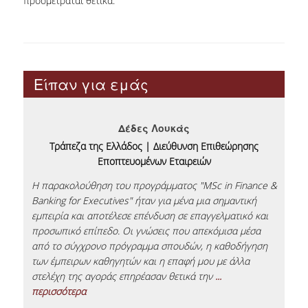
προσμετράται θετικά.
ΔΙΑΔΙΚΑΣΙΑ ΑΙΤΗΣΕΩΝ
ΠΙΣΤΟΠΟΙΗΣΕΙΣ
Είπαν για εμάς
EΘΑΑΕ
CFA
Δέδες Λουκάς
Τράπεζα της Ελλάδος | Διεύθυνση Επιθεώρησης
ACCA
Εποπτευομένων Εταιρειών
 να
ΚΑΡΙΕΡΑ
χει
Η παρακολούθηση του προγράμματος "MSc in Finance &
Επέ
ική
Banking for Executives" ήταν για μένα μια σημαντική
για
α με
εμπειρία και αποτέλεσε επένδυση σε επαγγελματικό και
αντ
ΕΡΕΥΝΑ
προσωπικό επίπεδο. Οι γνώσεις που απεκόμισα μέσα
κάλ
και
από το σύγχρονο πρόγραμμα σπουδών, η καθοδήγηση
σύγ
ΔΙΔΑΚΤΟΡΙΚΟ ΠΡΟΓΡΑΜΜΑ ΤΜΗΜΑΤΟΣ
των έμπειρων καθηγητών και η επαφή μου με άλλα
πρα
ΔΙΕΘΝΩΝ ΚΑΙ ΕΥΡΩΠΑΪΚΩΝ ΟΙΚΟΝΟΜΙΚΩΝ
στελέχη της αγοράς επηρέασαν θετικά την
...
stu
ΣΠΟΥΔΩΝ
περισσότερα
...
ΔΙΔΑΚΤΟΡΙΚΟ ΠΡΟΓΡΑΜΜΑ ΤΜΗΜΑΤΟΣ