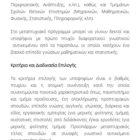
ΔΙΠΛΩΜΑΤΙΚΗ ΕΡΓΑΣΙΑ
Περιφερειακής Ανάπτυξης, κ.λπ.), καθώς και Τμημάτων
Σχολών Θετικών Επιστημών (Μηχανικών, Μαθηματικών,
ΟΔΗΓΟΣ ΣΠΟΥΔΩΝ
Φυσικής, Στατιστικής, Πληροφορικής κλπ).
ΔΙΔΑΣΚΟΝΤΕΣ
Στο μεταπτυχιακό πρόγραμμα μπορεί να γίνουν δεκτοί και
υποψήφιοι με πρώτο πτυχίο διαφορετικού γνωστικού
ΚΑΝΟΝΙΣΜΟΣ ΣΠΟΥΔΩΝ
αντικειμένου από τα παραπάνω, οι οποίοι κατέχουν ένα
βασικό επίπεδο γνώσεων μαθηματικών και στατιστικής.
ΣΥΜΒΟΥΛΟΣ ΣΠΟΥΔΩΝ
Κριτήρια και Διαδικασία Επιλογής
ΕΞΩΤΕΡΙΚΗ ΣΥΜΒΟΥΛΕΥΤΙΚΗ ΕΠΙΤΡΟΠΗ
ΔΙΔΑΚΤΡΑ
Τα κριτήρια επιλογής των υποψηφίων είναι ο βαθμός
πτυχίου και η ατομική συνέντευξη κατά την οποία
ΥΠΟΤΡΟΦΙΕΣ
συνεκτιμώνται ποιοτικά χαρακτηριστικά όπως, πανεπιστήμιο
και τμήμα προέλευσης, έτη ολοκλήρωσης προπτυχιακών
ΣΥΝΑΨΗ ΣΥΝΕΡΓΑΣΙΑΣ ΜΕ ΤΡΑΠΕΖΑ
σπουδών, επίπεδο γνώσης αγγλικής γλώσσας, διάρκεια και
EUROBANK
είδος εργασιακής εμπειρίας (για μερικής φοίτησης τμήμα),
συστατικές επιστολές από διδάσκοντες ή/και εργοδότες (για
ΥΠΟΨΗΦΙΟΙ
μερικής φοίτησης τμήμα). Προϋπάρχων μεταπτυχιακός
τίτλος σπουδών σε συναφές γνωστικό αντικείμενο
ΣΕ ΠΟΙΟΥΣ ΑΠΕΥΘΥΝΕΤΑΙ