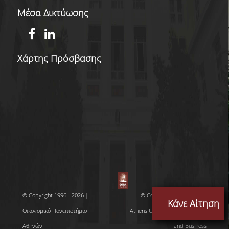
Μέσα Δικτύωσης
ΕΠΙΚΟΙΝΩΝΙΑ ΜΕ ΤΟ Δ.Π.Μ.Σ.
ΔΙΑΔΙΚΑΣΙΑ ΔΙΑΧΕΙΡΙΣΗΣ ΠΑΡΑΠΟΝΩΝ
ΜΕΣΑ ΚΟΙΝΩΝΙΚΗΣ ΔΙΚΤΥΩΣΗΣ
Χάρτης Πρόσβασης
LINKEDIN
FACEBOOK
INSTAGRAM
ΧΡΗΣΙΜΟΙ ΣΥΝΔΕΣΜΟΙ
U-REGISTER
WEBMAIL
© Copyright 1996 - 2026 |
© Copyright 1996 - 2026 |
Κάνε Αίτηση
Ε-ΓΡΑΜΜΑΤΕΙΑ
Οικονομικό Πανεπιστήμιο
Athens University of Economics
Αθηνών
and Business