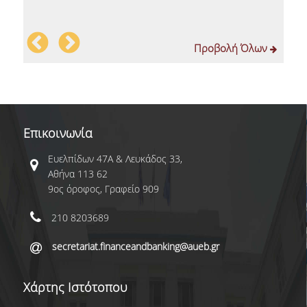
OΙΚΟΝΟΜΙΚΗΣ ΕΠΙΣΤΗΜΗΣ
ΕΚΠΑΙΔΕΥΤΙΚΟ ΕΡΓΑΣΤΗΡΙΟ ΣΧΟΛΗΣ ΟΙΚ.
Προβολή Όλων
ΕΠΙΣΤΗΜΩΝ (ECONLAB)
ΕΡΓΑΣΤΗΡΙΟ ΠΑΡΑΚΟΛΟΥΘΗΣΗΣ ΚΑΙ
ΑΝΑΛΥΣΗΣ ΕΥΡΩΠΑΪΚΩΝ ΥΠΟΘΕΣΕΩΝ
(EUROLAB)
Επικοινωνία
ΔΙΑΣΦΑΛΙΣΗ ΠΟΙΟΤΗΤΑΣ
Ευελπίδων 47Α & Λευκάδος 33,
Αθήνα 113 62
ΠΟΛΙΤΙΚΗ ΠΟΙΟΤΗΤΑΣ
9ος όροφος, Γραφείο 909
ΠΙΣΤΟΠΟΙΗΣΗ
210 8203689
ΑΞΙΟΛΟΓΗΣΗ ΕΚΠΑΙΔΕΥΤΙΚΟΥ ΕΡΓΟΥ
secretariat.financeandbanking@aueb.gr
ΜΟΔΙΠ
Χάρτης Ιστότοπου
ΕΠΙΚΟΙΝΩΝΙΑ