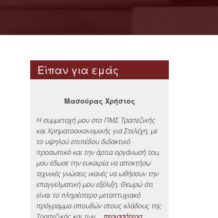
Είπαν για εμάς
Μασούρας Χρήστος
Αλ
νος
Εθνική
Η συμμετοχή μου στο ΠΜΣ Τραπεζικής
Εξυπηρέτ
και Χρηματοοικονομικής για Στελέχη, με
ομική
το υψηλού επιπέδου διδακτικό
ρήσεων
προσωπικό και την άρτια οργάνωσή του,
Επέλεξα το Π
μου έδωσε την ευκαιρία να αποκτήσω
και Τραπεζική 
στο
τεχνικές γνώσεις ικανές να ωθήσουν την
συνάφεια του 
ζικής
επαγγελματική μου εξέλιξη. Θεωρώ ότι
εργασίας μου, 
α που
είναι το πληρέστερο μεταπτυχιακό
κάλυψη μεγάλ
πρόγραμμα σπουδών στους κλάδους της
πεδίων στη σ
Τραπεζικής και των
... περισσότερα
και τραπεζική