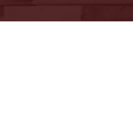
Λατσούδης Θανάσης
Εθνική Τράπεζα | Προϊστάμε
Υπηρεσίας
Επέλεξα τo ΔΠΜΣ "Χρηματοοικον
καιΤραπεζική για Στελέχη Επιχει
και Οργανισμών", αφενός διότι
αποτελεί το πλέον εξειδικευμένο 
αντικείμενο της σύγχρονης Τραπε
και αφετέρου για την δυνατότητ
μου έδινε να το παρακολουθώ
παράλληλα με την εργασία μου. Ο