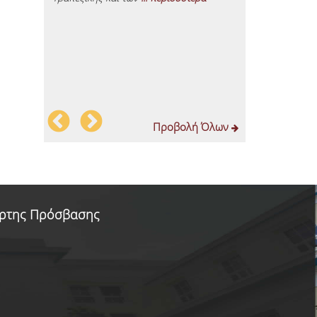
ων
συνδυασμό με
studies τα οπ
που αποκόμι
Προβολή Όλων
ρτης Πρόσβασης