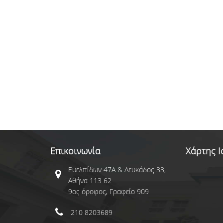
Επικοινωνία
Χάρτης 
Ευελπίδων 47Α & Λευκάδος 33,
Αθήνα 113 62
9ος όροφος, Γραφείο 909
210 8203689