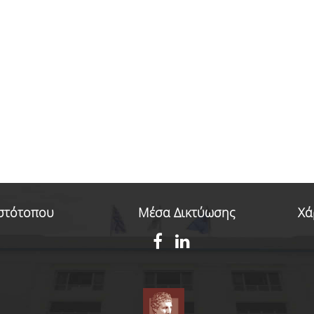
επαγγελματισμός των καταξιωμέν
διδασκόντων, η
... περισσότερα
Ιστότοπου
Μέσα Δικτύωσης
Χά