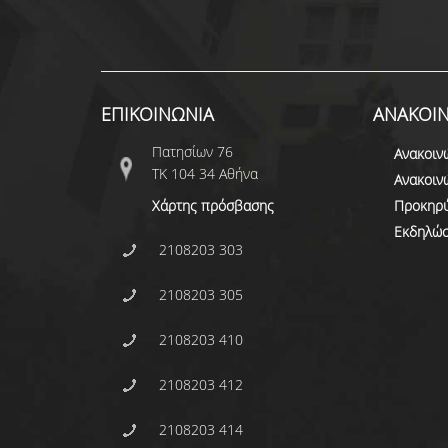
ΕΠΙΚΟΙΝΩΝΙΑ
ΑΝΑΚΟΙΝ
Πατησίων 76
Ανακοιν
ΤΚ 104 34 Αθήνα
Ανακοιν
Χάρτης πρόσβασης
Προκηρύ
Εκδηλώσ
2108203 303
2108203 305
2108203 410
2108203 412
2108203 414