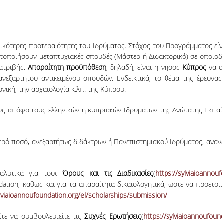
ικότερες προτεραιότητες του Ιδρύματος. Στόχος του Προγράμματος εί
τοποιήσουν μεταπτυχιακές σπουδές (Μάστερ ή Διδακτορικό) σε οποιοδή
ιατριβής.
Απαραίτητη προϋπόθεση
, δηλαδή, είναι η νήσος
Κύπρος
να α
ανεξαρτήτου αντικειμένου σπουδών. Ενδεικτικά, το θέμα της έρευνας
ονική, την αρχαιολογία κ.λπ. της Κύπρου.
υς απόφοιτους ελληνικών ή κυπριακών Ιδρυμάτων της Ανώτατης Εκπαίδ
ρό ποσό, ανεξαρτήτως διδάκτρων ή Πανεπιστημιακού Ιδρύματος, ανανεώ
ναλυτικά για τους
Όρους και τις Διαδικασίες
(
https://sylviaioannou
ation, καθώς και για τα απαραίτητα δικαιολογητικά, ώστε να προετο
ylviaioannoufoundation.org/el/scholarships/submission/
ίτε να συμβουλευτείτε τις
Συχνές Ερωτήσεις
(
https://sylviaioannoufoun