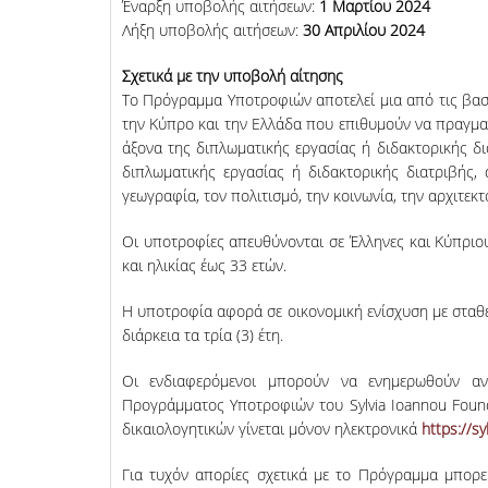
Έναρξη υποβολής αιτήσεων:
1 Μαρτίου 2024
Λήξη υποβολής αιτήσεων:
30 Απριλίου 2024
Σχετικά με την υποβολή αίτησης
Το Πρόγραμμα Υποτροφιών αποτελεί μια από τις βασ
την Κύπρο και την Ελλάδα που επιθυμούν να πραγμα
άξονα της διπλωματικής εργασίας ή διδακτορικής δ
διπλωματικής εργασίας ή διδακτορικής διατριβής, 
γεωγραφία, τον πολιτισμό, την κοινωνία, την αρχιτεκτ
Οι υποτροφίες απευθύνονται σε Έλληνες και Κύπριο
και ηλικίας έως 33 ετών.
Η υποτροφία αφορά σε οικονομική ενίσχυση με σταθε
διάρκεια τα τρία (3) έτη.
Οι ενδιαφερόμενοι μπορούν να ενημερωθούν α
Προγράμματος Υποτροφιών του Sylvia Ioannou Found
δικαιολογητικών γίνεται μόνον ηλεκτρονικά
https://s
Για τυχόν απορίες σχετικά με το Πρόγραμμα μπορε