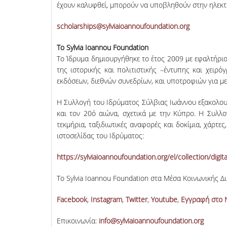
έχουν καλυφθεί, μπορούν να υποβληθούν στην ηλεκ
scholarships@sylviaioannoufoundation.org
Το Sylvia Ioannou Foundation
Το Ίδρυμα δημιουργήθηκε το έτος 2009 με εφαλτήριο
της ιστορικής και πολιτιστικής –έντυπης και χει
εκδόσεων, διεθνών συνεδρίων, και υποτροφιών για με
Η Συλλογή του Ιδρύματος Σύλβιας Ιωάννου εξακολουθε
και τον 20ό αιώνα, σχετικά με την Κύπρο. Η Συλλο
τεκμήρια, ταξιδιωτικές αναφορές και δοκίμια, χάρτε
ιστοσελίδας του Ιδρύματος:
https://sylviaioannoufoundation.org/el/collection/digital
Το Sylvia Ioannou Foundation στα Μέσα Κοινωνικής Δ
Facebook
,
Instagram
,
Twitter
,
Youtube
,
Εγγραφή στο 
Επικοινωνία:
info@sylviaioannoufoundation.org