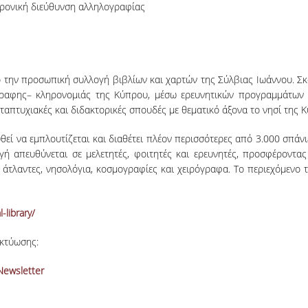
τρονική διεύθυνση αλληλογραφίας
 την προσωπική συλλογή βιβλίων και χαρτών της Σύλβιας Ιωάννου. Σκ
ρόγραφης– κληρονομιάς της Κύπρου, μέσω ερευνητικών προγραμμάτων 
ταπτυχιακές και διδακτορικές σπουδές με θεματικό άξονα το νησί της 
ί να εμπλουτίζεται και διαθέτει πλέον περισσότερες από 3.000 σπάνι
γή απευθύνεται σε μελετητές, φοιτητές και ερευνητές, προσφέροντα
ς, άτλαντες, νησολόγια, κοσμογραφίες και χειρόγραφα. Tο περιεχόμεν
-library/
ικτύωσης:
Newsletter