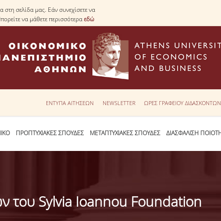
 στη σελίδα μας. Εάν συνεχίσετε να
Μπορείτε να μάθετε περισσότερα
εδώ
ΕΝΤΥΠΑ ΑΙΤΗΣΕΩΝ
NEWSLETTER
ΩΡΕΣ ΓΡΑΦΕΙΟΥ ΔΙΔΑΣΚΟΝΤΩ
ΙΚΟ
ΠΡΟΠΤΥΧΙΑΚΕΣ ΣΠΟΥΔΕΣ
ΜΕΤΑΠΤΥΧΙΑΚΕΣ ΣΠΟΥΔΕΣ
ΔΙΑΣΦΑΛΙΣΗ ΠΟΙΟΤ
 του Sylvia Ioannou Foundation