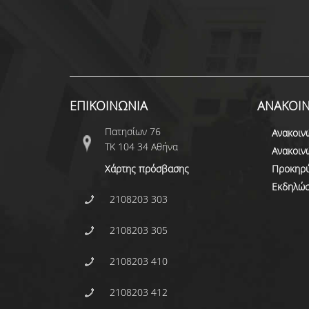
ΕΠΙΚΟΙΝΩΝΙΑ
ΑΝΑΚΟΙΝ
Πατησίων 76
Ανακοιν
ΤΚ 104 34 Αθήνα
Ανακοιν
Χάρτης πρόσβασης
Προκηρύ
Εκδηλώσ
2108203 303
2108203 305
2108203 410
2108203 412