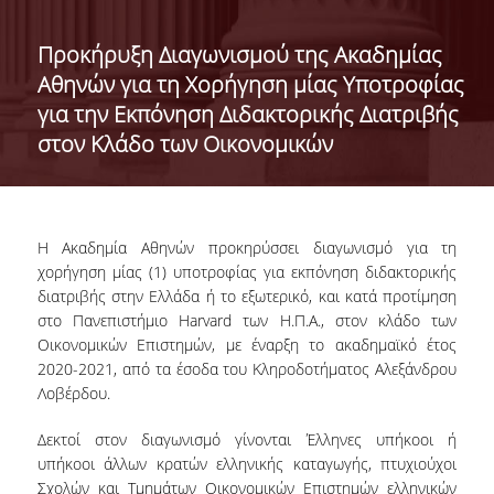
ΔΙΟΙΚΗΣΗ ΤΟΥ ΤΜΗΜΑΤΟΣ
Προκήρυξη Διαγωνισμού της Ακαδημίας
Αθηνών για τη Χορήγηση μίας Υποτροφίας
ΓΙΑ ΜΑΘΗΤΕΣ Γ' ΛΥΚΕΙΟΥ
για την Εκπόνηση Διδακτορικής Διατριβής
ΑΝΘΡΩΠΙΝΟ ΔΥΝΑΜΙΚΟ
στον Κλάδο των Οικονομικών
ΜΕΛΗ ΔΕΠ
ΑΦΥΠΗΡΕΤΗΣΑΝΤΑ ΜΕΛΗ ΔΕΠ
Η
Ακαδημία
Αθηνών
προκηρύσσει
διαγωνισμό
για
τη
ΕΠΙΤΙΜΟΙ ΔΙΔΑΚΤΟΡΕΣ
χορήγηση
μίας
(1)
υποτροφίας
για
εκπόνηση
διδακτορικής
διατριβής
στην
Ελλάδα
ή
το
εξωτερικό
, και
κατά
προτίμηση
ΜΕΤΑΔΙΔΑΚΤΟΡΕΣ
στο
Πανεπιστήμιο
Harvard των Η.Π.Α.,
στον
κλάδο
των
Οικονομικών
Επιστημών
,
με
έναρξη
το
ακαδημαϊκό
έτος
ΕΙΔΙΚΟ ΠΡΟΣΩΠΙΚΟ
2020-2021, από
τα
έσοδα
του
Κληροδοτήματος
Αλεξάνδρου
Λοβέρδου.
ΑΚΑΔΗΜΑΪΚΟΙ ΥΠΟΤΡΟΦΟΙ
Δεκτοί στον διαγωνισμό γίνονται Έλληνες υπήκοοι ή
ΕΝΤΕΤΑΛΜΕΝΟΙ ΔΙΔΑΣΚΟΝΤΕΣ
υπήκοοι άλλων κρατών ελληνικής καταγωγής, πτυχιούχοι
Σχολών και Τμημάτων Οικονομικών Επιστημών ελληνικών