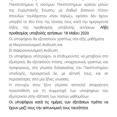
E.ΔΙ.Π.
Πανεπιστημίων ή ισοτίμων Πανεπιστημίων κρατών μελών
της Ευρωπαϊκής Ένωσης, με βαθμό βασικού τίτλου
ΕΠΙΣΤΗΜΟΝΙΚΟΙ ΣΥΝΕΡΓΑΤΕΣ
σπουδών τουλάχιστον «Λίαν Καλώς», εφόσον δεν έχουν
υπερβεί το 36ο έτος της ηλικίας τους κατά την ημερομηνία
Ε.Τ.Ε.Π
λήξης της προθεσμίας υποβολής αιτήσεων.
Λήξη
ΔΙΟΙΚΗΤΙΚΟ ΠΡΟΣΩΠΙΚΟ
προθεσμίας υποβολής αιτήσεων: 18 Μαΐου 2020
.
Οι υποψήφιοι θα εξεταστούν γραπτώς στα εξής μαθήματα:
ΜΗΤΡΩΑ
α) Μικροοικονομική Ανάλυση και
β) Μακροοικονομική Ανάλυση
ΠΡΟΠΤΥΧΙΑΚΕΣ ΣΠΟΥΔΕΣ
Οι υποψήφιοι υπότροφοι, οι επιθυμούντες να μεταβούν στο
εξωτερικό, θα εξεταστούν επίσης υποχρεωτικά, γραπτώς και
ΟΔΗΓΟΣ ΣΠΟΥΔΩΝ
προφορικώς, στη γλώσσα διδασκαλίας του Πανεπιστημίου
υποδοχής, προαιρετικά δε, με αίτησή τους, και σε
ΠΡΟΓΡΑΜΜΑ ΚΑΙ ΚΑΤΕΥΘΥΝΣΕΙΣ ΣΠΟΥΔΩΝ
περισσότερες από μία ξένες γλώσσες.
Η επιτυχία στην ξένη γλώσσα αποτελεί απαραίτητη
ΜΑΘΗΜΑΤΑ ΠΡΟΓΡΑΜΜΑΤΟΣ ΣΠΟΥΔΩΝ
προϋπόθεση για τη συμμετοχή των υποψηφίων του
εξωτερικού στην εξέταση των λοιπών μαθημάτων.
ΜΑΘΗΜΑΤΑ ΕΛΕΥΘΕΡΗΣ ΕΠΙΛΟΓΗΣ ΑΠΟ
Οι υποψήφιοι κατά τις ημέρες των εξετάσεων πρέπει να
ΑΛΛΑ ΤΜΗΜΑΤΑ
έχουν μαζί τους την αστυνομική τους ταυτότητα
.
ΔΗΛΩΣΕΙΣ ΜΑΘΗΜΑΤΩΝ