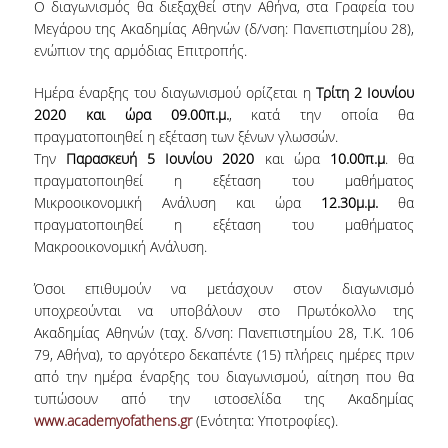
O διαγωνισμός θα διεξαχθεί στην Αθήνα, στα Γραφεία του
ΠΡΟΓΡΑΜΜΑ ERASMUS+
Μεγάρου της Ακαδημίας Αθηνών (δ/νση: Πανεπιστημίου 28),
ενώπιον της αρμόδιας Επιτροπής.
ΠΡΑΚΤΙΚΗ ΑΣΚΗΣΗ
Ημέρα έναρξης του διαγωνισμού ορίζεται η
Τρίτη 2 Ιουνίου
ΓΕΝΙΚΕΣ ΠΛΗΡΟΦΟΡΙΕΣ
2020 και ώρα 09.00π.μ.
, κατά την οποία θα
πραγματοποιηθεί η εξέταση των ξένων γλωσσών.
ΑΝΑΚΟΙΝΩΣΕΙΣ ΠΡΑΚΤΙΚΗΣ ΑΣΚΗΣΗΣ
Την
Παρασκευή 5 Ιουνίου 2020
και ώρα
10.00π.μ
. θα
πραγματοποιηθεί η εξέταση του μαθήματος
ΚΑΘΗΓΗΤΕΣ-ΣΥΜΒΟΥΛΟΙ ΣΠΟΥΔΩΝ
Μικροοικονομική Ανάλυση και ώρα
12.30μ.μ.
θα
πραγματοποιηθεί η εξέταση του μαθήματος
ΔΙΑΔΙΚΑΣΙΑ ΠΑΡΑΠΟΝΩΝ ΦΟΙΤΗΤΩΝ
Μακροοικονομική Ανάλυση.
ΒΕΒΑΙΩΣΗ ΓΝΩΣΗΣ ΠΛΗΡΟΦΟΡΙΚΗΣ ΚΑΙ
Όσοι επιθυμούν να μετάσχουν στον διαγωνισμό
ΧΕΙΡΙΣΜΟΥ Η.Υ.
υποχρεούνται να υποβάλουν στο Πρωτόκολλο της
Ακαδημίας Αθηνών (ταχ. δ/νση: Πανεπιστημίου 28, Τ.Κ. 106
ΕΠΑΝΕΞΕΤΑΣΗ ΓΙΑ ΒΕΛΤΙΩΣΗ ΒΑΘΜΟΛΟΓΙΑΣ
79, Αθήνα), το αργότερο δεκαπέντε (15) πλήρεις ημέρες πριν
ΔΙΚΑΙΩΜΑ ΓΙΑ ΠΡΟΦΟΡΙΚΗ ΕΞΕΤΑΣΗ
από την ημέρα έναρξης του διαγωνισμού, αίτηση που θα
τυπώσουν από την ιστοσελίδα της Ακαδημίας
ΠΡΟΓΡΑΜΜΑ ΣΠΟΥΔΩΝ ΣΤΙΣ ΕΠΙΣΤΗΜΕΣ
www.academyofathens.gr
(Ενότητα: Υποτροφίες).
ΤΗΣ ΑΓΩΓΗΣ ΚΑΙ ΤΗΣ ΕΚΠΑΙΔΕΥΣΗΣ