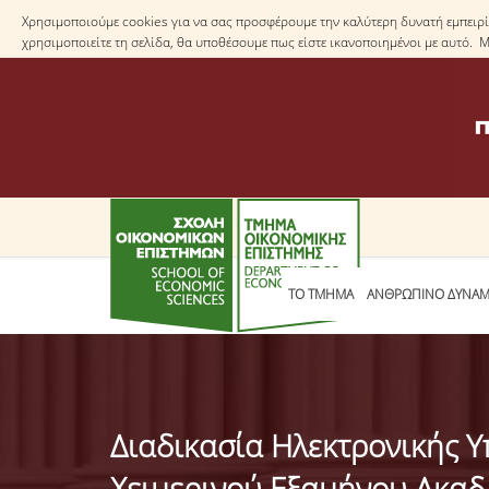
Χρησιμοποιούμε cookies για να σας προσφέρουμε την καλύτερη δυνατή εμπειρία
χρησιμοποιείτε τη σελίδα, θα υποθέσουμε πως είστε ικανοποιημένοι με αυτό. 
ΤΟ TΜΗΜΑ
ΑΝΘΡΩΠΙΝΟ ΔΥΝΑΜ
Διαδικασία Ηλεκτρονικής
Χειμερινού Εξαμήνου Ακαδ