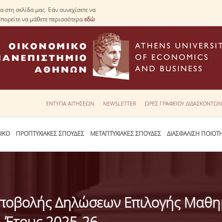
 στη σελίδα μας. Εάν συνεχίσετε να
Μπορείτε να μάθετε περισσότερα
εδώ
ΕΝΤΥΠΑ ΑΙΤΗΣΕΩΝ
NEWSLETTER
ΩΡΕΣ ΓΡΑΦΕΙΟΥ ΔΙΔΑΣΚΟΝΤΩ
ΙΚΟ
ΠΡΟΠΤΥΧΙΑΚΕΣ ΣΠΟΥΔΕΣ
ΜΕΤΑΠΤΥΧΙΑΚΕΣ ΣΠΟΥΔΕΣ
ΔΙΑΣΦΑΛΙΣΗ ΠΟΙΟΤ
 Υποβολής Δηλώσεων Επιλογής Μαθ
. Έτους 2025-26