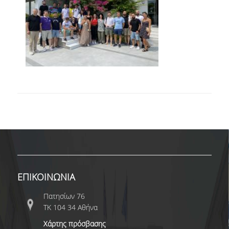
ΑΠΟ ΠΡΟΠΤΥΧΙΑΚΟΥΣ ΦΟΙΤΗΤΕΣ
ΑΠΟ ΤΕΛΕΙΟΦΟΙΤΟΥΣ
ΕΚΘΕΣΕΙΣ ΕΞΩΤΕΡΙΚΗΣ ΑΞΙΟΛΟΓΗΣΗΣ
MΟ.ΔΙ.Π.
ΕΡΕΥΝΑ
ΕΚΠΑΙΔΕΥΤΙΚΑ ΕΡΓΑΣΤΗΡΙΑ
ΕΡΕΥΝΗΤΙΚΑ ΕΡΓΑΣΤΗΡΙΑ
ΕΡΓΑΣΤΗΡΙΟ ΜΕΛΕΤΩΝ ΟΙΚΟΝΟΜΙΚΗΣ
ΠΟΛΙΤΙΚΗΣ
ΕΠΙΚΟΙΝΩΝΙΑ
ΕΡΓΑΣΤΗΡΙΟ ΟΙΚΟΝΟΜΕΤΡΙΑΣ
Πατησίων 76
ΤΚ 104 34 Αθήνα
ΕΡΓΑΣΤΗΡΙΟ ΟΙΚΟΝΟΜΙΚΗΣ ΑΝΑΠΤΥΞΗΣ ΚΑΙ
ΚΟΙΝΩΝΙΚΗΣ ΠΟΛΙΤΙΚΗΣ
Χάρτης πρόσβασης