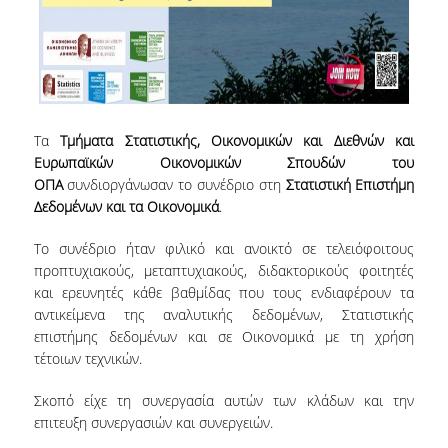
E.ΔΙ.Π.
ΕΠΙΣΤΗΜΟΝΙΚΟΙ ΣΥΝΕΡΓΑΤΕΣ
Ε.Τ.Ε.Π
ΔΙΟΙΚΗΤΙΚΟ ΠΡΟΣΩΠΙΚΟ
Τα
Τμήματα Στατιστικής, Οικονομικών και Διεθνών και
Ευρωπαϊκών Οικονομικών Σπουδών του
ΜΗΤΡΩΑ
ΟΠΑ
συνδιοργάνωσαν το συνέδριο στη
Στατιστική Επιστήμη
ΠΡΟΠΤΥΧΙΑΚΕΣ ΣΠΟΥΔΕΣ
Δεδομένων και τα Οικονομικά
.
Το συνέδριο ήταν φιλικό και ανοικτό σε τελειόφοιτους
ΟΔΗΓΟΣ ΣΠΟΥΔΩΝ
προπτυχιακούς, μεταπτυχιακούς, διδακτορικούς φοιτητές
ΠΡΟΓΡΑΜΜΑ ΚΑΙ ΚΑΤΕΥΘΥΝΣΕΙΣ ΣΠΟΥΔΩΝ
και ερευνητές κάθε βαθμίδας που τους ενδιαφέρουν τα
αντικείμενα της αναλυτικής δεδομένων, Στατιστικής
ΜΑΘΗΜΑΤΑ ΠΡΟΓΡΑΜΜΑΤΟΣ ΣΠΟΥΔΩΝ
επιστήμης δεδομένων και σε Οικονομικά με τη χρήση
τέτοιων τεχνικών.
ΜΑΘΗΜΑΤΑ ΕΛΕΥΘΕΡΗΣ ΕΠΙΛΟΓΗΣ ΑΠΟ
ΑΛΛΑ ΤΜΗΜΑΤΑ
Σκοπό είχε τη συνεργασία αυτών των κλάδων και την
επιτευξη συνεργασιών και συνεργειών.
ΔΗΛΩΣΕΙΣ ΜΑΘΗΜΑΤΩΝ