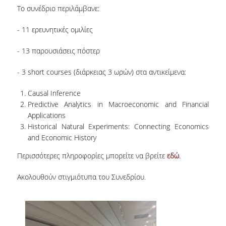
Το συνέδριο περιλάμβανε:
ΠΡΟΓΡΑΜΜΑ ERASMUS+
- 11 ερευνητικές ομιλίες
ΠΡΑΚΤΙΚΗ ΑΣΚΗΣΗ
- 13 παρουσιάσεις πόστερ
ΓΕΝΙΚΕΣ ΠΛΗΡΟΦΟΡΙΕΣ
- 3 short courses (διάρκειας 3 ωρών) στα αντικείμενα:
ΑΝΑΚΟΙΝΩΣΕΙΣ ΠΡΑΚΤΙΚΗΣ ΑΣΚΗΣΗΣ
Causal Inference
ΚΑΘΗΓΗΤΕΣ-ΣΥΜΒΟΥΛΟΙ ΣΠΟΥΔΩΝ
Predictive Analytics in Macroeconomic and Financial
Applications
ΔΙΑΔΙΚΑΣΙΑ ΠΑΡΑΠΟΝΩΝ ΦΟΙΤΗΤΩΝ
Historical Natural Experiments: Connecting Economics
and Economic History
ΒΕΒΑΙΩΣΗ ΓΝΩΣΗΣ ΠΛΗΡΟΦΟΡΙΚΗΣ ΚΑΙ
ΧΕΙΡΙΣΜΟΥ Η.Υ.
Περισσότερες πληροφορίες μπορείτε να βρείτε
εδώ
.
ΕΠΑΝΕΞΕΤΑΣΗ ΓΙΑ ΒΕΛΤΙΩΣΗ ΒΑΘΜΟΛΟΓΙΑΣ
Ακολουθούν στιγμιότυπα του Συνεδρίου.
ΔΙΚΑΙΩΜΑ ΓΙΑ ΠΡΟΦΟΡΙΚΗ ΕΞΕΤΑΣΗ
ΠΡΟΓΡΑΜΜΑ ΣΠΟΥΔΩΝ ΣΤΙΣ ΕΠΙΣΤΗΜΕΣ
ΤΗΣ ΑΓΩΓΗΣ ΚΑΙ ΤΗΣ ΕΚΠΑΙΔΕΥΣΗΣ