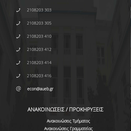
ΜΕΤΑΔΙΔΑΚΤΟΡΙΚΗ ΕΡΕΥΝΑ
2108203 303
ΠΡΟΣΦΑΤΕΣ ΔΗΜΟΣΙΕΥΣΕΙΣ
2108203 305
ΜΕΛΩΝ ΔΕΠ
2108203 410
ΥΠΟΨΗΦΙΩΝ ΔΙΔΑΚΤΟΡΩΝ - ΔΙΔΑΚΤΟΡΩΝ &
2108203 412
ΜΕΤΑΔΙΔΑΚΤΟΡΙΚΩΝ ΕΡΕΥΝΗΤΩΝ
ΣΥΝΕΔΡΙΑ
2108203 414
ΕΡΕΥΝΗΤΙΚΑ ΔΟΚΙΜΙΑ
2108203 416
ΣΕΙΡΕΣ ΣΕΜΙΝΑΡΙΩΝ
econ@aueb.gr
RESEARCH SEMINAR SERIES
ΑΝΑΚΟΙΝΩΣΕΙΣ / ΠΡΟΚΗΡΥΞΕΙΣ
INTERNAL DEPARTMENT SEMINARS
Ανακοινώσεις Τμήματος
JERS SEMINARS
Ανακοινώσεις Γραμματείας