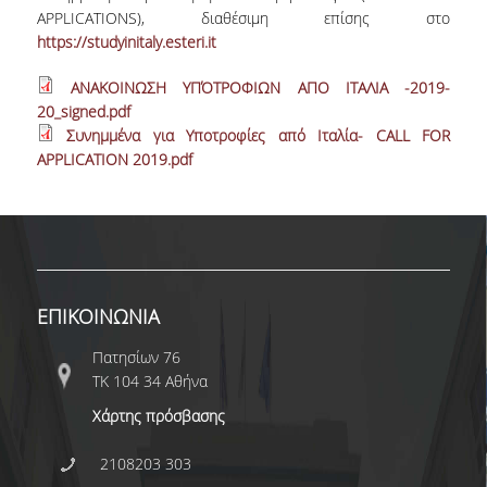
E.ΔΙ.Π.
APPLICATIONS), διαθέσιμη επίσης στο
https://studyinitaly.esteri.it
ΕΠΙΣΤΗΜΟΝΙΚΟΙ ΣΥΝΕΡΓΑΤΕΣ
ΑΝΑΚΟΙΝΩΣΗ ΥΠΌΤΡΟΦΙΩΝ ΑΠΟ ΙΤΑΛΙΑ -2019-
Ε.Τ.Ε.Π
20_signed.pdf
ΔΙΟΙΚΗΤΙΚΟ ΠΡΟΣΩΠΙΚΟ
Συνημμένα για Υποτροφίες από Ιταλία- CALL FOR
APPLICATION 2019.pdf
ΜΗΤΡΩΑ
ΠΡΟΠΤΥΧΙΑΚΕΣ ΣΠΟΥΔΕΣ
ΟΔΗΓΟΣ ΣΠΟΥΔΩΝ
ΕΠΙΚΟΙΝΩΝΙΑ
ΠΡΟΓΡΑΜΜΑ ΚΑΙ ΚΑΤΕΥΘΥΝΣΕΙΣ ΣΠΟΥΔΩΝ
Πατησίων 76
ΜΑΘΗΜΑΤΑ ΠΡΟΓΡΑΜΜΑΤΟΣ ΣΠΟΥΔΩΝ
ΤΚ 104 34 Αθήνα
ΜΑΘΗΜΑΤΑ ΕΛΕΥΘΕΡΗΣ ΕΠΙΛΟΓΗΣ ΑΠΟ
Χάρτης πρόσβασης
ΑΛΛΑ ΤΜΗΜΑΤΑ
2108203 303
ΔΗΛΩΣΕΙΣ ΜΑΘΗΜΑΤΩΝ