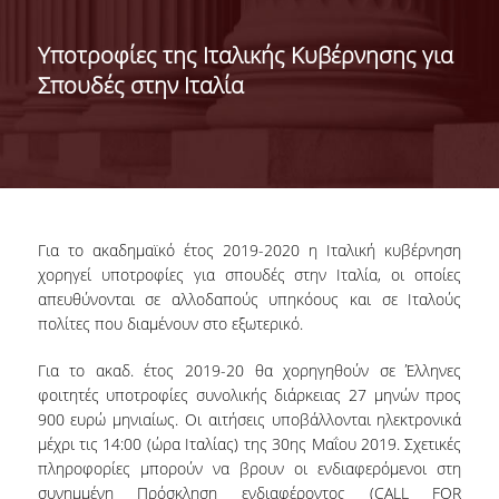
ΔΙΟΙΚΗΣΗ ΤΟΥ ΤΜΗΜΑΤΟΣ
Υποτροφίες της Ιταλικής Κυβέρνησης για
Σπουδές στην Ιταλία
ΓΙΑ ΜΑΘΗΤΕΣ Γ' ΛΥΚΕΙΟΥ
ΑΝΘΡΩΠΙΝΟ ΔΥΝΑΜΙΚΟ
ΜΕΛΗ ΔΕΠ
ΑΦΥΠΗΡΕΤΗΣΑΝΤΑ ΜΕΛΗ ΔΕΠ
Για το ακαδημαϊκό έτος 2019-2020 η Ιταλική κυβέρνηση
ΕΠΙΤΙΜΟΙ ΔΙΔΑΚΤΟΡΕΣ
χορηγεί υποτροφίες για σπουδές στην Ιταλία, οι οποίες
απευθύνονται σε αλλοδαπούς υπηκόους και σε Ιταλούς
ΜΕΤΑΔΙΔΑΚΤΟΡΕΣ
πολίτες που διαμένουν στο εξωτερικό.
ΕΙΔΙΚΟ ΠΡΟΣΩΠΙΚΟ
Για το ακαδ. έτος 2019-20 θα χορηγηθούν σε Έλληνες
φοιτητές υποτροφίες συνολικής διάρκειας 27 μηνών προς
ΑΚΑΔΗΜΑΪΚΟΙ ΥΠΟΤΡΟΦΟΙ
900 ευρώ μηνιαίως. Οι αιτήσεις υποβάλλονται ηλεκτρονικά
μέχρι τις 14:00 (ώρα Ιταλίας) της 30ης Μαΐου 2019. Σχετικές
ΕΝΤΕΤΑΛΜΕΝΟΙ ΔΙΔΑΣΚΟΝΤΕΣ
πληροφορίες μπορούν να βρουν οι ενδιαφερόμενοι στη
συνημμένη Πρόσκληση ενδιαφέροντος (CALL FOR