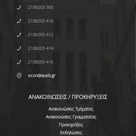
2108203 305
ΠΡΟΓΡΑΜΜΑ ERASMUS+
ΠΡΑΚΤΙΚΗ ΑΣΚΗΣΗ
2108203 410
ΓΕΝΙΚΕΣ ΠΛΗΡΟΦΟΡΙΕΣ
2108203 412
ΑΝΑΚΟΙΝΩΣΕΙΣ ΠΡΑΚΤΙΚΗΣ ΑΣΚΗΣΗΣ
2108203 414
ΚΑΘΗΓΗΤΕΣ-ΣΥΜΒΟΥΛΟΙ ΣΠΟΥΔΩΝ
2108203 416
ΔΙΑΔΙΚΑΣΙΑ ΠΑΡΑΠΟΝΩΝ ΦΟΙΤΗΤΩΝ
econ@aueb.gr
ΒΕΒΑΙΩΣΗ ΓΝΩΣΗΣ ΠΛΗΡΟΦΟΡΙΚΗΣ ΚΑΙ
ΧΕΙΡΙΣΜΟΥ Η.Υ.
ΑΝΑΚΟΙΝΩΣΕΙΣ / ΠΡΟΚΗΡΥΞΕΙΣ
ΕΠΑΝΕΞΕΤΑΣΗ ΓΙΑ ΒΕΛΤΙΩΣΗ ΒΑΘΜΟΛΟΓΙΑΣ
Ανακοινώσεις Τμήματος
ΔΙΚΑΙΩΜΑ ΓΙΑ ΠΡΟΦΟΡΙΚΗ ΕΞΕΤΑΣΗ
Ανακοινώσεις Γραμματείας
Προκηρύξεις
ΠΡΟΓΡΑΜΜΑ ΣΠΟΥΔΩΝ ΣΤΙΣ ΕΠΙΣΤΗΜΕΣ
Εκδηλώσεις
ΤΗΣ ΑΓΩΓΗΣ ΚΑΙ ΤΗΣ ΕΚΠΑΙΔΕΥΣΗΣ