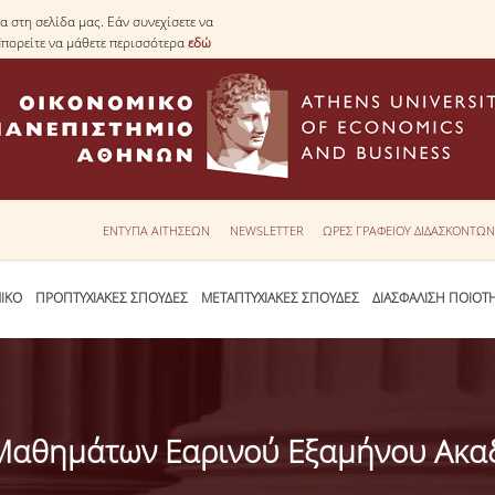
 στη σελίδα μας. Εάν συνεχίσετε να
Μπορείτε να μάθετε περισσότερα
εδώ
ΕΝΤΥΠΑ ΑΙΤΗΣΕΩΝ
NEWSLETTER
ΩΡΕΣ ΓΡΑΦΕΙΟΥ ΔΙΔΑΣΚΟΝΤΩ
ΙΚΟ
ΠΡΟΠΤΥΧΙΑΚΕΣ ΣΠΟΥΔΕΣ
ΜΕΤΑΠΤΥΧΙΑΚΕΣ ΣΠΟΥΔΕΣ
ΔΙΑΣΦΑΛΙΣΗ ΠΟΙΟΤ
Μαθημάτων Εαρινού Εξαμήνου Ακαδ