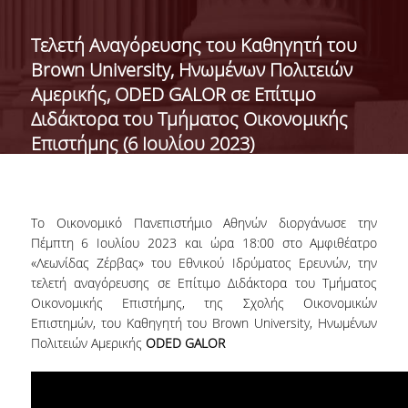
ΔΙΟΙΚΗΣΗ ΤΟΥ ΤΜΗΜΑΤΟΣ
Tελετή Αναγόρευσης του Καθηγητή του
Brown University, Ηνωμένων Πολιτειών
ΓΙΑ ΜΑΘΗΤΕΣ Γ' ΛΥΚΕΙΟΥ
Αμερικής, ODED GALOR σε Επίτιμο
ΑΝΘΡΩΠΙΝΟ ΔΥΝΑΜΙΚΟ
Διδάκτορα του Τμήματος Οικονομικής
Επιστήμης (6 Ιουλίου 2023)
ΜΕΛΗ ΔΕΠ
ΑΦΥΠΗΡΕΤΗΣΑΝΤΑ ΜΕΛΗ ΔΕΠ
ΕΠΙΤΙΜΟΙ ΔΙΔΑΚΤΟΡΕΣ
Το Οικονομικό Πανεπιστήμιο Αθηνών διοργάνωσε την
Πέμπτη 6 Ιουλίου 2023 και ώρα 18:00 στo Αμφιθέατρο
ΜΕΤΑΔΙΔΑΚΤΟΡΕΣ
«Λεωνίδας Ζέρβας» του Εθνικού Ιδρύματος Ερευνών, την
τελετή αναγόρευσης σε Επίτιμο Διδάκτορα του Τμήματος
ΕΙΔΙΚΟ ΠΡΟΣΩΠΙΚΟ
Οικονομικής Επιστήμης, της Σχολής Οικονομικών
Επιστημών, του Καθηγητή του Brown University, Ηνωμένων
ΑΚΑΔΗΜΑΪΚΟΙ ΥΠΟΤΡΟΦΟΙ
Πολιτειών Αμερικής
ODED GALOR
ΕΝΤΕΤΑΛΜΕΝΟΙ ΔΙΔΑΣΚΟΝΤΕΣ