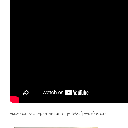
E.ΔΙ.Π.
ΕΠΙΣΤΗΜΟΝΙΚΟΙ ΣΥΝΕΡΓΑΤΕΣ
Ε.Τ.Ε.Π
ΔΙΟΙΚΗΤΙΚΟ ΠΡΟΣΩΠΙΚΟ
ΜΗΤΡΩΑ
ΠΡΟΠΤΥΧΙΑΚΕΣ ΣΠΟΥΔΕΣ
ΟΔΗΓΟΣ ΣΠΟΥΔΩΝ
ΠΡΟΓΡΑΜΜΑ ΚΑΙ ΚΑΤΕΥΘΥΝΣΕΙΣ ΣΠΟΥΔΩΝ
ΜΑΘΗΜΑΤΑ ΠΡΟΓΡΑΜΜΑΤΟΣ ΣΠΟΥΔΩΝ
ΜΑΘΗΜΑΤΑ ΕΛΕΥΘΕΡΗΣ ΕΠΙΛΟΓΗΣ ΑΠΟ
ΑΛΛΑ ΤΜΗΜΑΤΑ
Ακολουθούν στιγμιότυπα από την Τελετή Αναγόρευσης.
ΔΗΛΩΣΕΙΣ ΜΑΘΗΜΑΤΩΝ