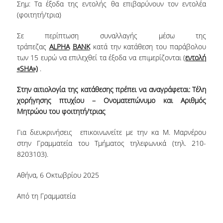
ΠΙΣΤΟΠΟΙΗΣΗ
Σημ: Τα έξοδα της εντολής θα επιβαρύνουν τον εντολέα
(φοιτητή/τρια)
ΑΞΙΟΛΟΓΗΣΗ
Σε περίπτωση συναλλαγής μέσω της
τράπεζας
ALPHA
BANK
κατά την κατάθεση του παράβολου
ΑΠΟ ΠΡΟΠΤΥΧΙΑΚΟΥΣ ΦΟΙΤΗΤΕΣ
των 15 ευρώ να επιλεχθεί τα έξοδα να επιμερίζονται (
εντολή
ΑΠΟ ΤΕΛΕΙΟΦΟΙΤΟΥΣ
«
SHA
»)
.
ΕΚΘΕΣΕΙΣ ΕΞΩΤΕΡΙΚΗΣ
Στην αιτιολογία της κατάθεσης πρέπει να αναγράφεται: Τέλη
ΑΞΙΟΛΟΓΗΣΗΣ
χορήγησης πτυχίου – Ονοματεπώνυμο και Αριθμός
Μητρώου του φοιτητή/τριας
ΜΟ.ΔΙ.Π.
Για διευκρινήσεις επικοινωνείτε με την κα Μ. Μαρνέρου
στην Γραμματεία του Τμήματος τηλεφωνικά (τηλ. 210-
ΕΡΕΥΝΑ
8203103).
ΔΗΜΟΣΙΕΥΣΕΙΣ
Αθήνα, 6 Οκτωβρίου 2025
ΕΡΕΥΝΗΤΙΚΑ ΠΕΔΙΑ
Από τη Γραμματεία
ΕΡΕΥΝΗΤΙΚΑ ΕΡΓΑΣΤΗΡΙΑ