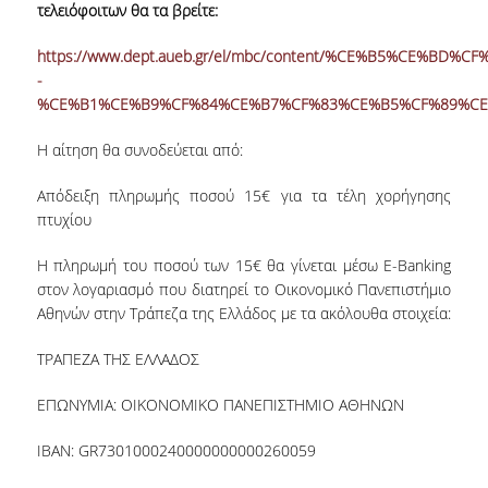
τελειόφοιτων θα τα βρείτε:
ΚΑΤΑΤΑΚΤΗΡΙΕΣ ΕΞΕΤΑΣΕΙΣ
https://www.dept.aueb.gr/el/mbc/content/%CE%B5%CE%BD
ΔΙΑΔΙΚΑΣΙΕΣ ΦΟΙΤΗΣΗΣ
-
%CE%B1%CE%B9%CF%84%CE%B7%CF%83%CE%B5%CF%89%C
ΑΠΑΛΛΑΓΗ ΑΠΟ ΜΑΘΗΜΑΤΑ ΞΕΝΗΣ ΓΛΩΣΣΑΣ
Η αίτηση θα συνοδεύεται από:
ΜΕΤΑΠΤΥΧΙΑΚΕΣ ΣΠΟΥΔΕΣ
Απόδειξη πληρωμής ποσού 15€ για τα τέλη χορήγησης
ΠΛΗΡΟΥΣ ΦΟΙΤΗΣΗΣ
πτυχίου
ΜΕΡΙΚΗΣ ΦΟΙΤΗΣΗΣ
Η πληρωμή του ποσού των 15€ θα γίνεται μέσω E-Banking
στον λογαριασμό που διατηρεί το Οικονομικό Πανεπιστήμιο
ΔΙΔΑΚΤΟΡΙΚΟ ΠΡΟΓΡΑΜΜΑ
Αθηνών στην Τράπεζα της Ελλάδος με τα ακόλουθα στοιχεία:
ΔΙΑΣΦΑΛΙΣΗ ΠΟΙΟΤΗΤΑΣ
ΤΡΑΠΕΖΑ ΤΗΣ ΕΛΛΑΔΟΣ
ΠΟΛΙΤΙΚΗ ΠΟΙΟΤΗΤΑΣ
ΕΠΩΝΥΜΙΑ: ΟΙΚΟΝΟΜΙΚΟ ΠΑΝΕΠΙΣΤΗΜΙΟ ΑΘΗΝΩΝ
ΔΕΔΟΜΕΝΑ ΠΟΙΟΤΗΤΑΣ
IBAN: GR7301000240000000000260059