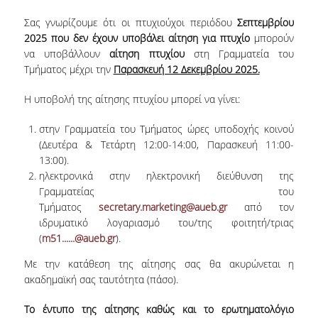
Σας γνωρίζουμε ότι οι πτυχιούχοι περιόδου
Σεπτεμβρίου
ΔΙΟΙΚΗΤΙΚΟ ΠΡΟΣΩΠΙΚΟ
2025 που δεν έχουν υποβάλει αίτηση για πτυχίο
μπορούν
ΜΗΤΡΩΑ ΜΕΛΩΝ ΤΜΗΜΑΤΟΣ
να υποβάλλουν
αίτηση πτυχίου
στη Γραμματεία του
Τμήματος μέχρι την
Παρασκευή 12 Δεκεμβρίου 2025.
ΕΝΤΕΤΑΛΜΕΝΟΙ ΔΙΔΑΣΚΟΝΤΕΣ ΑΚΑΔ.
ΕΤΟΥΣ '25-'26
Η υποβολή της αίτησης πτυχίου μπορεί να γίνει:
στην Γραμματεία του Τμήματος ώρες υποδοχής κοινού
ΠΡΟΠΤΥΧΙΑΚΕΣ ΣΠΟΥΔΕΣ
(Δευτέρα & Τετάρτη 12:00-14:00, Παρασκευή 11:00-
13:00).
ΥΠΟΨΗΦΙΟΙ ΦΟΙΤΗΤΕΣ
ηλεκτρονικά στην ηλεκτρονική διεύθυνση της
Γραμματείας του
ΠΡΟΓΡΑΜΜΑ ΚΑΙ ΚΑΤΕΥΘΥΝΣΕΙΣ ΣΠΟΥΔΩΝ
Τμήματος
secretary.marketing@aueb.gr
από τον
ΑΝΑΛΥΤΙΚΗ ΠΑΡΟΥΣΙΑΣΗ ΜΑΘΗΜΑΤΩΝ
ιδρυματικό λογαριασμό του/της φοιτητή/τριας
(
m51......@aueb.gr
).
ΠΡΑΚΤΙΚΗ ΑΣΚΗΣΗ
Με την κατάθεση της αίτησης σας θα ακυρώνεται η
ΠΡΟΓΡΑΜΜΑ ERASMUS+
ακαδημαϊκή σας ταυτότητα (πάσο).
Η ΖΩΗ ΣΤΟ ΤΜΗΜΑ
Το έντυπο της αίτησης καθώς και το ερωτηματολόγιο