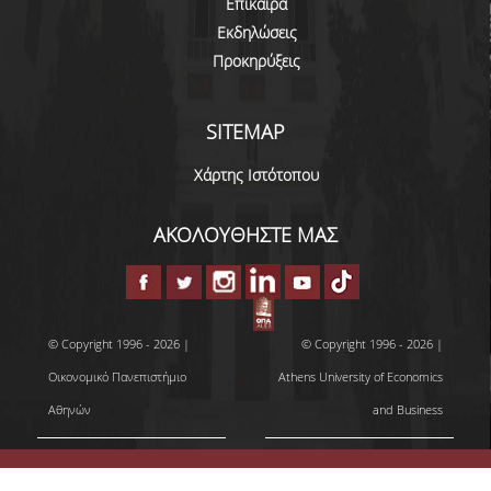
Επίκαιρα
ΝΕΑ
Εκδηλώσεις
Προκηρύξεις
ΑΝΑΚΟΙΝΩΣΕΙΣ
ΕΠΙΚΑΙΡΑ
SITEMAP
ΕΚΔΗΛΩΣΕΙΣ
Χάρτης Ιστότοπου
ΠΡΟΚΗΡΥΞΕΙΣ
ΑΚΟΛΟΥΘΗΣΤΕ ΜΑΣ
ΠΡΟΚΗΡΥΞΕΙΣ ΑΠΟΚΤΗΣΗΣ ΑΚΑΔΗΜΑΪΚΗΣ
ΕΜΠΕΙΡΙΑΣ
ΕΠΙΚΟΙΝΩΝΙΑ
© Copyright 1996 - 2026 |
© Copyright 1996 - 2026 |
Οικονομικό Πανεπιστήμιο
Athens University of Economics
Αθηνών
and Business