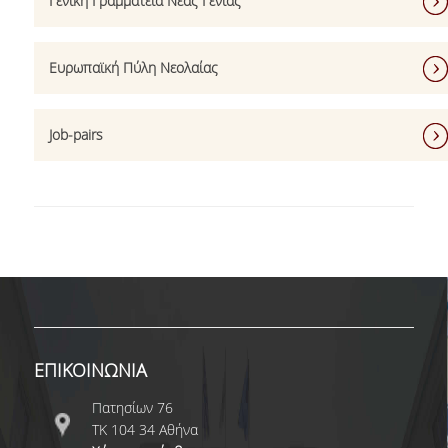
Γενική Γραμματεία Νέας Γενιάς
ΚΑΤΑΤΑΚΤΗΡΙΕΣ ΕΞΕΤΑΣΕΙΣ
Ευρωπαϊκή Πύλη Νεολαίας
ΔΙΑΔΙΚΑΣΙΕΣ ΦΟΙΤΗΣΗΣ
ΑΠΑΛΛΑΓΗ ΑΠΟ ΜΑΘΗΜΑΤΑ ΞΕΝΗΣ ΓΛΩΣΣΑΣ
Job-pairs
ΜΕΤΑΠΤΥΧΙΑΚΕΣ ΣΠΟΥΔΕΣ
ΠΛΗΡΟΥΣ ΦΟΙΤΗΣΗΣ
ΜΕΡΙΚΗΣ ΦΟΙΤΗΣΗΣ
ΔΙΔΑΚΤΟΡΙΚΟ ΠΡΟΓΡΑΜΜΑ
ΔΙΑΣΦΑΛΙΣΗ ΠΟΙΟΤΗΤΑΣ
ΕΠΙΚΟΙΝΩΝΙΑ
ΠΟΛΙΤΙΚΗ ΠΟΙΟΤΗΤΑΣ
Πατησίων 76
ΔΕΔΟΜΕΝΑ ΠΟΙΟΤΗΤΑΣ
ΤΚ 104 34 Αθήνα