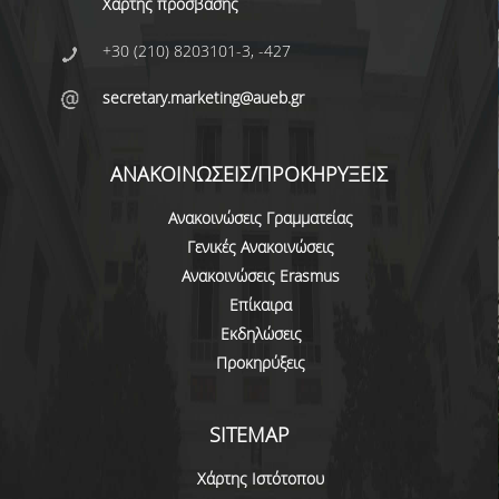
ΠΙΣΤΟΠΟΙΗΣΗ
Χάρτης πρόσβασης
ΑΞΙΟΛΟΓΗΣΗ
+30 (210) 8203101-3, -427
secretary.marketing@aueb.gr
ΑΠΟ ΠΡΟΠΤΥΧΙΑΚΟΥΣ ΦΟΙΤΗΤΕΣ
ΑΠΟ ΤΕΛΕΙΟΦΟΙΤΟΥΣ
ΑΝΑΚΟΙΝΩΣΕΙΣ/ΠΡΟΚΗΡΥΞΕΙΣ
ΕΚΘΕΣΕΙΣ ΕΞΩΤΕΡΙΚΗΣ
Ανακοινώσεις Γραμματείας
ΑΞΙΟΛΟΓΗΣΗΣ
Γενικές Ανακοινώσεις
ΜΟ.ΔΙ.Π.
Ανακοινώσεις Erasmus
Επίκαιρα
ΕΡΕΥΝΑ
Εκδηλώσεις
Προκηρύξεις
ΔΗΜΟΣΙΕΥΣΕΙΣ
ΕΡΕΥΝΗΤΙΚΑ ΠΕΔΙΑ
SITEMAP
ΕΡΕΥΝΗΤΙΚΑ ΕΡΓΑΣΤΗΡΙΑ
Χάρτης Ιστότοπου