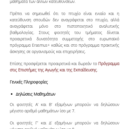
ΠΙΣΤΟΠΟΙΗΣΗ
μαθήματα των άλλων κατευθύνσεων.
ΑΞΙΟΛΟΓΗΣΗ
Πρέπει να σημειωθεί ότι το πτυχίο είναι ενιαίο και η
κατεύθυνση σπουδών δεν αναγράφεται στο πτυχίο, αλλά
αναγράφεται μόνο στο πιστοποιητικό αναλυτικής
ΑΠΟ ΠΡΟΠΤΥΧΙΑΚΟΥΣ ΦΟΙΤΗΤΕΣ
βαθμολογίας. Στους φοιτητές του τμήματος δίνεται
προαιρετικά δυνατότητα συμμετοχής στο ευρωπαϊκό
ΑΠΟ ΤΕΛΕΙΟΦΟΙΤΟΥΣ
πρόγραμμα Erasmus+ καθώς και στο πρόγραμμα πρακτικής
ΕΚΘΕΣΕΙΣ ΕΞΩΤΕΡΙΚΗΣ
άσκησης σε οργανισμούς και επιχειρήσεις.
ΑΞΙΟΛΟΓΗΣΗΣ
Επίσης προσφέρεται προαιρετικά και δωρεάν το
Πρόγραμμα
στις Επιστήμες της Αγωγής και της Εκπαίδευσης
.
ΜΟ.ΔΙ.Π.
Γενικές Πληροφορίες
ΕΡΕΥΝΑ
Δηλώσεις Μαθημάτων
ΔΗΜΟΣΙΕΥΣΕΙΣ
Οι φοιτητές Α’ και Β’ εξαμήνων μπορούν να δηλώσουν
ΕΡΕΥΝΗΤΙΚΑ ΠΕΔΙΑ
μέγιστο αριθμό μαθημάτων ίσο με 7.
ΕΡΕΥΝΗΤΙΚΑ ΕΡΓΑΣΤΗΡΙΑ
Οι φοιτητές Γ’ και Δ’ εξαμήνων μπορούν να δηλώσουν