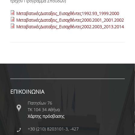
τρέχον Πρόγραμμα Σπουδών)
ΜεταβατικέςΔιαταξεις_Εισαχθέντες1992.93_1999.2000
ΜεταβατικέςΔιαταξεις_Εισαχθέντες2000.2001_2001.2002
ΜεταβατικέςΔιαταξεις_Εισαχθέντες2002.2003_2013.2014
ΕΠΙΚΟΙΝΩΝΙΑ
Πατησίων 76
ΤΚ 104 34 Αθήνα
Χάρτης πρόσβασης
+30 (210) 8203101-3, -427