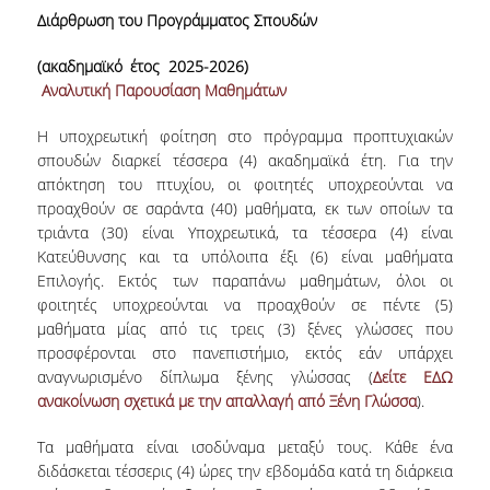
Διάρθρωση του Προγράμματος Σπουδών
ΔΙΟΙΚΗΤΙΚΟ ΠΡΟΣΩΠΙΚΟ
(ακαδημαϊκό έτος 2025-2026)
ΜΗΤΡΩΑ ΜΕΛΩΝ ΤΜΗΜΑΤΟΣ
Αναλυτική Παρουσίαση Μαθημάτων
ΕΝΤΕΤΑΛΜΕΝΟΙ ΔΙΔΑΣΚΟΝΤΕΣ ΑΚΑΔ.
Η υποχρεωτική φοίτηση στο πρόγραμμα προπτυχιακών
ΕΤΟΥΣ '25-'26
σπουδών διαρκεί τέσσερα (4) ακαδημαϊκά έτη. Για την
απόκτηση του πτυχίου, οι φοιτητές υποχρεούνται να
ΠΡΟΠΤΥΧΙΑΚΕΣ ΣΠΟΥΔΕΣ
προαχθούν σε σαράντα (40) μαθήματα, εκ των οποίων τα
τριάντα (30) είναι
Υποχρεωτικά
, τα τέσσερα (4) είναι
ΥΠΟΨΗΦΙΟΙ ΦΟΙΤΗΤΕΣ
Κατεύθυνσης
και τα υπόλοιπα έξι (6) είναι μαθήματα
Επιλογής
. Εκτός των παραπάνω μαθημάτων, όλοι οι
ΠΡΟΓΡΑΜΜΑ ΚΑΙ ΚΑΤΕΥΘΥΝΣΕΙΣ ΣΠΟΥΔΩΝ
φοιτητές υποχρεούνται να προαχθούν σε πέντε (5)
μαθήματα μίας από τις τρεις (3) ξένες γλώσσες που
ΑΝΑΛΥΤΙΚΗ ΠΑΡΟΥΣΙΑΣΗ ΜΑΘΗΜΑΤΩΝ
προσφέρονται στο πανεπιστήμιο, εκτός εάν υπάρχει
αναγνωρισμένο δίπλωμα ξένης γλώσσας (
Δείτε ΕΔΩ
ΠΡΑΚΤΙΚΗ ΑΣΚΗΣΗ
ανακοίνωση σχετικά με την απαλλαγή από Ξένη Γλώσσα
).
ΠΡΟΓΡΑΜΜΑ ERASMUS+
Τα μαθήματα είναι ισοδύναμα μεταξύ τους. Κάθε ένα
διδάσκεται τέσσερις (4) ώρες την εβδομάδα κατά τη διάρκεια
Η ΖΩΗ ΣΤΟ ΤΜΗΜΑ