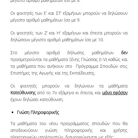
μέγιστο αριθμό μαθημάτων ίσο με 8.
ΔΙΑΤΡΙΒΕΣ
Οι φοιτητές των Ε’ και ΣΤ’ εξαμήνων μπορούν να δηλώσουν
ΕΡΕΥΝΗΤΙΚΑ ΣΕΜΙΝΑΡΙΑ
μέγιστο αριθμό μαθημάτων ίσο με 9.
ΕΡΕΥΝΗΤΙΚΑ ΕΡΓΑ
Οι φοιτητές των Ζ’ και Η' εξαμήνων και έπειτα μπορούν να
δηλώσουν μέγιστο αριθμό μαθημάτων ίσο με 10.
ΚΑΡΙΕΡΑ
Στο μέγιστο αριθμό δήλωσης μαθημάτων
δεν
ΕΠΑΓΓΕΛΜΑΤΙΚΕΣ ΠΡΟΟΠΤΙΚΕΣ
προσμετρούνται τα μαθήματα Ξένης Γλώσσας (I-V) καθώς και
τα μαθήματα που ανήκουν στο Πρόγραμμα Σπουδών στις
ΔΙΑΔΡΟΜΕΣ ΑΠΟΦΟΙΤΩΝ
Επιστήμες της Αγωγής και της Εκπαίδευσης.
ΣΥΜΒΟΥΛΕΣ ΚΑΡΙΕΡΑΣ
Οι φοιτητές μπορούν να δηλώνουν τα μαθήματα
Κατεύθυνσης
από το 7
ο
εξάμηνο κι έπειτα, και
μόνο εφόσον
ΕΥΚΑΙΡΙΕΣ ΕΡΓΑΣΙΑΣ
έχουν δηλώσει κατεύθυνση.
ΕΠΑΓΓΕΛΜΑΤΙΚΗ ΚΑΤΑΡΤΙΣΗ
Γνώση Πληροφορικής
ΣΥΝΔΕΣΗ ΜΕ ΤΗΝ ΕΠΙΧΕΙΡΗΜΑΤΙΚΗ ΚΟΙΝΟΤΗΤΑ
Τα μαθήματα του νέου προγράμματος σπουδών που θα
αποδεικνύουν γνώση πληροφορικής και χρήσης
ΘΕΡΙΝΟ ΣΧΟΛΕΙΟ
ηλεκτρονικών υπολογιστών, διαμορφώνονται ως εξής: