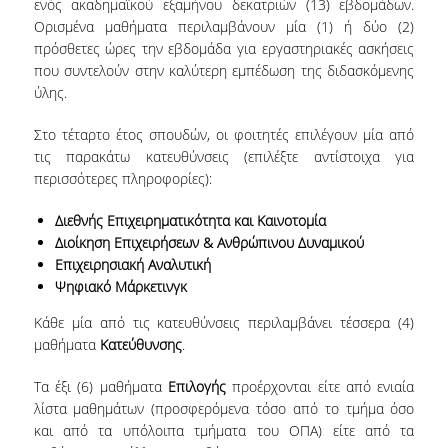
ενός ακαδημαϊκού εξαμήνου δεκατριών (13) εβδομάδων.
Ορισμένα μαθήματα περιλαμβάνουν μία (1) ή δύο (2)
ΚΑΤΑΤΑΚΤΗΡΙΕΣ ΕΞΕΤΑΣΕΙΣ
πρόσθετες ώρες την εβδομάδα για εργαστηριακές ασκήσεις
ΔΙΑΔΙΚΑΣΙΕΣ ΦΟΙΤΗΣΗΣ
που συντελούν στην καλύτερη εμπέδωση της διδασκόμενης
ύλης.
ΑΠΑΛΛΑΓΗ ΑΠΟ ΜΑΘΗΜΑΤΑ ΞΕΝΗΣ ΓΛΩΣΣΑΣ
Στο τέταρτο έτος σπουδών, οι φοιτητές επιλέγουν μία από
ΜΕΤΑΠΤΥΧΙΑΚΕΣ ΣΠΟΥΔΕΣ
τις παρακάτω κατευθύνσεις (επιλέξτε αντίστοιχα για
περισσότερες πληροφορίες):
ΠΛΗΡΟΥΣ ΦΟΙΤΗΣΗΣ
Διεθνής Επιχειρηματικότητα και Καινοτομία
ΜΕΡΙΚΗΣ ΦΟΙΤΗΣΗΣ
Διοίκηση Επιχειρήσεων & Ανθρώπινου Δυναμικού
Επιχειρησιακή Αναλυτική
ΔΙΔΑΚΤΟΡΙΚΟ ΠΡΟΓΡΑΜΜΑ
Ψηφιακό Μάρκετινγκ
ΔΙΑΣΦΑΛΙΣΗ ΠΟΙΟΤΗΤΑΣ
Κάθε μία από τις κατευθύνσεις περιλαμβάνει τέσσερα (4)
μαθήματα
Κατεύθυνσης
.
ΠΟΛΙΤΙΚΗ ΠΟΙΟΤΗΤΑΣ
Τα έξι (6) μαθήματα
Επιλογής
προέρχονται είτε από ενιαία
λίστα μαθημάτων (προσφερόμενα τόσο από το τμήμα όσο
ΔΕΔΟΜΕΝΑ ΠΟΙΟΤΗΤΑΣ
και από τα υπόλοιπα τμήματα του ΟΠΑ) είτε από τα