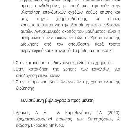
άμεσα συνδεδεμένες με αυτή και αφορούν στην
ΔΙΟΙΚΗΤΙΚΟ ΠΡΟΣΩΠΙΚΟ
υλοποίηση επενδυτικών σχεδίων, καθώς επίσης και
στις πηγές χρηματοδότησης οι οποίες
ΜΗΤΡΩΑ ΜΕΛΩΝ ΤΜΗΜΑΤΟΣ
χρησιμοποιούνται για την υλοποίηση των επενδύσεων
αυτών. Αντικειμενικός σκοπός του μαθήματος, είναι η
ΕΝΤΕΤΑΛΜΕΝΟΙ ΔΙΔΑΣΚΟΝΤΕΣ ΑΚΑΔ.
αφομοίωση των δομικών εννοιών της Χρηματοδοτικής
ΕΤΟΥΣ '25-'26
Διοίκησης από τον σπουδαστή, κατά τρόπο
περιγραφικό και κατανοητό. Το μάθημα αποσκοπεί:
ΠΡΟΠΤΥΧΙΑΚΕΣ ΣΠΟΥΔΕΣ
Στην κατανόηση της διαχρονικής αξίας του χρήματος
ΥΠΟΨΗΦΙΟΙ ΦΟΙΤΗΤΕΣ
Στην κατανόηση της χρήσης των εργαλείων για
αξιολόγηση επενδύσεων
ΠΡΟΓΡΑΜΜΑ ΚΑΙ ΚΑΤΕΥΘΥΝΣΕΙΣ ΣΠΟΥΔΩΝ
Στην αφομοίωση βασικών εννοιών της χρηματοδοτικής
διοίκησης
ΑΝΑΛΥΤΙΚΗ ΠΑΡΟΥΣΙΑΣΗ ΜΑΘΗΜΑΤΩΝ
Συνιστώμενη βιβλιογραφία προς μελέτη:
ΠΡΑΚΤΙΚΗ ΑΣΚΗΣΗ
Δράκος, Α. Α. & Καραθανάσης, Γ.Α. (2010).
ΠΡΟΓΡΑΜΜΑ ERASMUS+
Χρηματοοικονομική Διοίκηση των Επιχειρήσεων
, Α’
έκδοση, Εκδόσεις Μπένου.
Η ΖΩΗ ΣΤΟ ΤΜΗΜΑ