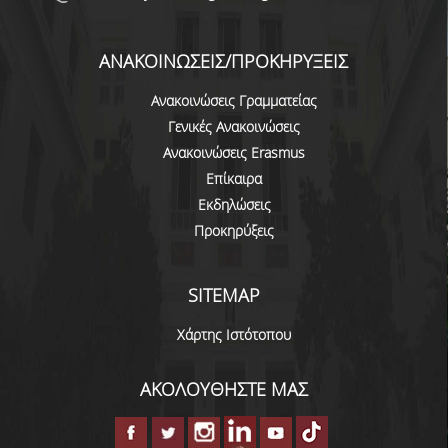
ΠΙΣΤΟΠΟΙΗΣΗ
ΑΞΙΟΛΟΓΗΣΗ
ΑΝΑΚΟΙΝΩΣΕΙΣ/ΠΡΟΚΗΡΥΞΕΙΣ
ΑΠΟ ΠΡΟΠΤΥΧΙΑΚΟΥΣ ΦΟΙΤΗΤΕΣ
Ανακοινώσεις Γραμματείας
Γενικές Ανακοινώσεις
ΑΠΟ ΤΕΛΕΙΟΦΟΙΤΟΥΣ
Ανακοινώσεις Erasmus
ΕΚΘΕΣΕΙΣ ΕΞΩΤΕΡΙΚΗΣ
Επίκαιρα
ΑΞΙΟΛΟΓΗΣΗΣ
Εκδηλώσεις
Προκηρύξεις
ΜΟ.ΔΙ.Π.
SITEMAP
ΕΡΕΥΝΑ
Χάρτης Ιστότοπου
ΔΗΜΟΣΙΕΥΣΕΙΣ
ΕΡΕΥΝΗΤΙΚΑ ΠΕΔΙΑ
ΑΚΟΛΟΥΘΗΣΤΕ ΜΑΣ
ΕΡΕΥΝΗΤΙΚΑ ΕΡΓΑΣΤΗΡΙΑ