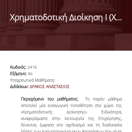
ΜΑΡΚΕΤΙΝΓΚ & ΕΠΙΚΟΙΝΩΝΙΑ
Χρηματοδοτική Διοίκηση Ι (Χρηματοδοτική Διοίκηση)
ΟΡΑΜΑ, ΑΠΟΣΤΟΛΗ, ΑΞΙΕΣ, ΙΣΤΟΡΙΑ ΤΟΥ
ΤΜΗΜΑΤΟΣ
ΑΡΙΣΤΕΙΑ ΣΤΟ ΤΜΗΜΑ
ΤΟ ΤΜΗΜΑ ΣΤΗΝ ΚΟΙΝΩΝΙΑ
ΜΕ ΜΙΑ ΜΑΤΙΑ
Κωδικός:
2416
Εξάμηνο:
4ο
ΑΝΘΡΩΠΙΝΟ ΔΥΝΑΜΙΚΟ
Υποχρεωτικά Μαθήματα
Διδάσκων:
ΔΡΑΚΟΣ ΑΝΑΣΤΑΣΙΟΣ
ΜΕΛΗ ΔΕΠ
Περιεχόμενο του μαθήματος:
Το παρόν μάθημα
Ε.ΔΙ.Π.
αποτελεί μία εισαγωγική τοποθέτηση στο χώρο της
«Χρηματοδοτικής Διοίκησης». Ειδικότερα,
ΕΠΙΣΤΗΜΟΝΙΚΟΙ ΣΥΝΕΡΓΑΤΕΣ
αναφερόμαστε στην λειτουργία της Επιχείρησης,
δίνοντας έμφαση στο σχεδιασμό και τη διαδικασία
ΥΠΟΨΗΦΙΟΙ ΔΙΔΑΚΤΟΡΕΣ
λήψης των Χρηματοοικονομικών Αποφάσεων που είναι