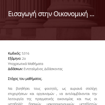
ΜΑΡΚΕΤΙΝΓΚ & ΕΠΙΚΟΙΝΩΝΙΑ
Εισαγωγή στην Οικονομική Ανάλυση ΙΙ
ΟΡΑΜΑ, ΑΠΟΣΤΟΛΗ, ΑΞΙΕΣ, ΙΣΤΟΡΙΑ ΤΟΥ
ΤΜΗΜΑΤΟΣ
ΑΡΙΣΤΕΙΑ ΣΤΟ ΤΜΗΜΑ
ΤΟ ΤΜΗΜΑ ΣΤΗΝ ΚΟΙΝΩΝΙΑ
ΜΕ ΜΙΑ ΜΑΤΙΑ
Κωδικός:
5316
Εξάμηνο:
2ο
ΑΝΘΡΩΠΙΝΟ ΔΥΝΑΜΙΚΟ
Υποχρεωτικά Μαθήματα
Διδάσκων:
Εντεταλμένος Διδάσκοντας
ΜΕΛΗ ΔΕΠ
Στόχος του μαθήματος.
Ε.ΔΙ.Π.
Να βοηθήσει τους φοιτητές, ως αυριανά στελέχη
ΕΠΙΣΤΗΜΟΝΙΚΟΙ ΣΥΝΕΡΓΑΤΕΣ
επιχειρήσεων και οργανισμών , να αντιλαμβάνονται την
λειτουργία της πραγματικής οικονομίας και πως οι
ΥΠΟΨΗΦΙΟΙ ΔΙΔΑΚΤΟΡΕΣ
μεταβολές βασικών μακροοικονομικών μεταβλητών