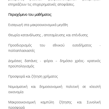
επηρεάζουν τις επιχειρηματικές αποφάσεις.
ΔΙΟΙΚΗΤΙΚΟ ΠΡΟΣΩΠΙΚΟ
Περιεχόμενο του μαθήματος
:
ΜΗΤΡΩΑ ΜΕΛΩΝ ΤΜΗΜΑΤΟΣ
Εισαγωγή στα μακροοικονομικά μεγέθη
ΕΝΤΕΤΑΛΜΕΝΟΙ ΔΙΔΑΣΚΟΝΤΕΣ ΑΚΑΔ.
ΕΤΟΥΣ '25-'26
Θεωρία κατανάλωσης , αποταμίευσης και επένδυσης
ΠΡΟΠΤΥΧΙΑΚΕΣ ΣΠΟΥΔΕΣ
Προσδιορισμός του εθνικού εισοδήματος -
πολλαπλασιαστές
ΥΠΟΨΗΦΙΟΙ ΦΟΙΤΗΤΕΣ
Δημόσιες δαπάνες - φόροι – δημόσιο χρέος- κρατικός
ΠΡΟΓΡΑΜΜΑ ΚΑΙ ΚΑΤΕΥΘΥΝΣΕΙΣ ΣΠΟΥΔΩΝ
προϋπολογισμός
ΑΝΑΛΥΤΙΚΗ ΠΑΡΟΥΣΙΑΣΗ ΜΑΘΗΜΑΤΩΝ
Προσφορά και ζήτηση χρήματος
ΠΡΑΚΤΙΚΗ ΑΣΚΗΣΗ
Νομισματική και δημοσιονομική πολιτική σε κλειστή
οικονομία
ΠΡΟΓΡΑΜΜΑ ERASMUS+
Μακροοικονομική καμπύλη ζήτησης και Συνολική
Η ΖΩΗ ΣΤΟ ΤΜΗΜΑ
προσφορά