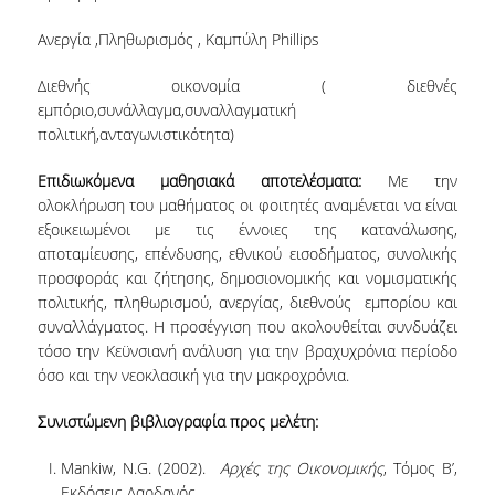
ΚΑΤΑΤΑΚΤΗΡΙΕΣ ΕΞΕΤΑΣΕΙΣ
Ανεργία ,Πληθωρισμός , Καμπύλη Phillips
ΔΙΑΔΙΚΑΣΙΕΣ ΦΟΙΤΗΣΗΣ
Διεθνής οικονομία ( διεθνές
εμπόριο,συνάλλαγμα,συναλλαγματική
ΑΠΑΛΛΑΓΗ ΑΠΟ ΜΑΘΗΜΑΤΑ ΞΕΝΗΣ ΓΛΩΣΣΑΣ
πολιτική,ανταγωνιστικότητα)
ΜΕΤΑΠΤΥΧΙΑΚΕΣ ΣΠΟΥΔΕΣ
Επιδιωκόμενα μαθησιακά αποτελέσματα:
Με την
ολοκλήρωση του μαθήματος οι φοιτητές αναμένεται να είναι
ΠΛΗΡΟΥΣ ΦΟΙΤΗΣΗΣ
εξοικειωμένοι με τις έννοιες της κατανάλωσης,
αποταμίευσης, επένδυσης, εθνικού εισοδήματος, συνολικής
ΜΕΡΙΚΗΣ ΦΟΙΤΗΣΗΣ
προσφοράς και ζήτησης, δημοσιονομικής και νομισματικής
πολιτικής, πληθωρισμού, ανεργίας, διεθνούς εμπορίου και
ΔΙΔΑΚΤΟΡΙΚΟ ΠΡΟΓΡΑΜΜΑ
συναλλάγματος. Η προσέγγιση που ακολουθείται συνδυάζει
ΔΙΑΣΦΑΛΙΣΗ ΠΟΙΟΤΗΤΑΣ
τόσο την Κεϋνσιανή ανάλυση για την βραχυχρόνια περίοδο
όσο και την νεοκλασική για την μακροχρόνια.
ΠΟΛΙΤΙΚΗ ΠΟΙΟΤΗΤΑΣ
Συνιστώμενη βιβλιογραφία προς μελέτη:
ΔΕΔΟΜΕΝΑ ΠΟΙΟΤΗΤΑΣ
Mankiw, Ν.G. (2002).
Αρχές της Οικονομικής
, Τόμος Β’,
Εκδόσεις Δαρδανός.