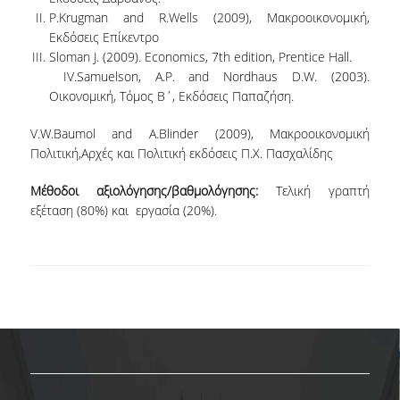
ΠΙΣΤΟΠΟΙΗΣΗ
P.Krugman and R.Wells (2009), Μακροοικονομική,
Εκδόσεις Επίκεντρο
ΑΞΙΟΛΟΓΗΣΗ
Sloman J. (2009). Economics, 7th edition, Prentice Hall.
IV.Samuelson, A.P. and Nordhaus D.W. (2003).
ΑΠΟ ΠΡΟΠΤΥΧΙΑΚΟΥΣ ΦΟΙΤΗΤΕΣ
Οικονομική, Τόμος Β΄, Εκδόσεις Παπαζήση.
ΑΠΟ ΤΕΛΕΙΟΦΟΙΤΟΥΣ
V.W.Baumol and A.Blinder (2009), Μακροοικονομική
Πολιτική,Αρχές και Πολιτική εκδόσεις Π.Χ. Πασχαλίδης
ΕΚΘΕΣΕΙΣ ΕΞΩΤΕΡΙΚΗΣ
ΑΞΙΟΛΟΓΗΣΗΣ
Μέθοδοι αξιολόγησης/βαθμολόγησης:
Τελική γραπτή
εξέταση (80%) και εργασία (20%).
ΜΟ.ΔΙ.Π.
ΕΡΕΥΝΑ
ΔΗΜΟΣΙΕΥΣΕΙΣ
ΕΡΕΥΝΗΤΙΚΑ ΠΕΔΙΑ
ΕΡΕΥΝΗΤΙΚΑ ΕΡΓΑΣΤΗΡΙΑ