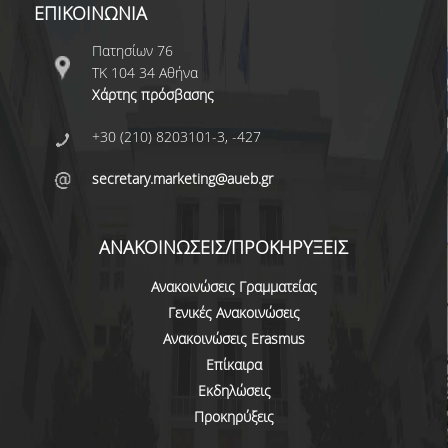
ΕΠΙΚΟΙΝΩΝΙΑ
ΔΙΑΤΡΙΒΕΣ
Πατησίων 76
ΕΡΕΥΝΗΤΙΚΑ ΣΕΜΙΝΑΡΙΑ
ΤΚ 104 34 Αθήνα
Χάρτης πρόσβασης
ΕΡΕΥΝΗΤΙΚΑ ΕΡΓΑ
+30 (210) 8203101-3, -427
ΚΑΡΙΕΡΑ
secretary.marketing@aueb.gr
ΕΠΑΓΓΕΛΜΑΤΙΚΕΣ ΠΡΟΟΠΤΙΚΕΣ
ΔΙΑΔΡΟΜΕΣ ΑΠΟΦΟΙΤΩΝ
ΑΝΑΚΟΙΝΩΣΕΙΣ/ΠΡΟΚΗΡΥΞΕΙΣ
ΣΥΜΒΟΥΛΕΣ ΚΑΡΙΕΡΑΣ
Ανακοινώσεις Γραμματείας
ΕΥΚΑΙΡΙΕΣ ΕΡΓΑΣΙΑΣ
Γενικές Ανακοινώσεις
Ανακοινώσεις Erasmus
ΕΠΑΓΓΕΛΜΑΤΙΚΗ ΚΑΤΑΡΤΙΣΗ
Επίκαιρα
ΣΥΝΔΕΣΗ ΜΕ ΤΗΝ ΕΠΙΧΕΙΡΗΜΑΤΙΚΗ ΚΟΙΝΟΤΗΤΑ
Εκδηλώσεις
Προκηρύξεις
ΘΕΡΙΝΟ ΣΧΟΛΕΙΟ