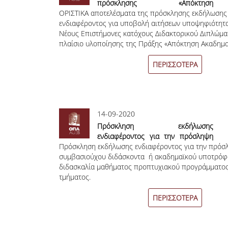
πρόσκλησης «Απόκτηση
ΟΡΙΣΤΙΚΑ αποτελέσματα της πρόσκλησης εκδήλωσης
Ακαδημαϊκής Διδακτικής Εμπειρίας
ενδιαφέροντος για υποβολή αιτήσεων υποψηφιότητ
σε Νέους Επιστήμονες Κατόχους
Νέους Επιστήμονες κατόχους Διδακτορικού Διπλώμα
Διδακτορικού 2020 – 2021 στο
πλαίσιο υλοποίησης της Πράξης «Απόκτηση Ακαδημα
Οικονομικό Πανεπιστήμιο Αθηνών»
Διδακτικής Εμπειρίας σε Νέους Επιστήμονες Κατόχο
Διδακτορικού 2020 – 2021 στο Οικονομικό Πανεπιστ
ΠΕΡΙΣΣΟΤΕΡΑ
Αθηνών»
14-09-2020
Πρόσκληση εκδήλωσης
ενδιαφέροντος για την πρόσληψη
Πρόσκληση εκδήλωσης ενδιαφέροντος για την πρόσ
συμβασιούχου διδάσκοντα ή
συμβασιούχου διδάσκοντα ή ακαδημαϊκού υποτρόφο
ακαδημαϊκού υποτρόφου, για τη
διδασκαλία μαθήματος προπτυχιακού προγράμματος
διδασκαλία μαθήματος
τμήματος.
προπτυχιακού προγράμματος του
τμήματος.
ΠΕΡΙΣΣΟΤΕΡΑ