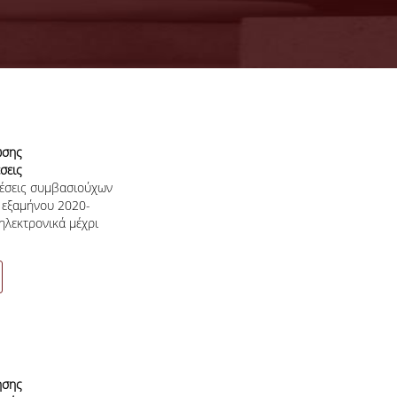
σης
εις
έσεις συμβασιούχων
άσει
 εξαμήνου 2020-
ήνου
ηλεκτρονικά μέχρι
σης