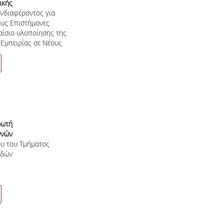
ικής
νδιαφέροντος για
ονες
υς Επιστήμονες
20 –
αίσιο υλοποίησης της
ήμιο
Εμπειρίας σε Νέους
 2021 στο
ρωτή
θνών
υ του Τμήματος
κών
υδών