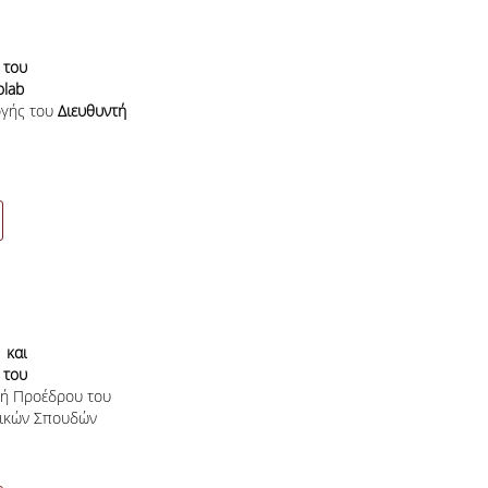
του
olab
ογής
του
Διευθυντή
 και
του
τή Προέδρου του
 και
μικών Σπουδών
υδών