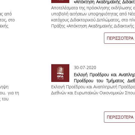
«Απόκτηση Ακαδημαϊκής Διδακτ
Aποτελέσματα της πρόσκλησης εκδήλωσης ε
Εμπειρίας σε Νέους Επιστήμ
ας από
υποβολή αιτήσεων υποψηφιότητας από Νέο
Κατόχους Διδακτορικού 20
τος, στο
κατόχους Διδακτορικού Διπλώματος, στο πλ
2021 στο Οικονομικό Πανεπιστ
ϊκής
Πράξης «Απόκτηση Ακαδημαϊκής Διδακτικής 
Αθηνών»
υς
Επιστήμονες Κατόχους Διδακτορικού 2020 –
ήμιο
Οικονομικό Πανεπιστήμιο Αθηνών»
ΠΕΡΙΣΣΟΤΕΡΑ
30-07-2020
Εκλογή Προέδρου και Αναπλη
Προέδρου του Τμήματος Διε
ληψη
Εκλογή Προέδρου και Αναπληρωτή Προέδρο
και Ευρωπαϊκών Οικονομι
υ, για τη
Διεθνών και Ευρωπαϊκών Οικονομικών Σπο
Σπουδών
 του
ΠΕΡΙΣΣΟΤΕΡΑ